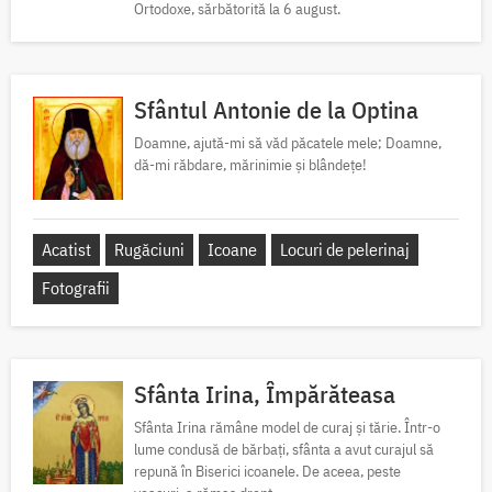
Ortodoxe, sărbătorită la 6 august.
Sfântul Antonie de la Optina
Doamne, ajută-mi să văd păcatele mele; Doamne,
dă-mi răbdare, mărinimie şi blândeţe!
Acatist
Rugăciuni
Icoane
Locuri de pelerinaj
Fotografii
Sfânta Irina, Împărăteasa
Sfânta Irina rămâne model de curaj și tărie. Într-o
lume condusă de bărbați, sfânta a avut curajul să
repună în Biserici icoanele. De aceea, peste