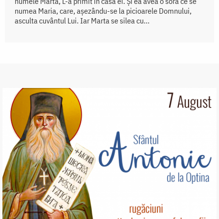
numele Marta, L-a primit în casa ei. Și ea avea o soră ce se
numea Maria, care, așezându-se la picioarele Domnului,
asculta cuvântul Lui. Iar Marta se silea cu...