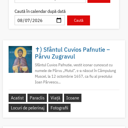
Caută în calendar după dată
✝) Sfântul Cuvios Pafnutie –
Pârvu Zugravul
Sfântul Cuvios Pafnutie, vestit iconar cunoscut cu
numele de Pârvu „Mutul”, s-a născut în Câmpulung
Muscel, la 12 octombrie 1657, ca fiu al preotului
Ioan Pârvescu...
Acatist
Paraclis
Viață
Icoane
Locuri de pelerinaj
Fotografii