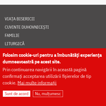
VIAȚA BISERICII
CUVINTE DUHOVNICEȘTI
FAMILIE
LITURGICĂ
BIBLIOTECĂ
Folosim cookie-uri pentru a îmbunătăți experiența
ÎNTREABĂ PREOTUL
dumneavoastră pe acest site.
MEDIA
Prin continuarea navigării în această pagină
confirmați acceptarea utilizării fișierelor de tip
ȘTIRI
cookie.
Mai multe informații
HRAMUL SFINTEI CUVIOASE PARASCHEVA
Sunt de acord
Nu, mulțumesc
AUTORI