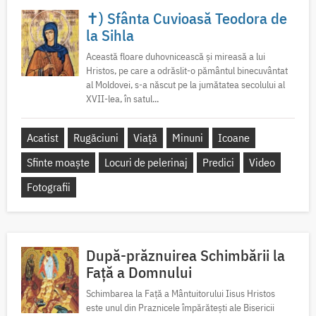
✝) Sfânta Cuvioasă Teodora de
la Sihla
Această floare duhovnicească și mireasă a lui
Hristos, pe care a odrăslit-o pământul binecuvântat
al Moldovei, s-a născut pe la jumătatea secolului al
XVII-lea, în satul...
Acatist
Rugăciuni
Viață
Minuni
Icoane
Sfinte moaște
Locuri de pelerinaj
Predici
Video
Fotografii
După-prăznuirea Schimbării la
Față a Domnului
Schimbarea la Față a Mântuitorului Iisus Hristos
este unul din Praznicele împărătești ale Bisericii