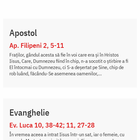
Apostol
Ap. Filipeni 2, 5-11
Fraților, gândul acesta să fie în voi care era și în Hristos
Iisus, Care, Dumnezeu fiind în chip, n-a socotit o știrbire a fi
El întocmai cu Dumnezeu, ci S-a deșertat pe Sine, chip de
rob luând, făcându-Se asemenea oamenilor,...
Evanghelie
Ev. Luca 10, 38-42; 11, 27-28
În vremea aceea a intrat Iisus într-un sat, iar o femeie, cu