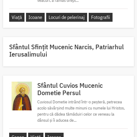
veacuri, a rămas drept...
Viață
Icoane
Locuri de pelerinaj
Fotografii
Sfântul Sfinţit Mucenic Narcis, Patriarhul
Ierusalimului
Sfântul Cuvios Mucenic
Dometie Persul
Cuviosul Dometie intrând într-o peșteră, petrecea
acolo săvârșind multe minuni cu numele lui Hristos,
pentru că dădea tămăduiri celor ce veneau la
dânsul și îi aducea de...
Canon
Viață
Icoane