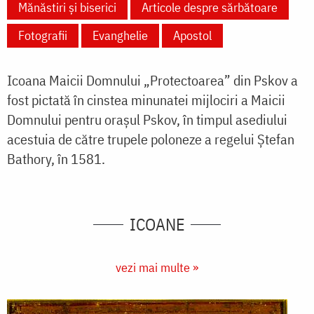
Mănăstiri și biserici
Articole despre sărbătoare
Fotografii
Evanghelie
Apostol
Icoana Maicii Domnului „Protectoarea” din Pskov a
fost pictată în cinstea minunatei mijlociri a Maicii
Domnului pentru orașul Pskov, în timpul asediului
acestuia de către trupele poloneze a regelui Ștefan
Bathory, în 1581.
ICOANE
vezi mai multe »