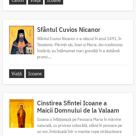
Sfântul Cuvios Nicanor
Sfântul Cuvios Nicanor s-a născut în anul 1491, în
Tesalonic. Părinții săi, Ioan și Maria, doi credincioși
înstăriți, au întâmpinat mari greutăți în a dobândi
prunci....
Viață
Icoane
Cinstirea Sfintei Icoane a
Maicii Domnului de la Valaam
Icoana o înfățișează pe Fecioara Maria în mărime
naturală, cu privirea coborâtă, stând în picioare pe
un nor, îmbrăcată într-o mantie roșie strălucitoare