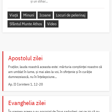
și un stihar...
Viață
Minuni
Icoane
Locuri de pelerinaj
Sfântul Munte Athos
Video
Apostolul zilei
Fraților, lauda noastră aceasta este: mărturia conștiinței noastre că
am umblat în lume, și mai ales la voi, în sfințenie și în curăție
dumnezeiască, nu în înțelepciune...
Ap. II Corinteni 1, 12-20
Evanghelia zilei
În vremea aceea s-au apropiat de Iisus saducheii, cei ce zic că nu