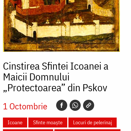
Cinstirea Sfintei Icoanei a
Maicii Domnului
„Protectoarea” din Pskov
1 Octombrie
Icoane
Sfinte moaște
Locuri de pelerinaj