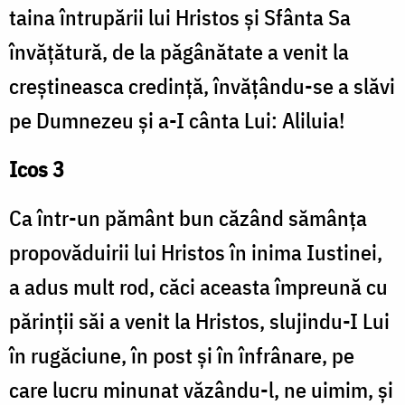
taina întrupării lui Hristos și Sfânta Sa
învățătură, de la păgânătate a venit la
creștineasca credință, învățându-se a slăvi
pe Dumnezeu și a-I cânta Lui: Aliluia!
Icos 3
Ca într-un pământ bun căzând sămânța
propovăduirii lui Hristos în inima Iustinei,
a adus mult rod, căci aceasta împreună cu
părinții săi a venit la Hristos, slujindu-I Lui
în rugăciune, în post și în înfrânare, pe
care lucru minunat văzându-l, ne uimim, și