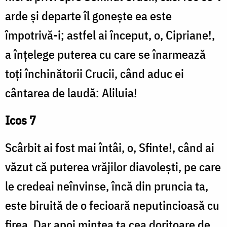
arde și departe îl gonește ea este
împotrivă-i; astfel ai început, o, Cipriane!,
a înțelege puterea cu care se înarmează
toți închinătorii Crucii, când aduc ei
cântarea de laudă: Aliluia!
Icos 7
Scârbit ai fost mai întâi, o, Sfinte!, când ai
văzut că puterea vrăjilor diavolești, pe care
le credeai neînvinse, încă din pruncia ta,
este biruită de o fecioară neputincioasă cu
firea. Dar apoi mintea ta cea doritoare de