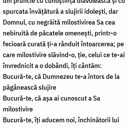
din pruncie cu cunoștința diavolească și cu
spurcata învățătură a slujirii idolești, dar
Domnul, cu negrăită milostivirea Sa cea
nebiruită de păcatele omenești, printr-o
fecioară curată ți-a rânduit întoarcerea; pe
care milostivire slăvind-o, ție, celui ce te-ai
învrednicit a o dobândi, îți cântăm:
Bucură-te, că Dumnezeu te-a întors de la
păgânească slujire
Bucură-te, că așa ai cunoscut a Sa
milostivire
Bucură-te, îți aducem noi, închinătorii lui