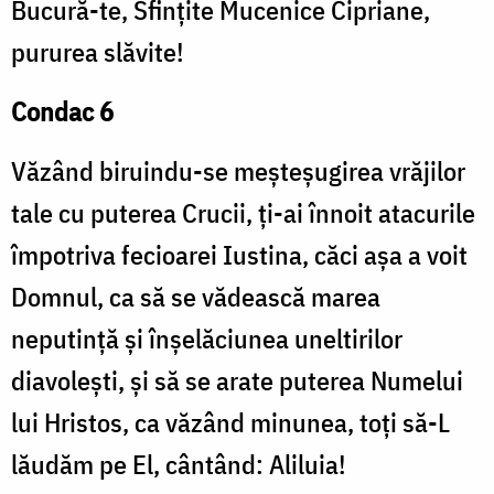
Bucură-te, Sfințite Mucenice Cipriane,
pururea slăvite!
Condac 6
Văzând biruindu-se meșteșugirea vrăjilor
tale cu puterea Crucii, ți-ai înnoit atacurile
împotriva fecioarei Iustina, căci așa a voit
Domnul, ca să se vădească marea
neputință și înșelăciunea uneltirilor
diavolești, și să se arate puterea Numelui
lui Hristos, ca văzând minunea, toți să-L
lăudăm pe El, cântând: Aliluia!