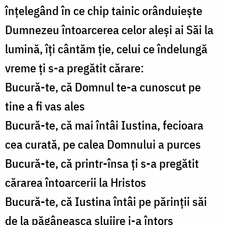
înțelegând în ce chip tainic orânduiește
Dumnezeu întoarcerea celor aleși ai Săi la
lumină, îți cântăm ție, celui ce îndelungă
vreme ți s-a pregătit cărare:
Bucură-te, că Domnul te-a cunoscut pe
tine a fi vas ales
Bucură-te, că mai întâi Iustina, fecioara
cea curată, pe calea Domnului a purces
Bucură-te, că printr-însa ți s-a pregătit
cărarea întoarcerii la Hristos
Bucură-te, că Iustina întâi pe părinții săi
de la păgâneasca slujire i-a întors