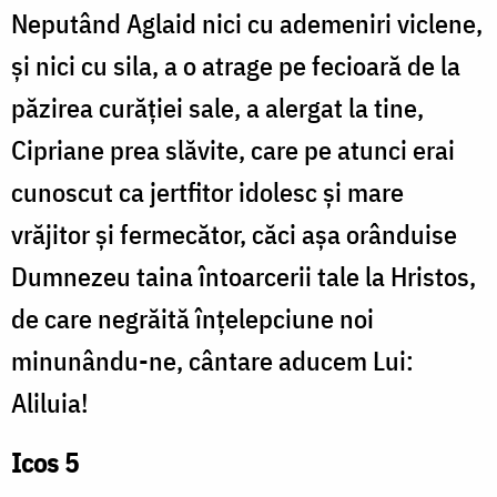
Neputând Aglaid nici cu ademeniri viclene,
și nici cu sila, a o atrage pe fecioară de la
păzirea curăției sale, a alergat la tine,
Cipriane prea slăvite, care pe atunci erai
cunoscut ca jertfitor idolesc și mare
vrăjitor și fermecător, căci așa orânduise
Dumnezeu taina întoarcerii tale la Hristos,
de care negrăită înțelepciune noi
minunându-ne, cântare aducem Lui:
Aliluia!
Icos 5