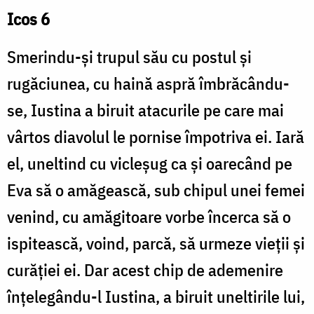
Icos 6
Smerindu-și trupul său cu postul și
rugăciunea, cu haină aspră îmbrăcându-
se, Iustina a biruit atacurile pe care mai
vârtos diavolul le pornise împotriva ei. Iară
el, uneltind cu vicleșug ca și oarecând pe
Eva să o amăgească, sub chipul unei femei
venind, cu amăgitoare vorbe încerca să o
ispitească, voind, parcă, să urmeze vieții și
curăției ei. Dar acest chip de ademenire
înțelegându-l Iustina, a biruit uneltirile lui,