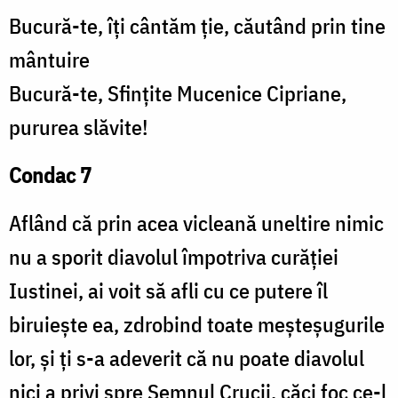
Bucură-te, îți cântăm ție, căutând prin tine
mântuire
Bucură-te, Sfințite Mucenice Cipriane,
pururea slăvite!
Condac 7
Aflând că prin acea vicleană uneltire nimic
nu a sporit diavolul împotriva curăției
Iustinei, ai voit să afli cu ce putere îl
biruiește ea, zdrobind toate meșteșugurile
lor, și ți s-a adeverit că nu poate diavolul
nici a privi spre Semnul Crucii, căci foc ce-l