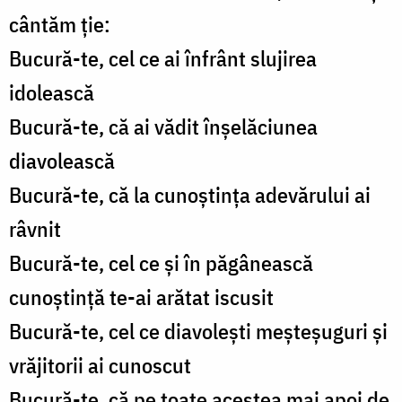
cântăm ție:
Bucură-te, cel ce ai înfrânt slujirea
idolească
Bucură-te, că ai vădit înșelăciunea
diavolească
Bucură-te, că la cunoștința adevărului ai
râvnit
Bucură-te, cel ce și în păgânească
cunoștință te-ai arătat iscusit
Bucură-te, cel ce diavolești meșteșuguri și
vrăjitorii ai cunoscut
Bucură-te, că pe toate acestea mai apoi de