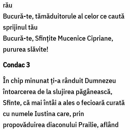
rău
Bucură-te, tămăduitorule al celor ce caută
sprijinul tău
Bucură-te, Sfințite Mucenice Cipriane,
pururea slăvite!
Condac 3
În chip minunat ți-a rânduit Dumnezeu
întoarcerea de la slujirea păgânească,
Sfinte, că mai întâi a ales o fecioară curată
cu numele Iustina care, prin
propovăduirea diaconului Prailie, aflând