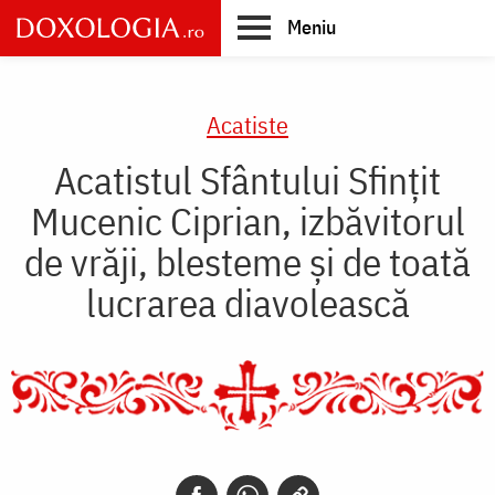
Skip
Meniu
to
main
Main
content
navigation
Acatiste
Acatistul Sfântului Sfințit
Mucenic Ciprian, izbăvitorul
de vrăji, blesteme și de toată
lucrarea diavolească