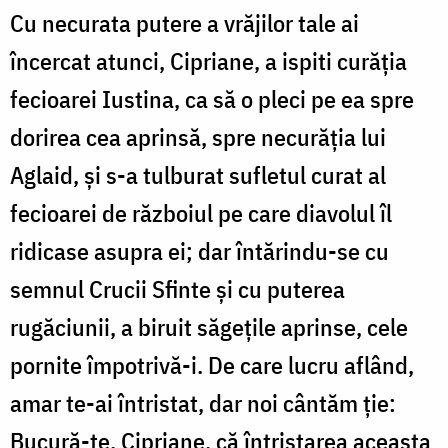
Cu necurata putere a vrăjilor tale ai
încercat atunci, Cipriane, a ispiti curăția
fecioarei Iustina, ca să o pleci pe ea spre
dorirea cea aprinsă, spre necurăția lui
Aglaid, și s-a tulburat sufletul curat al
fecioarei de războiul pe care diavolul îl
ridicase asupra ei; dar întărindu-se cu
semnul Crucii Sfinte și cu puterea
rugăciunii, a biruit săgețile aprinse, cele
pornite împotrivă-i. De care lucru aflând,
amar te-ai întristat, dar noi cântăm ție:
Bucură-te, Cipriane, că întristarea aceasta