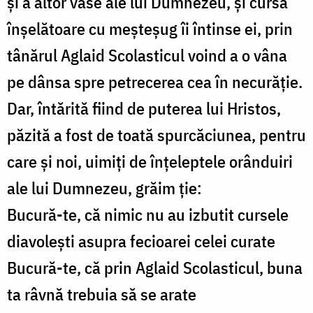
și a altor vase ale lui Dumnezeu, și cursă
înșelătoare cu meșteșug îi întinse ei, prin
tânărul Aglaid Scolasticul voind a o vâna
pe dânsa spre petrecerea cea în necurăție.
Dar, întărită fiind de puterea lui Hristos,
păzită a fost de toată spurcăciunea, pentru
care și noi, uimiți de înțeleptele orânduiri
ale lui Dumnezeu, grăim ție:
Bucură-te, că nimic nu au izbutit cursele
diavolești asupra fecioarei celei curate
Bucură-te, că prin Aglaid Scolasticul, buna
ta râvnă trebuia să se arate