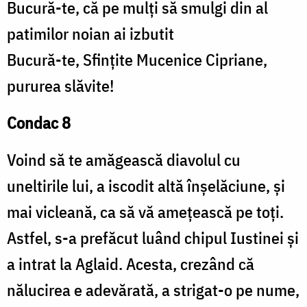
Bucură-te, că pe mulți să smulgi din al
patimilor noian ai izbutit
Bucură-te, Sfințite Mucenice Cipriane,
pururea slăvite!
Condac 8
Voind să te amăgească diavolul cu
uneltirile lui, a iscodit altă înșelăciune, și
mai vicleană, ca să vă amețească pe toți.
Astfel, s-a prefăcut luând chipul Iustinei și
a intrat la Aglaid. Acesta, crezând că
nălucirea e adevărată, a strigat-o pe nume,