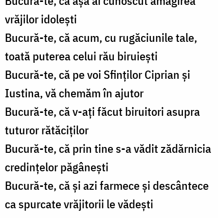
Bucură-te, că așa ai cunoscut amăgirea
vrăjilor idolești
Bucură-te, că acum, cu rugăciunile tale,
toată puterea celui rău biruiești
Bucură-te, că pe voi Sfinților Ciprian și
Iustina, vă chemăm în ajutor
Bucură-te, că v-ați făcut biruitori asupra
tuturor rătăciților
Bucură-te, că prin tine s-a vădit zădărnicia
credințelor păgânești
Bucură-te, că și azi farmece și descântece
ca spurcate vrăjitorii le vădești