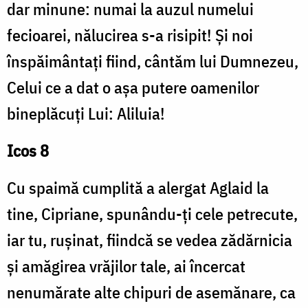
dar minune: numai la auzul numelui
fecioarei, nălucirea s-a risipit! Și noi
înspăimântați fiind, cântăm lui Dumnezeu,
Celui ce a dat o așa putere oamenilor
bineplăcuți Lui: Aliluia!
Icos 8
Cu spaimă cumplită a alergat Aglaid la
tine, Cipriane, spunându-ți cele petrecute,
iar tu, rușinat, fiindcă se vedea zădărnicia
și amăgirea vrăjilor tale, ai încercat
nenumărate alte chipuri de asemănare, ca