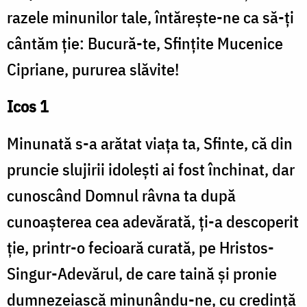
razele minunilor tale, întărește-ne ca să-ți
cântăm ție: Bucură-te, Sfințite Mucenice
Cipriane, pururea slăvite!
Icos 1
Minunată s-a arătat viața ta, Sfinte, că din
pruncie slujirii idolești ai fost închinat, dar
cunoscând Domnul râvna ta după
cunoașterea cea adevărată, ți-a descoperit
ție, printr-o fecioară curată, pe Hristos-
Singur-Adevărul, de care taină și pronie
dumnezeiască minunându-ne, cu credință