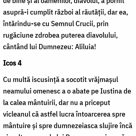
de bine și al oamenilor, diavolul, a pornit
asupră-i cumplit război al răutății, dar ea,
întărindu-se cu Semnul Crucii, prin
rugăciune zdrobea puterea diavolului,
cântând lui Dumnezeu: Aliluia!
Icos 4
Cu multă iscusință a socotit vrăjmașul
neamului omenesc a o abate pe Iustina de
la calea mântuirii, dar nu a priceput
vicleanul că astfel lucra întoarcerea spre
mântuire și spre dumnezeiasca slujire încă