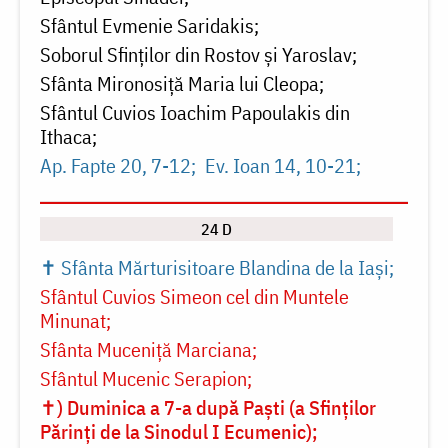
Sfântul Evmenie Saridakis
Soborul Sfinților din Rostov și Yaroslav
Sfânta Mironosiță Maria lui Cleopa
Sfântul Cuvios Ioachim Papoulakis din
Ithaca
Ap. Fapte 20, 7-12
Ev. Ioan 14, 10-21
24 D
✝ Sfânta Mărturisitoare Blandina de la Iași
Sfântul Cuvios Simeon cel din Muntele
Minunat
Sfânta Muceniță Marciana
Sfântul Mucenic Serapion
✝) Duminica a 7-a după Paști (a Sfinților
Părinți de la Sinodul I Ecumenic)