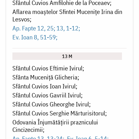
Sfântul Cuvios Amfilohie de la Poceaev
Aflarea moaștelor Sfintei Mucenițe Irina din
Lesvos
Ap. Fapte 12, 25; 13, 1-12
Ev. Ioan 8, 51-59
13 M
Sfântul Cuvios Eftimie Ivirul
Sfânta Muceniță Glicheria
Sfântul Cuvios Ioan Ivirul
Sfântul Cuvios Gavriil Ivirul
Sfântul Cuvios Gheorghe Ivirul
Sfântul Cuvios Serghie Mărturisitorul
Odovania Înjumătățirii praznicului
Cincizecimii
Ap. Fapte 13, 13-24
Ev. Ioan 6, 5-14