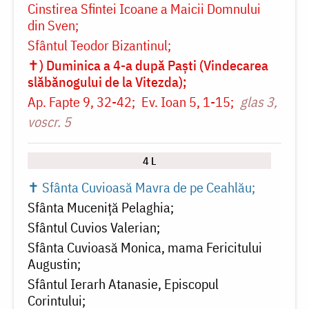
Cinstirea Sfintei Icoane a Maicii Domnului
din Sven
Sfântul Teodor Bizantinul
✝) Duminica a 4-a după Paști (Vindecarea
slăbănogului de la Vitezda)
Ap. Fapte 9, 32-42
Ev. Ioan 5, 1-15
glas 3,
voscr. 5
4 L
✝ Sfânta Cuvioasă Mavra de pe Ceahlău
Sfânta Muceniță Pelaghia
Sfântul Cuvios Valerian
Sfânta Cuvioasă Monica, mama Fericitului
Augustin
Sfântul Ierarh Atanasie, Episcopul
Corintului