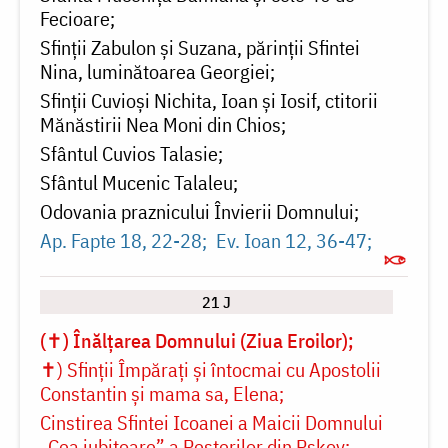
Fecioare
Sfinții Zabulon și Suzana, părinții Sfintei
Nina, luminătoarea Georgiei
Sfinții Cuvioși Nichita, Ioan și Iosif, ctitorii
Mănăstirii Nea Moni din Chios
Sfântul Cuvios Talasie
Sfântul Mucenic Talaleu
Odovania praznicului Învierii Domnului
Ap. Fapte 18, 22-28
Ev. Ioan 12, 36-47
21 J
(✝) Înălțarea Domnului (Ziua Eroilor)
✝) Sfinții Împărați și întocmai cu Apostolii
Constantin și mama sa, Elena
Cinstirea Sfintei Icoanei a Maicii Domnului
„Cea iubitoare” a Peșterilor din Pskov