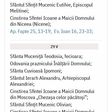
Sfântul Sfințit Mucenic Eutihie, Episcopul
Melitinei
Cinstirea Sfintei Icoane a Maicii Domnului
din Niceea (Nicene)
Ap. Fapte 25, 13-19
Ev. Ioan 16, 23-33
29 V
Sfânta Muceniță Teodosia, fecioara
Odovania praznicului Înălțării Domnului
Sfânta Cuvioasă Ipomoni
Sfântul Ierarh Alexandru, Arhiepiscopul
Alexandriei
Cinstirea Sfintei Icoane a Maicii Domnului
din Moscova „Chezașa celor păcătoși”
Sfântul Sfinţit Mucenic Olivian
Cinstirea Sfintei Icoane a Maicii Domnului