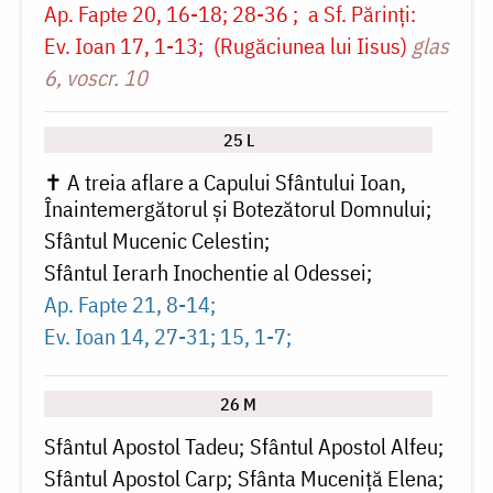
Ap. Fapte 20, 16-18; 28-36
a Sf. Părinți:
Ev. Ioan 17, 1-13
(Rugăciunea lui Iisus)
glas
6, voscr. 10
25 L
✝ A treia aflare a Capului Sfântului Ioan,
Înaintemergătorul și Botezătorul Domnului
Sfântul Mucenic Celestin
Sfântul Ierarh Inochentie al Odessei
Ap. Fapte 21, 8-14
Ev. Ioan 14, 27-31; 15, 1-7
26 M
Sfântul Apostol Tadeu
Sfântul Apostol Alfeu
Sfântul Apostol Carp
Sfânta Muceniță Elena