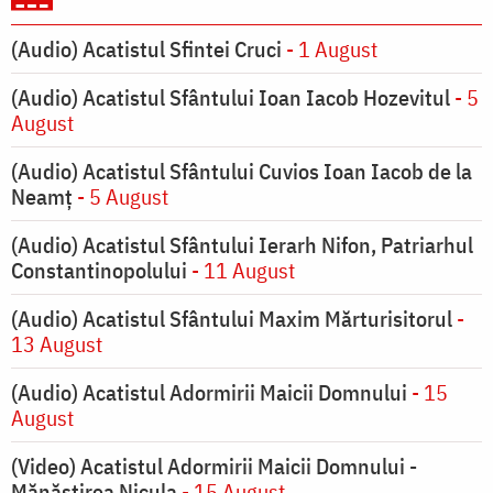
(Audio) Acatistul Sfintei Cruci
- 1 August
(Audio) Acatistul Sfântului Ioan Iacob Hozevitul
- 5
August
(Audio) Acatistul Sfântului Cuvios Ioan Iacob de la
Neamț
- 5 August
(Audio) Acatistul Sfântului Ierarh Nifon, Patriarhul
Constantinopolului
- 11 August
(Audio) Acatistul Sfântului Maxim Mărturisitorul
-
13 August
(Audio) Acatistul Adormirii Maicii Domnului
- 15
August
(Video) Acatistul Adormirii Maicii Domnului -
Mănăstirea Nicula
- 15 August