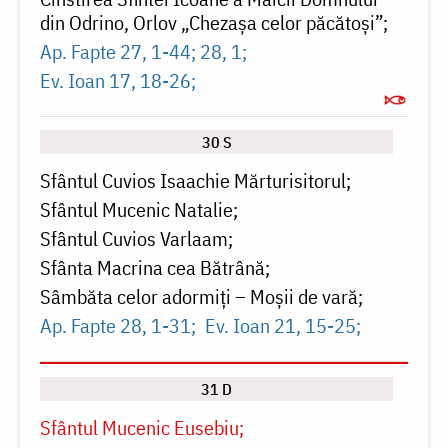
din Odrino, Orlov „Chezașa celor păcătoși”
Ap. Fapte 27, 1-44; 28, 1
Ev. Ioan 17, 18-26
30 S
Sfântul Cuvios Isaachie Mărturisitorul
Sfântul Mucenic Natalie
Sfântul Cuvios Varlaam
Sfânta Macrina cea Bătrână
Sâmbăta celor adormiți – Moșii de vară
Ap. Fapte 28, 1-31
Ev. Ioan 21, 15-25
31 D
Sfântul Mucenic Eusebiu