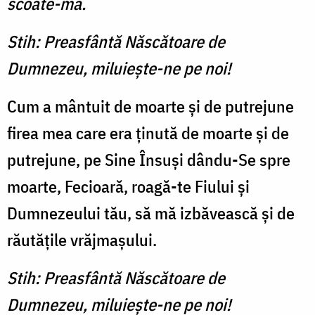
scoate-mă.
Stih: Preasfântă Născătoare de
Dumnezeu, milu­iește-ne pe noi!
Cum a mântuit de moarte și de putrejune
firea mea care era ținută de moarte și de
pu­trejune, pe Sine Însuși dându-Se spre
moarte, Fecioară, roagă-te Fiului și
Dumnezeului tău, să mă izbăvească și de
răutățile vrăjmașului.
Stih: Preasfântă Născătoare de
Dumnezeu, milu­iește-ne pe noi!