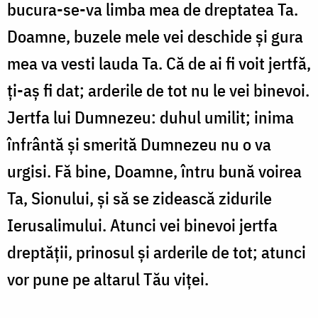
bucura-se-va limba mea de dreptatea Ta.
Doamne, buzele mele vei deschide şi gura
mea va vesti lauda Ta. Că de ai fi voit jertfă,
ţi-aş fi dat; arderile de tot nu le vei binevoi.
Jertfa lui Dumnezeu: duhul umilit; inima
înfrântă şi smerită Dumnezeu nu o va
urgisi. Fă bine, Doamne, întru bună voirea
Ta, Sionului, şi să se zidească zidurile
Ierusalimului. Atunci vei binevoi jertfa
dreptăţii, prinosul şi arderile de tot; atunci
vor pune pe altarul Tău viţei.