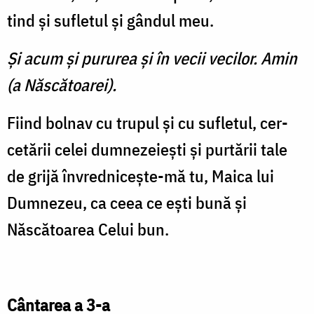
tind și su­fletul și gândul meu.
Şi acum şi pururea şi în vecii vecilor. Amin
(a Născătoarei).
Fiind bolnav cu trupul și cu sufletul, cer­
cetării celei dumnezeiești și purtării tale
de grijă învrednicește-mă tu, Maica lui
Dum­ne­zeu, ca ceea ce ești bună și
Născătoarea Ce­lui bun.
Cântarea a 3-a