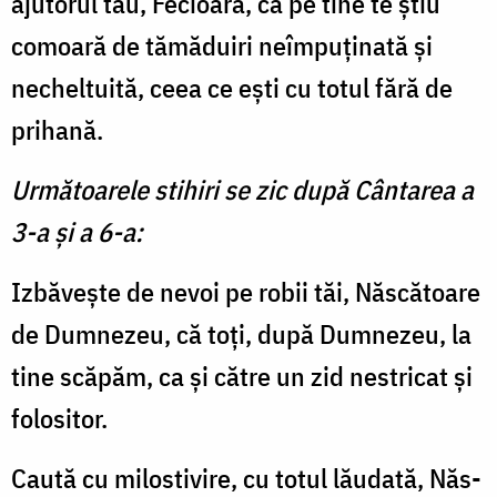
aju­torul tău, Fecioară, că pe tine te știu
comoară de tămăduiri neîmpuținată și
necheltuită, ceea ce ești cu totul fără de
prihană.
Următoarele stihiri se zic după Cântarea a
3-a și a 6-a:
Izbăvește de nevoi pe robii tăi, Născă­toare
de Dumnezeu, că toți, după Dumnezeu, la
tine scăpăm, ca și către un zid nestricat și
folositor.
Caută cu milostivire, cu totul lăudată, Năs­