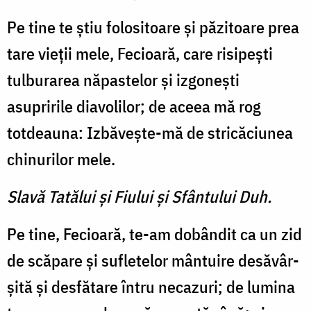
Pe tine te știu folositoare și păzitoare prea
tare vieții mele, Fecioară, care risipești
tulbu­rarea năpastelor și izgonești
asupririle diavo­lilor; de aceea mă rog
totdeauna: Izbăvește-mă de stricăciunea
chinurilor mele.
Slavă Tatălui şi Fiului şi Sfântului Duh.
Pe tine, Fecioară, te-am dobândit ca un zid
de scăpare și sufletelor mântuire desăvâr­
șită și desfătare întru necazuri; de lumina