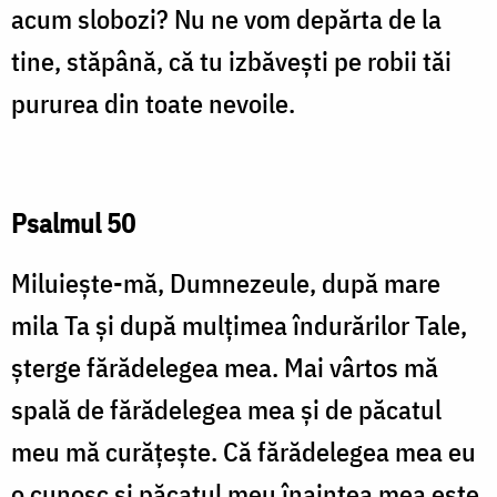
acum slobozi? Nu ne vom depărta de la
tine, stăpână, că tu izbă­vești pe robii tăi
pururea din toate nevoile.
Psalmul 50
Miluieşte-mă, Dumnezeule, după mare
mila Ta și după mulţimea îndurărilor Tale,
şterge fărădelegea mea. Mai vârtos mă
spală de fărădelegea mea şi de păcatul
meu mă curăţeşte. Că fărădelegea mea eu
o cunosc şi păcatul meu înaintea mea este