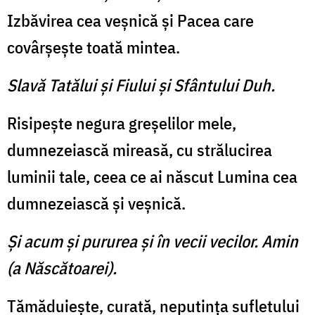
Izbăvirea cea veșnică și Pacea care
covârșește toată mintea.
Slavă Tatălui şi Fiului şi Sfântului Duh.
Risipește negura greșelilor mele,
dumneze­iască mireasă, cu strălucirea
luminii tale, ceea ce ai născut Lumina cea
dumnezeiască și veșnică.
Şi acum şi pururea şi în vecii vecilor. Amin
(a Născătoarei).
Tămăduiește, curată, neputința sufletului