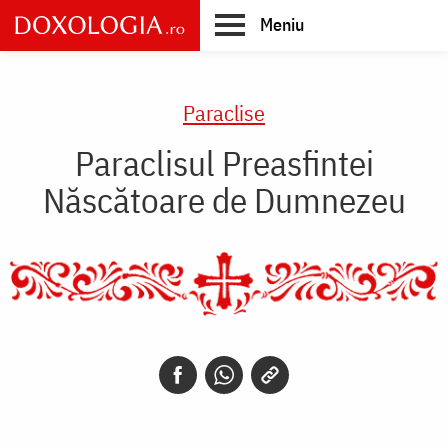
Skip
Meniu
to
main
Main
content
navigation
Paraclise
Paraclisul Preasfintei
Născătoare de Dumnezeu