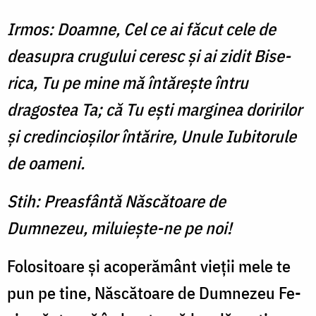
Irmos: Doamne, Cel ce ai făcut cele de
dea­supra crugului ceresc și ai zidit Bise­
rica, Tu pe mine mă întărește întru
dragostea Ta; că Tu ești marginea doririlor
și credincio­șilor întărire, Unule Iubitorule
de oameni.
Stih: Preasfântă Născătoare de
Dumnezeu, milu­iește-ne pe noi!
Folositoare și acoperământ vieții mele te
pun pe tine, Născătoare de Dumnezeu Fe­