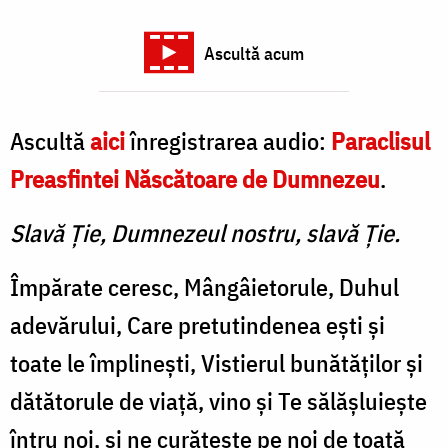
Ascultă acum
Ascultă
aici
înregistrarea audio:
Paraclisul
Preasfintei Născătoare de Dumnezeu
.
Slavă Ție, Dumnezeul nostru, slavă Ție.
Împărate ceresc, Mângâieto­rule, Duhul
adevărului, Care pretutindenea ești și
toate le îm­plinești, Vistierul bunătăților și
dătătorule de viață, vino și Te sălășluiește
întru noi, și ne curățește pe noi de toată