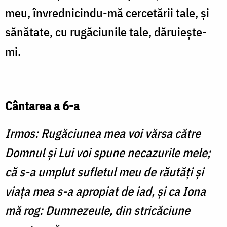
meu, învrednicindu-mă cercetării tale, și
sănă­tate, cu rugăciunile tale, dăruiește-
mi.
Cântarea a 6-a
Irmos: Rugăciunea mea voi vărsa către
Dom­nul și Lui voi spune necazurile mele;
că s-a umplut sufletul meu de răutăți și
viața mea s-a apropiat de iad, și ca Iona
mă rog: Dum­nezeule, din stricăciune