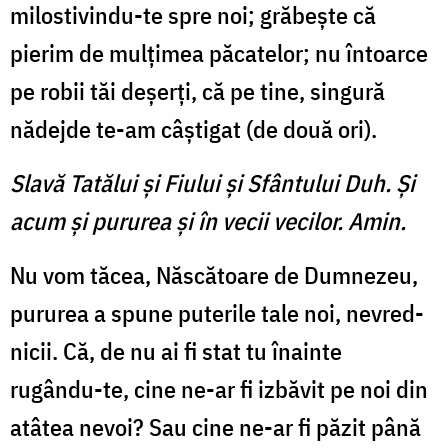
mi­los­tivindu-te spre noi; grăbește că
pierim de mulțimea păcatelor; nu întoarce
pe robii tăi de­șerți, că pe tine, singură
nădejde te-am câș­ti­gat (de două ori).
Slavă Tatălui şi Fiului şi Sfântului Duh. Şi
acum şi pururea şi în vecii vecilor. Amin.
Nu vom tăcea, Născătoare de Dum­nezeu,
pururea a spune puterile tale noi, nevred­
nicii. Că, de nu ai fi stat tu îna­inte
rugându-te, cine ne-ar fi izbăvit pe noi din
atâtea nevoi? Sau cine ne-ar fi păzit până