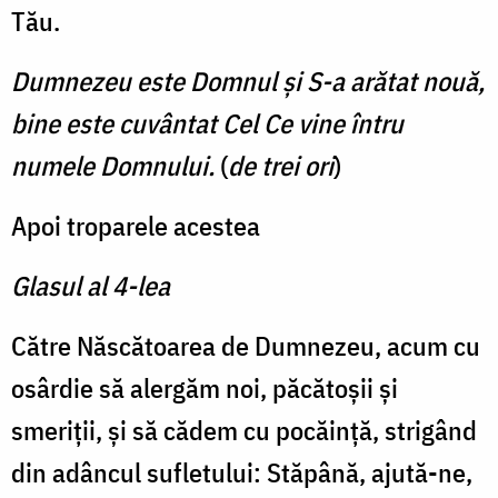
Tău.
Dumnezeu este Domnul și S-a arătat nouă,
bine este cuvântat Cel Ce vine întru
numele Domnului.
(
de trei ori
)
Apoi troparele acestea
Glasul al 4-lea
Către Născătoarea de Dumnezeu, a­cum cu
osârdie să alergăm noi, pă­cătoșii și
smeriții, și să cădem cu pocăință, strigând
din adâncul sufletului: Stăpână, ajută-ne,