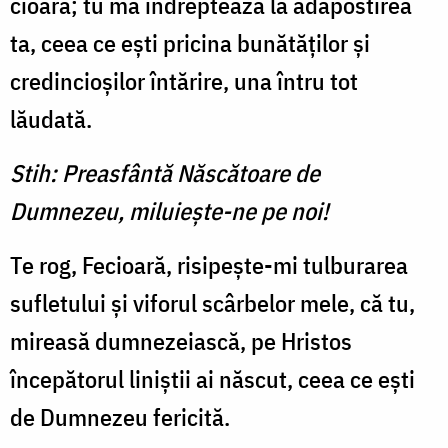
cioară; tu mă îndreptează la adăpostirea
ta, ceea ce ești pricina bunătăților și
credincioșilor întărire, una întru tot
lăudată.
Stih: Preasfântă Născătoare de
Dumnezeu, milu­iește-ne pe noi!
Te rog, Fecioară, risipește-mi tulburarea
su­fletului și viforul scârbelor mele, că tu,
mi­reasă dumnezeiască, pe Hristos
începătorul li­niștii ai născut, ceea ce ești
de Dumnezeu fericită.