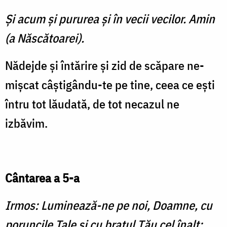
Şi acum şi pururea şi în vecii vecilor. Amin
(a Născătoarei).
Nădejde și întărire și zid de scăpare ne­
mișcat câștigându-te pe tine, ceea ce ești
întru tot lăudată, de tot necazul ne
izbăvim.
Cântarea a 5-a
Irmos: Luminează-ne pe noi, Doamne, cu
po­run­cile Tale și cu brațul Tău cel înalt;