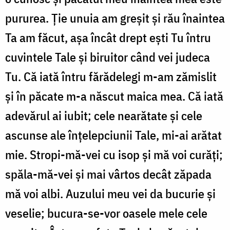
pururea. Ţie unuia am greşit şi rău înaintea
Ta am făcut, aşa încât drept eşti Tu întru
cuvintele Tale şi biruitor când vei judeca
Tu. Că iată întru fărădelegi m-am zămislit
şi în păcate m-a născut maica mea. Că iată
adevărul ai iubit; cele nearătate şi cele
ascunse ale înţelepciunii Tale, mi-ai arătat
mie. Stropi-mă-vei cu isop şi mă voi curăţi;
spăla-mă-vei şi mai vârtos decât zăpada
mă voi albi. Auzului meu vei da bucurie şi
veselie; bucura-se-vor oasele mele cele