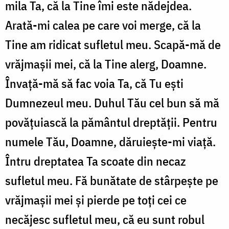
mila Ta, că la Tine îmi este nădejdea.
Arată-mi calea pe care voi merge, că la
Tine am ridicat sufletul meu. Scapă-mă de
vrăjmaşii mei, că la Tine alerg, Doamne.
Învaţă-mă să fac voia Ta, că Tu eşti
Dumnezeul meu. Duhul Tău cel bun să mă
povăţuiască la pământul dreptăţii. Pentru
numele Tău, Doamne, dăruieşte-mi viaţă.
Întru dreptatea Ta scoate din necaz
sufletul meu. Fă bunătate de stârpeşte pe
vrăjmaşii mei şi pierde pe toţi cei ce
necăjesc sufletul meu, că eu sunt robul