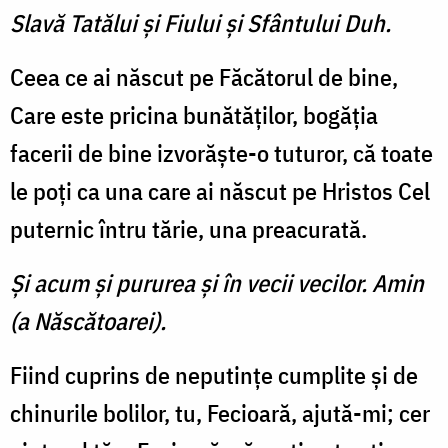
Slavă Tatălui şi Fiului şi Sfântului Duh.
Ceea ce ai născut pe Făcătorul de bine,
Care este pricina bunătăților, bogăția
facerii de bine izvorăște-o tuturor, că toate
le poți ca una care ai născut pe Hristos Cel
puternic în­tru tărie, una preacurată.
Şi acum şi pururea şi în vecii vecilor. Amin
(a Născătoarei).
Fiind cuprins de neputințe cumplite și de
chinurile bolilor, tu, Fecioară, ajută-mi; cer