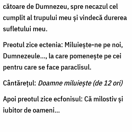
cătoare de Dumnezeu, spre necazul cel
cum­plit al trupului meu și vindecă durerea
sufle­tu­lui meu.
Preotul zice ectenia: Miluiește-ne pe noi,
Dumne­zeule..., la care pomenește pe cei
pentru care se face paraclisul.
Cântărețul:
Doamne miluiește (de 12 ori)
Apoi preotul zice ecfonisul: Că milostiv și
iubitor de oameni...