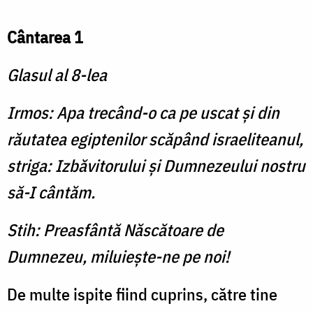
Cântarea 1
Glasul al 8-lea
Irmos: Apa trecând-o ca pe uscat și din
rău­tatea egiptenilor scăpând israeli­tea­­nul,
striga: Izbăvitorului și Dumnezeului nos­tru
să-I cântăm.
Stih: Preasfântă Născătoare de
Dumnezeu, milu­iește-ne pe noi!
De multe ispite fiind cuprins, către tine