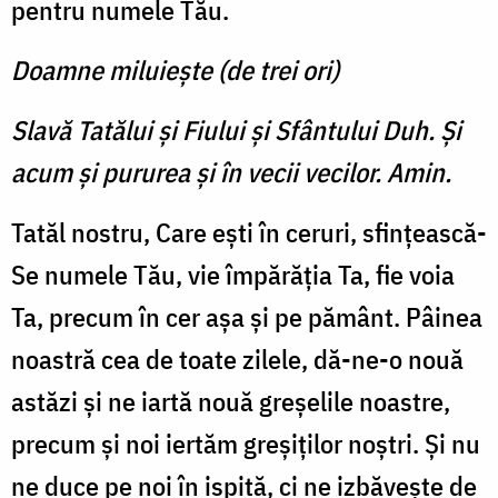
pentru numele Tău.
Doamne miluiește (de trei ori)
Slavă Tatălui şi Fiului şi Sfântului Duh. Şi
acum şi pururea şi în vecii vecilor. Amin.
Tatăl nostru, Care ești în ceruri, sfin­țească-
Se numele Tău, vie împărăția Ta, fie voia
Ta, precum în cer așa și pe pă­mânt. Pâinea
noastră cea de toate zilele, dă-ne-o nouă
astăzi și ne iartă nouă greșelile noastre,
precum și noi iertăm greșiților noș­tri. Și nu
ne duce pe noi în ispită, ci ne izbă­vește de