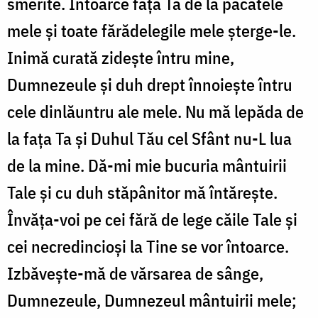
smerite. Întoarce faţa Ta de la păcatele
mele şi toate fărădelegile mele şterge-le.
Inimă curată zideşte întru mine,
Dumnezeule şi duh drept înnoieşte întru
cele dinlăuntru ale mele. Nu mă lepăda de
la faţa Ta şi Duhul Tău cel Sfânt nu-L lua
de la mine. Dă-mi mie bucuria mântuirii
Tale şi cu duh stăpânitor mă întăreşte.
Învăţa-voi pe cei fără de lege căile Tale şi
cei necredincioşi la Tine se vor întoarce.
Izbăveşte-mă de vărsarea de sânge,
Dumnezeule, Dumnezeul mântuirii mele;