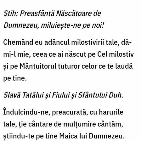
Stih: Preasfântă Născătoare de
Dumnezeu, milu­iește-ne pe noi!
Chemând eu adâncul milostivirii tale, dă-
mi-l mie, ceea ce ai născut pe Cel milos­tiv
și pe Mântuitorul tuturor celor ce te laudă
pe tine.
Slavă Tatălui şi Fiului şi Sfântului Duh.
Îndulcindu-ne, preacurată, cu harurile
tale, ție cântare de mulțumire cântăm,
știindu-te pe tine Maica lui Dumnezeu.