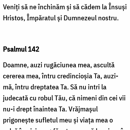
Veniți să ne închinăm și să că­dem la Însuși
Hristos, Împăratul și Dumne­zeul nostru.
Psalmul 142
Doamne, auzi rugăciunea mea, ascultă
cererea mea, întru credincioşia Ta, auzi-
mă, întru dreptatea Ta. Să nu intri la
judecată cu robul Tău, că nimeni din cei vii
nu-i drept înaintea Ta. Vrăjmaşul
prigoneşte sufletul meu şi viaţa mea o