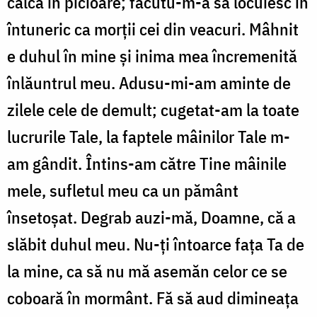
calcă în picioare; făcutu-m-a să locuiesc în
întuneric ca morţii cei din veacuri. Mâhnit
e duhul în mine şi inima mea încremenită
înlăuntrul meu. Adusu-mi-am aminte de
zilele cele de demult; cugetat-am la toate
lucrurile Tale, la faptele mâinilor Tale m-
am gândit. Întins-am către Tine mâinile
mele, sufletul meu ca un pământ
însetoşat. Degrab auzi-mă, Doamne, că a
slăbit duhul meu. Nu-ţi întoarce fața Ta de
la mine, ca să nu mă asemăn celor ce se
coboară în mormânt. Fă să aud dimineaţa