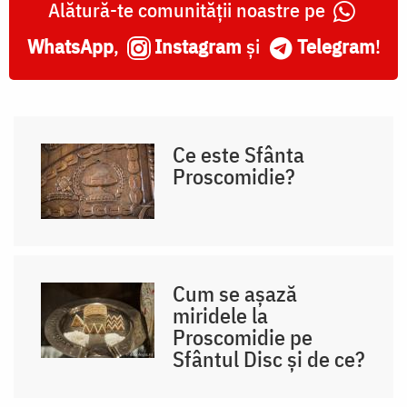
Alătură-te comunității noastre pe
WhatsApp
,
Instagram
și
Telegram
!
Ce este Sfânta
Proscomidie?
Cum se așază
miridele la
Proscomidie pe
Sfântul Disc și de ce?