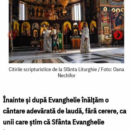
Citirile
Citirile scripturistice de la Sfânta Liturghie / Foto: Oana
Nechifor
scripturistice
de
la
Înainte și după Evanghelie înălțăm o
C
Sfânta
cântare adevărată de laudă, fără cerere, ca
s
Liturghie
unii care știm că Sfânta Evanghelie
/