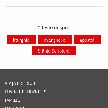
Citește despre:
liturghie
evanghelie
apostol
Sfânta Scriptură
VIAȚA BISERICII
CUVINTE DUHOVNICEȘTI
FAMILIE