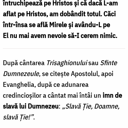
întruchipează pe Hristos și că dacă L-am
l
Foto:
aflat pe Hristos, am dobândit totul. Căci
S
Oana
într-însa se află Mirele și avându-L pe
L
Nechifor
El nu mai avem nevoie să-I cerem nimic.
/
F
P
După cântarea
Trisaghionului
sau
Sfinte
S
Dumnezeule
, se citește Apostolul, apoi
C
Evanghelia, după ce adunarea
credincioșilor a cântat mai întâi un
imn de
slavă lui Dumnezeu
:
„Slavă Ție, Doamne,
slavă Ție!”
.