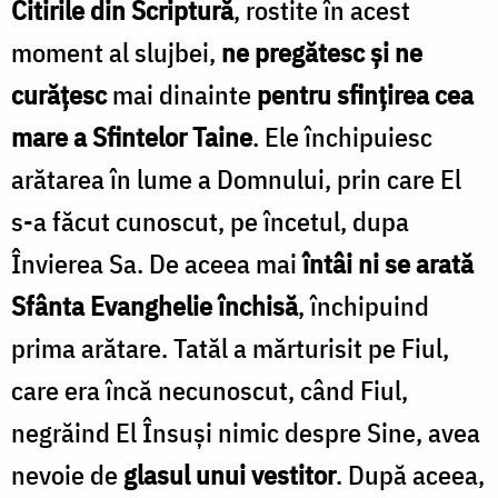
Citirile din Scriptură
, rostite în acest
moment al slujbei,
ne pregătesc și ne
curățesc
mai dinainte
pentru sfințirea cea
mare a Sfintelor Taine
. Ele închipuiesc
arătarea în lume a Domnului, prin care El
s-a făcut cunoscut, pe încetul, dupa
Învierea Sa. De aceea mai
întâi ni se arată
Sfânta Evanghelie închisă
, închipuind
prima arătare. Tatăl a mărturisit pe Fiul,
care era încă necunoscut, când Fiul,
negrăind El Însuși nimic despre Sine, avea
nevoie de
glasul unui vestitor
. După aceea,