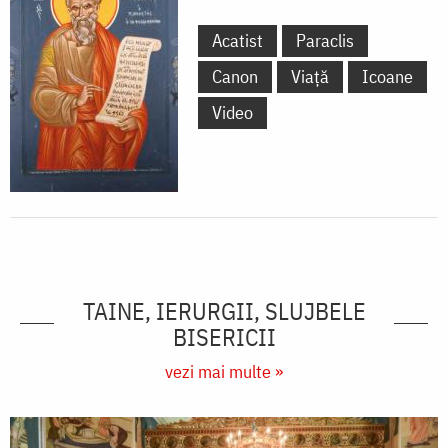
Acatist
Paraclis
Canon
Viață
Icoane
Video
TAINE, IERURGII, SLUJBELE
BISERICII
vezi mai multe »