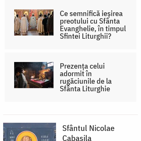
Ce semnifică ieșirea
preotului cu Sfânta
Evanghelie, în timpul
Sfintei Liturghii?
Prezența celui
adormit în
rugăciunile de la
Sfânta Liturghie
Sfântul Nicolae
Cabasila