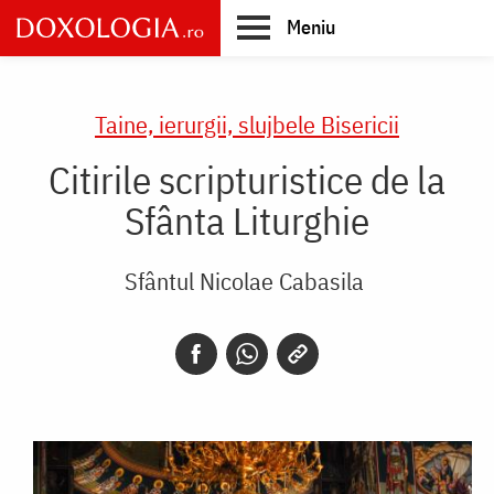
Skip
Meniu
to
main
Main
content
navigation
Taine, ierurgii, slujbele Bisericii
Citirile scripturistice de la
Sfânta Liturghie
Sfântul Nicolae Cabasila