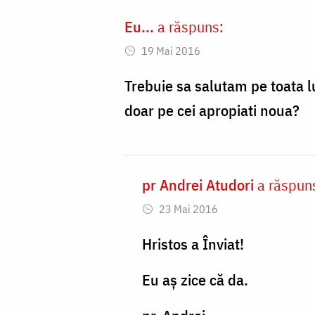
Eu...
a răspuns:
19 Mai 2016
Trebuie sa salutam pe toata 
doar pe cei apropiati noua?
pr Andrei Atudori
a răspun
In
23 Mai 2016
reply
to
Hristos a Înviat!
Trebuie
Eu aș zice că da.
sa
salutam