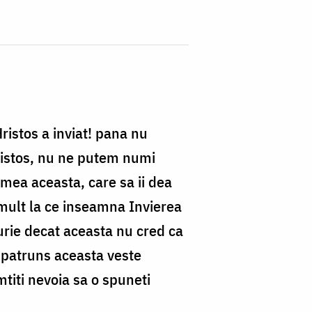
ristos a inviat! pana nu
Hristos, nu ne putem numi
umea aceasta, care sa ii dea
i mult la ce inseamna Invierea
curie decat aceasta nu cred ca
i patruns aceasta veste
mtiti nevoia sa o spuneti