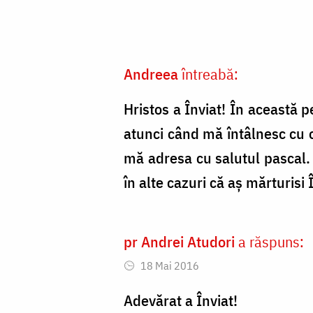
Foto:
Bogdan
Zamfirescu
Andreea
întreabă:
Hristos a Înviat! În această 
atunci când mă întâlnesc cu 
mă adresa cu salutul pascal.
în alte cazuri că aș mărturisi
pr Andrei Atudori
a răspuns:
18 Mai 2016
Adevărat a Înviat!