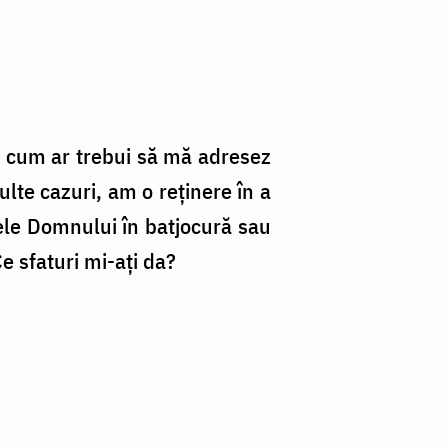
l, cum ar trebui să mă adresez
te cazuri, am o reținere în a
ele Domnului în batjocură sau
e sfaturi mi-ați da?