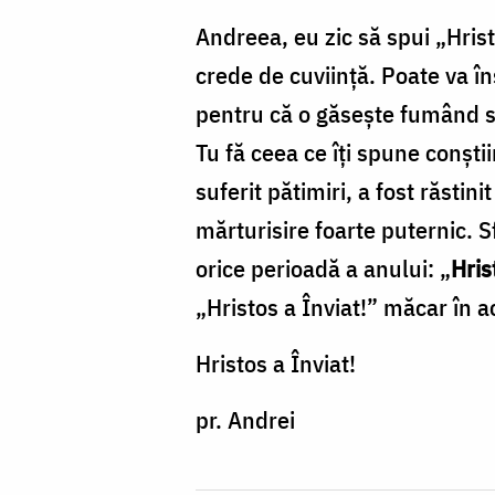
Andreea, eu zic să spui „Hrist
crede de cuviință. Poate va î
pentru că o găsește fumând sa
Tu fă ceea ce îți spune conști
suferit pătimiri, a fost răstin
mărturisire foarte puternic. 
orice perioadă a anului: „
Hris
„Hristos a Înviat!” măcar în 
Hristos a Înviat!
pr. Andrei