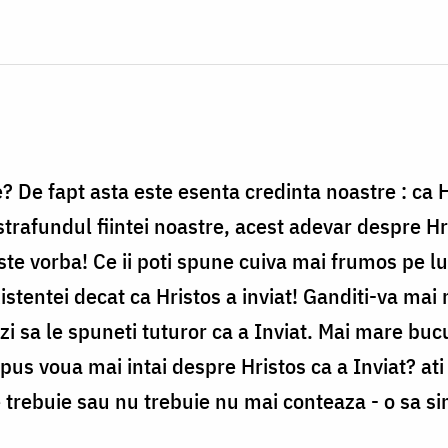
e? De fapt asta este esenta credinta noastre : ca H
strafundul fiintei noastre, acest adevar despre 
ste vorba! Ce ii poti spune cuiva mai frumos pe l
istentei decat ca Hristos a inviat! Ganditi-va ma
razi sa le spuneti tuturor ca a Inviat. Mai mare bu
 spus voua mai intai despre Hristos ca a Inviat? at
 trebuie sau nu trebuie nu mai conteaza - o sa si