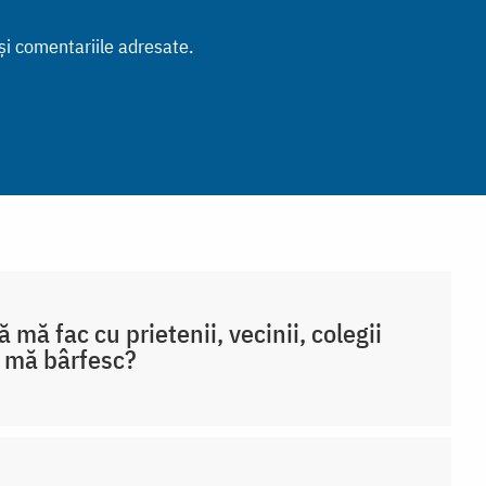
 și comentariile adresate.
ă mă fac cu prietenii, vecinii, colegii
 mă bârfesc?