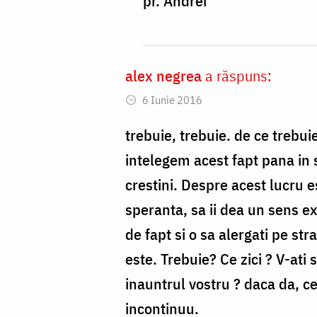
pr. Andrei
pe
toata
by
alex negrea
a răspuns:
Eu...
6 Iunie 2016
trebuie, trebuie. de ce trebui
intelegem acest fapt pana in 
crestini. Despre acest lucru e
speranta, sa ii dea un sens ex
de fapt si o sa alergati pe st
este. Trebuie? Ce zici ? V-ati
inauntrul vostru ? daca da, ce
incontinuu.