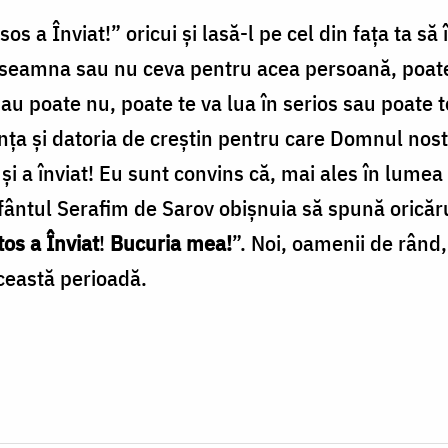
sos a Înviat!” oricui și lasă-l pe cel din fața ta 
nseamna sau nu ceva pentru acea persoană, poate
u poate nu, poate te va lua în serios sau poate t
ința și datoria de creștin pentru care Domnul nostr
it și a înviat! Eu sunt convins că, mai ales în lumea
Sfântul Serafim de Sarov obișnuia să spună oricăru
tos a Înviat
!
Bucuria mea!
”. Noi, oamenii de rând
această perioadă.