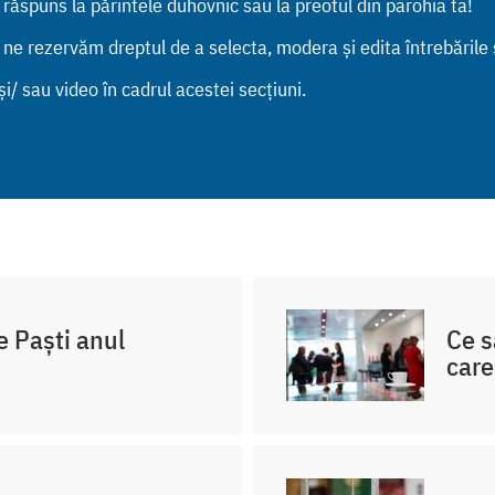
n răspuns la părintele duhovnic sau la preotul din parohia ta!
, ne rezervăm dreptul de a selecta, modera și edita întrebările
i/ sau video în cadrul acestei secțiuni.
e Paști anul
Ce s
care