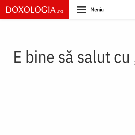
Skip
Meniu
to
main
Main
content
navigation
E bine să salut cu 