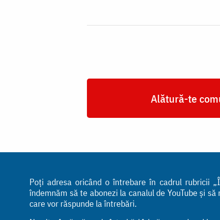
Alătură-te comu
Poți adresa oricând o întrebare în cadrul rubricii
îndemnăm să te abonezi la canalul de YouTube și să ne 
care vor răspunde la întrebări.