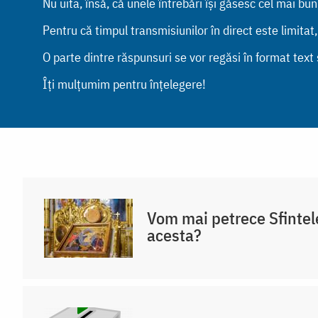
Nu uita, însă, că unele întrebări își găsesc cel mai bu
Pentru că timpul transmisiunilor în direct este limitat
O parte dintre răspunsuri se vor regăsi în format text ș
Îți mulțumim pentru înțelegere!
Vom mai petrece Sfintel
acesta?