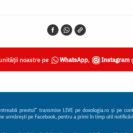
nității noastre pe
WhatsApp
,
Instagram
 „Întreabă preotul” transmise LIVE pe doxologia.ro și pe co
urmărești pe Facebook, pentru a primi în timp util notificările