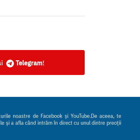
și
Telegram
!
nturile noastre de Facebook și YouTube.De aceea, te
 și a afla când intrăm în direct cu unul dintre preoții