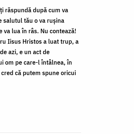
să îți răspundă după cum va
 salutul tău o va rușina
e va lua în râs. Nu contează!
u Iisus Hristos a luat trup, a
 de azi, e un act de
i om pe care-l întâlnea, în
, cred că putem spune oricui