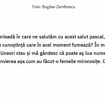
Foto: Bogdan Zamfirescu
perioadă în care ne salutăm cu acest salut pasca
o cunoștință care în acel moment fumează? În mul
 Uneori stau și mă gândesc că poate aș lua num
 Învierea așa cum au făcut-o femeile mironosițe. C