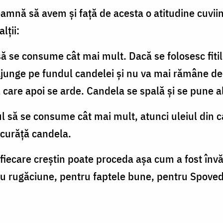
eamnă să avem și față de acesta o atitudine cuvii
lții:
să se consume cât mai mult. Dacă se folosesc fitil
junge pe fundul candelei și nu va mai rămâne dec
care apoi se arde. Candela se spală și se pune alt
ul să se consume cât mai mult, atunci uleiul din 
 curăță candela.
i fiecare creștin poate proceda așa cum a fost înv
ntru rugăciune, pentru faptele bune, pentru Spove