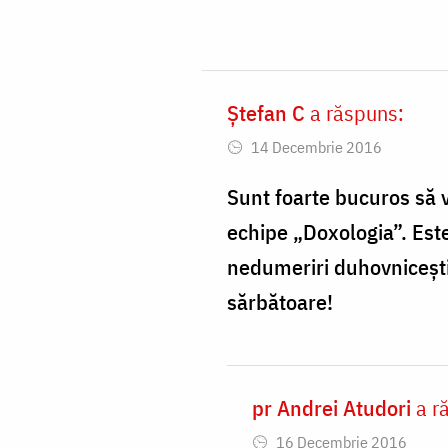
noi
by
costel
bota
Ștefan C
a răspuns:
In
14 Decembrie 2016
reply
to
Sunt foarte bucuros să v
Doamne
echipe „Doxologia”. Este
ajută!
nedumeriri duhovnicești
by
sărbătoare!
andrei.atudori
pr Andrei Atudori
a r
In
16 Decembrie 2016