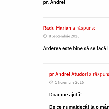
pr. Andrei
Radu Marian
a răspuns:
8 Septembrie 2016
Arderea este bine să se facă 
pr Andrei Atudori
a răspun
In
1 Noiembrie 2016
reply
to
Doamne ajută!
Arderea
De ce numaidecât la o mânăs