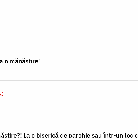
la o mănăstire!
s:
tire?! La o biserică de parohie sau într-un loc cu