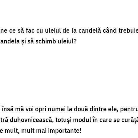
ne ce să fac cu uleiul de la candelă când treb
candela şi să schimb uleiul?
 însă mă voi opri numai la două dintre ele, pentr
ră duhovnicească, totuși modul în care se curăță
le mult, mult mai importante!