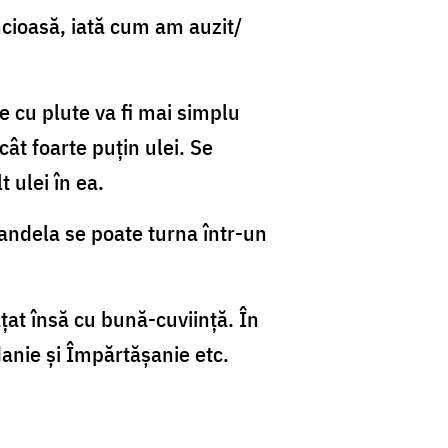
ncioasă, iată cum am auzit/
e cu plute va fi mai simplu
ât foarte puțin ulei. Se
 ulei în ea.
candela se poate turna într-un
ățat însă cu bună-cuviință. În
danie și Împărtășanie etc.