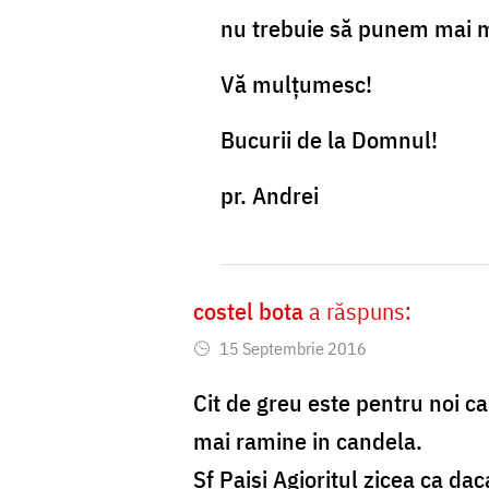
este
nu trebuie să punem mai mu
bine
să
Vă mulțumesc!
se
Bucurii de la Domnul!
facă
by
pr. Andrei
Radu
Marian
costel bota
a răspuns:
15 Septembrie 2016
Cit de greu este pentru noi c
mai ramine in candela.
Sf Paisi Agioritul zicea ca d