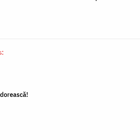
s:
 dorească!