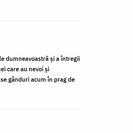
le dumneavoastră și a întregii
ei care au nevoi și
ase gânduri acum în prag de