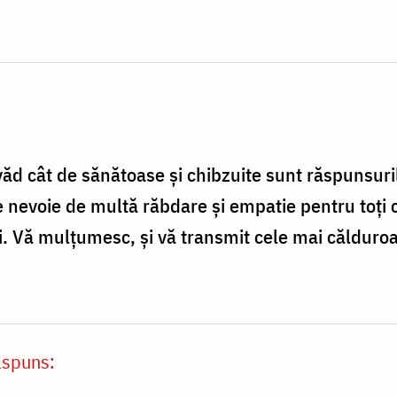
ăd cât de sănătoase și chibzuite sunt răspunsuri
 nevoie de multă răbdare și empatie pentru toți c
. Vă mulțumesc, și vă transmit cele mai călduro
ăspuns: