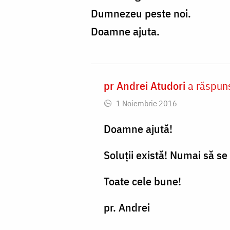
Dumnezeu peste noi.
Doamne ajuta.
pr Andrei Atudori
a răspun
In
1 Noiembrie 2016
reply
to
Doamne ajută!
Cit
Soluții există! Numai să se
de
greu
Toate cele bune!
este
pr. Andrei
pentru