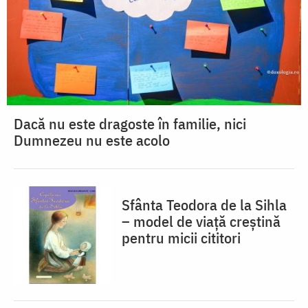
Dacă nu este dragoste în familie, nici
Dumnezeu nu este acolo
Sfânta Teodora de la Sihla
– model de viaţă creştină
pentru micii cititori