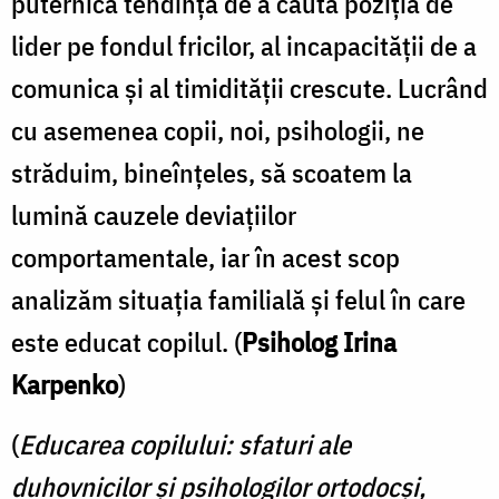
puternica tendinţă de a căuta poziţia de
lider pe fondul fricilor, al incapacităţii de a
comunica şi al timidităţii crescute. Lucrând
cu asemenea copii, noi, psihologii, ne
străduim, bineînţeles, să scoatem la
lumină cauzele deviaţiilor
comportamentale, iar în acest scop
analizăm situaţia familială şi felul în care
este educat copilul. (
Psiholog Irina
Karpenko
)
(
Educarea copilului: sfaturi ale
duhovnicilor și psihologilor ortodocși,