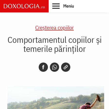
Skip
Meniu
to
main
Main
content
navigation
Creşterea copiilor
Comportamentul copiilor și
temerile părinților