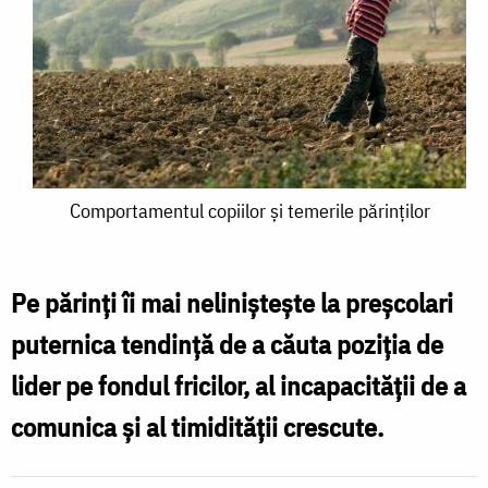
Comportamentul
Comportamentul copiilor și temerile părinților
copiilor
și
Pe părinţi îi mai nelinişteşte la preşcolari
temerile
puternica tendinţă de a căuta poziţia de
părinților
lider pe fondul fricilor, al incapacităţii de a
comunica şi al timidităţii crescute.