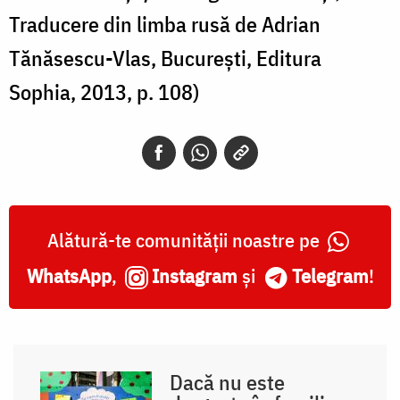
Traducere din limba rusă de Adrian
Tănăsescu-Vlas, București, Editura
Sophia, 2013, p. 108)
Alătură-te comunității noastre pe
WhatsApp
,
Instagram
și
Telegram
!
Dacă nu este