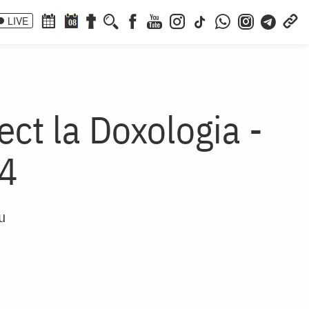
LIVE
08
ct la Doxologia -
4
u