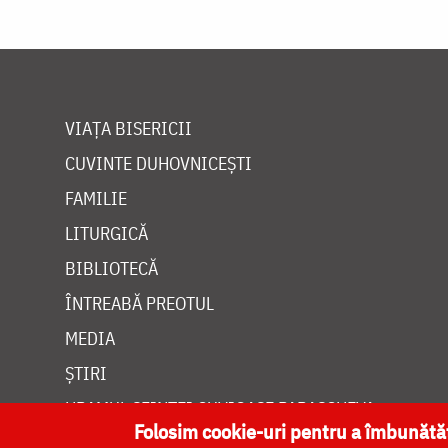
VIAȚA BISERICII
CUVINTE DUHOVNICEȘTI
FAMILIE
LITURGICĂ
BIBLIOTECĂ
ÎNTREABĂ PREOTUL
MEDIA
ȘTIRI
HRAMUL SFINTEI CUVIOASE PARASCHEVA
Folosim cookie-uri pentru a îmbunăt