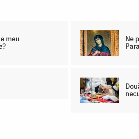
ele meu
Ne p
e?
Par
Două
necu