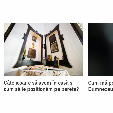
Câte icoane să avem în casă și
Cum mă po
cum să le poziționăm pe perete?
Dumnezeu