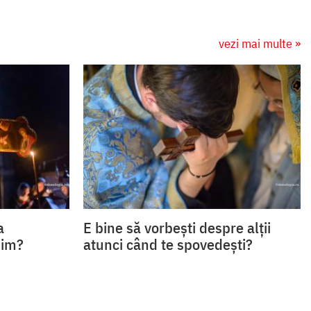
vezi mai multe »
a
E bine să vorbești despre alții
bim?
atunci când te spovedești?