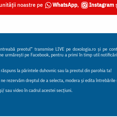
nității noastre pe
WhatsApp
,
Instagram
 „Întreabă preotul” transmise LIVE pe doxologia.ro și pe co
urmărești pe Facebook, pentru a primi în timp util notificările
n răspuns la părintele duhovnic sau la preotul din parohia ta!
, ne rezervăm dreptul de a selecta, modera și edita întrebările
i/ sau video în cadrul acestei secțiuni.