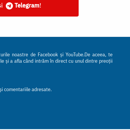
și
Telegram
!
nturile noastre de Facebook și YouTube.De aceea, te
 și a afla când intrăm în direct cu unul dintre preoții
 și comentariile adresate.