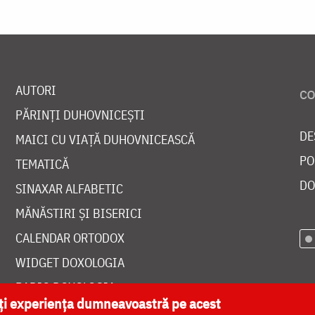
AUTORI
PĂRINȚI DUHOVNICEȘTI
DE
MAICI CU VIAȚĂ DUHOVNICEASCĂ
PO
TEMATICĂ
DO
SINAXAR ALFABETIC
MĂNĂSTIRI ȘI BISERICI
CALENDAR ORTODOX
WIDGET DOXOLOGIA
RADIO DOXOLOGIA
ăți experiența dumneavoastră pe acest