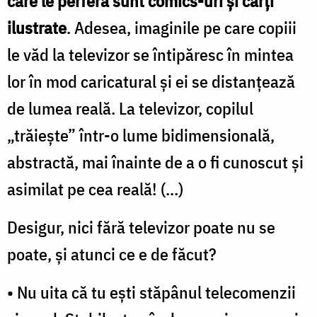
care le perferă sunt comics-uri şi cărţi
ilustrate
. Adesea, imaginile pe care copiii
le văd la televizor se întipăresc în mintea
lor în mod caricatural și ei se distanţează
de lumea reală. La televizor, copilul
„trăieşte” într-o lume bidimensională,
abstractă, mai înainte de a o fi cunoscut şi
asimilat pe cea reală! (...)
Desigur, nici fără televizor poate nu se
poate, și atunci ce e de făcut?
• Nu uita că tu eşti stăpânul telecomenzii