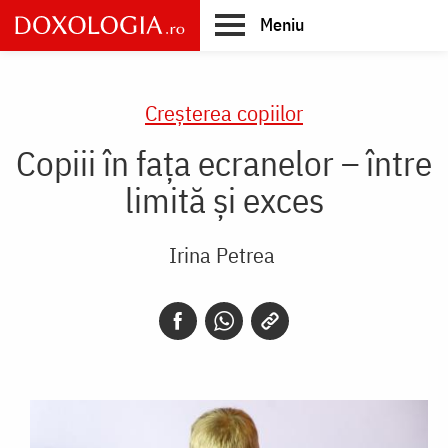
Skip
Meniu
to
main
Main
content
navigation
Creşterea copiilor
Copiii în fața ecranelor – între
limită și exces
Irina Petrea