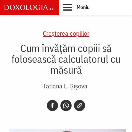
Skip
Meniu
to
main
Main
content
navigation
Creşterea copiilor
Cum învățăm copiii să
folosească calculatorul cu
măsură
Tatiana L. Șișova