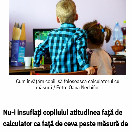
Cum
Cum învățăm copiii să folosească calculatorul cu
măsură / Foto: Oana Nechifor
învățăm
copiii
să
Nu-i insuflaţi copilului atitudinea faţă de
folosească
calculator ca faţă de ceva peste măsură de
calculatorul