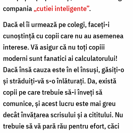
compania
„cutiei inteligente”
.
Dacă el îi urmează pe colegi, faceţi-i
cunoştinţă cu copii care nu au asemenea
interese. Vă asigur că nu toţi copiii
moderni sunt fanatici ai calculatorului!
Dacă însă cauza este în el însuşi, găsiţi-o
şi străduiţi-vă s-o înlăturaţi. Da, există
copii pe care trebuie să-i înveţi să
comunice, şi acest lucru este mai greu
decât învăţarea scrisului şi a cititului. Nu
trebuie să vă pară rău pentru efort, căci