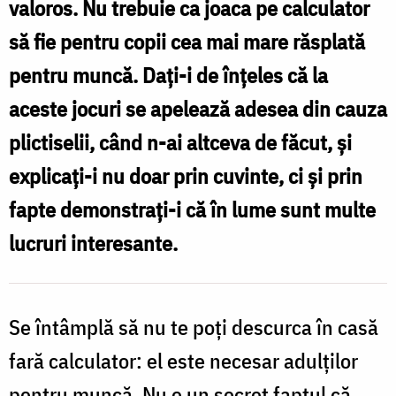
valoros. Nu trebuie ca joaca pe calculator
cu
să fie pentru copii cea mai mare răsplată
măsură
pentru muncă. Daţi-i de înţeles că la
/
aceste jocuri se apelează adesea din cauza
Foto:
plictiselii, când n-ai altceva de făcut, şi
Oana
explicaţi-i nu doar prin cuvinte, ci şi prin
Nechifor
fapte demonstraţi-i că în lume sunt multe
lucruri interesante.
Se întâmplă să nu te poţi descurca în casă
fară calculator: el este necesar adulţilor
pentru muncă. Nu e un secret faptul că