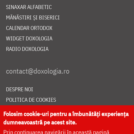
SINAXAR ALFABETIC
MĂNĂSTIRI ȘI BISERICI
CALENDAR ORTODOX
WIDGET DOXOLOGIA
RADIO DOXOLOGIA
DESPRE NOI
POLITICA DE COOKIES
DONEAZĂ ONLINE PENTRU CATEDRALA NAȚIONALĂ
Folosim cookie-uri pentru a îmbunătăți experiența
dumneavoastră pe acest site.
Prin continuarea navigării în această pagină
LIVE