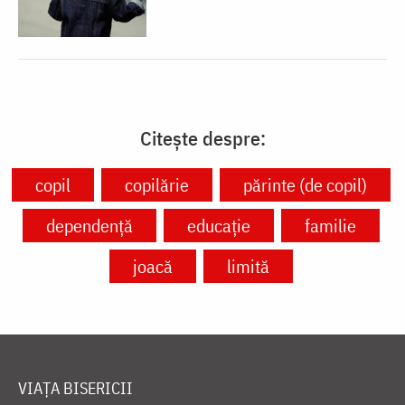
Citește despre:
copil
copilărie
părinte (de copil)
dependență
educație
familie
joacă
limită
VIAȚA BISERICII