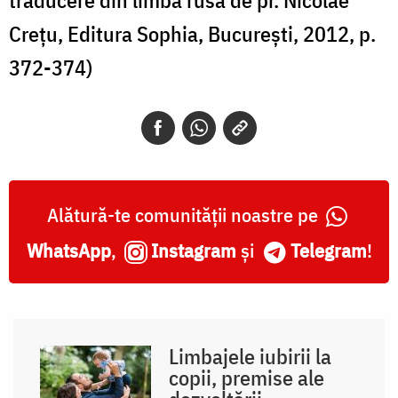
Creţu, Editura Sophia, Bucureşti, 2012, p.
372-374)
Alătură-te comunității noastre pe
WhatsApp
,
Instagram
și
Telegram
!
Limbajele iubirii la
copii, premise ale