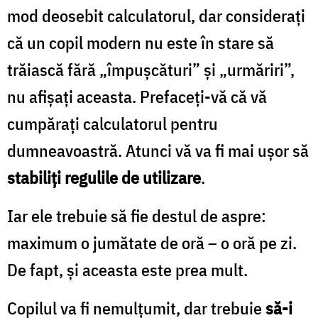
mod deosebit calculatorul, dar consideraţi
că un copil modern nu este în stare să
trăiască fără „împuşcături” şi „urmăriri”,
nu afişaţi aceasta. Prefaceţi-vă că vă
cumpăraţi calculatorul pentru
dumneavoastră. Atunci vă va fi mai uşor să
stabiliţi regulile de utilizare
.
Iar ele trebuie să fie destul de aspre:
maximum o jumătate de oră – o oră pe zi.
De fapt, şi aceasta este prea mult.
Copilul va fi nemulţumit, dar trebuie
să-i