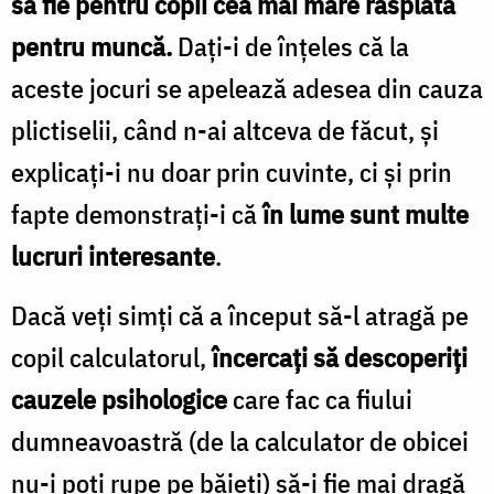
să fie pentru copii cea mai mare răsplată
pentru muncă.
Daţi-i de înţeles că la
aceste jocuri se apelează adesea din cauza
plictiselii, când n-ai altceva de făcut, şi
explicaţi-i nu doar prin cuvinte, ci şi prin
fapte demonstraţi-i că
în lume sunt multe
lucruri interesante
.
Dacă veţi simţi că a început să-l atragă pe
copil calculatorul,
încercaţi să descoperiţi
cauzele psihologice
care fac ca fiului
dumneavoastră (de la calculator de obicei
nu-i poţi rupe pe băieţi) să-i fie mai dragă