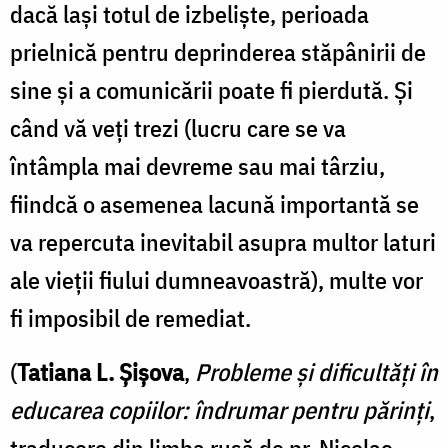
dacă laşi totul de izbelişte, perioada
prielnică pentru deprinderea stăpânirii de
sine şi a comunicării poate fi pierdută. Şi
când vă veţi trezi (lucru care se va
întâmpla mai devreme sau mai târziu,
fiindcă o asemenea lacună importantă se
va repercuta inevitabil asupra multor laturi
ale vieţii fiului dumneavoastră), multe vor
fi imposibil de remediat.
(
Tatiana L. Şişova
,
Probleme şi dificultăţi în
educarea copiilor: îndrumar pentru părinţi
,
traducere din limba rusă de pr. Nicolae