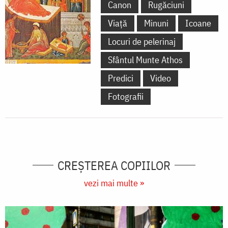
Canon
Rugăciuni
Viață
Minuni
Icoane
Locuri de pelerinaj
Sfântul Munte Athos
Predici
Video
Fotografii
CREŞTEREA COPIILOR
vezi mai multe »