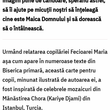
imagini pline de candoare, sperând astfel,
cartea
să îi ajute pe micuții noștri să înțeleagă
„Fecioara
cine este Maica Domnului și să dorească
Maria
să o întâlnească.
–
darul
lui
Urmând relatarea copilăriei Fecioarei Maria
Dumnezeu”
așa cum apare în numeroase texte din
Biserica primară, această carte pentru
copii, minunat ilustrată de autoarea ei, a
fost inspirată de celebrele mozaicuri din
Mănăstirea Chora (Kariye Djami) din
Istanbul, Turcia.