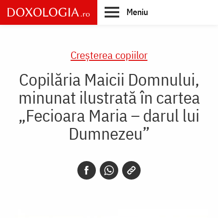
Skip
Meniu
to
main
Main
content
navigation
Creşterea copiilor
Copilăria Maicii Domnului,
minunat ilustrată în cartea
„Fecioara Maria – darul lui
Dumnezeu”