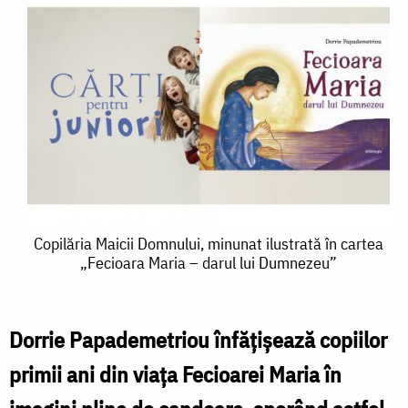
Copilăria
Copilăria Maicii Domnului, minunat ilustrată în cartea
„Fecioara Maria – darul lui Dumnezeu”
Maicii
Domnului,
minunat
Dorrie Papademetriou înfățișează copiilor
ilustrată
primii ani din viața Fecioarei Maria în
în