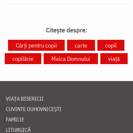
Citește despre:
Cărți pentru copii
carte
copil
copilărie
Maica Domnului
viață
VIAȚA BISERICII
CUVINTE DUHOVNICEȘTI
FAMILIE
LITURGICĂ