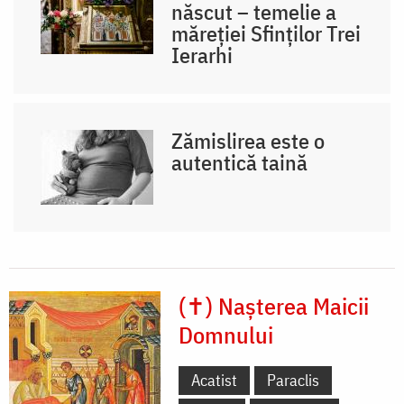
născut – temelie a
măreției Sfinților Trei
Ierarhi
Zămislirea este o
autentică taină
(✝) Nașterea Maicii
Domnului
Acatist
Paraclis