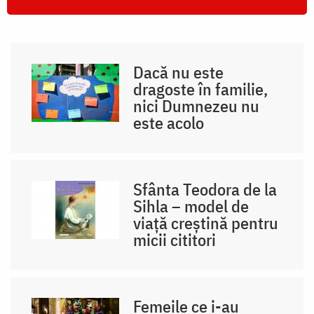
Dacă nu este
dragoste în familie,
nici Dumnezeu nu
este acolo
Sfânta Teodora de la
Sihla – model de
viaţă creştină pentru
micii cititori
Femeile ce i-au