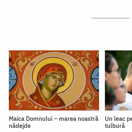
Maica Domnului – marea noastră
Un leac p
nădejde
tulbură