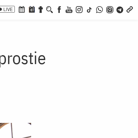
LIVE
07
prostie