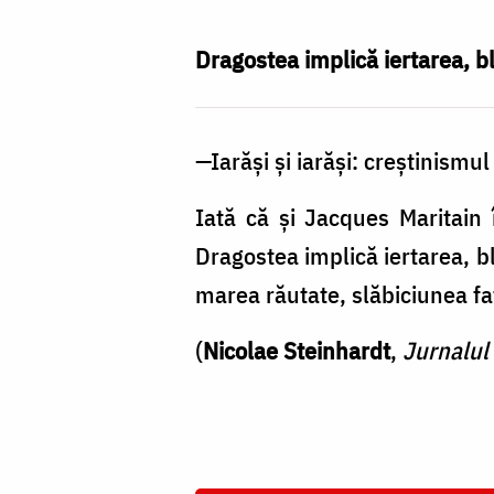
Cojocariu
Dragostea implică iertarea, bl
—
Iarăşi şi iarăşi: creştinism
Iată că şi Jacques Maritain
Dragostea implică iertarea, bl
marea răutate, slăbiciunea faţ
(
Nicolae Steinhardt
,
Jurnalul f