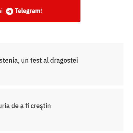
și
Telegram
!
stenia, un test al dragostei
ria de a fi creștin