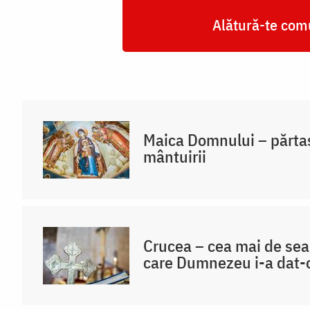
Alătură-te comu
Maica Domnului – părtaș
mântuirii
Crucea – cea mai de se
care Dumnezeu i-a dat-