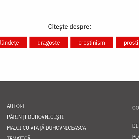
Citește despre:
lândețe
dragoste
creștinism
prosti
AUTORI
PĂRINȚI DUHOVNICEȘTI
DE
MAICI CU VIAȚĂ DUHOVNICEASCĂ
PO
TEMATICĂ