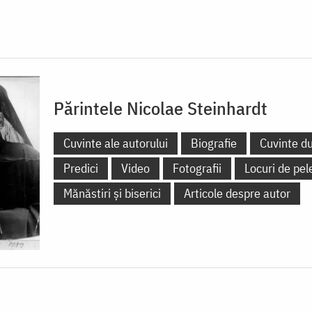
Părintele Nicolae Steinhardt
Cuvinte ale autorului
Biografie
Cuvinte d
Predici
Video
Fotografii
Locuri de pel
Mănăstiri și biserici
Articole despre autor