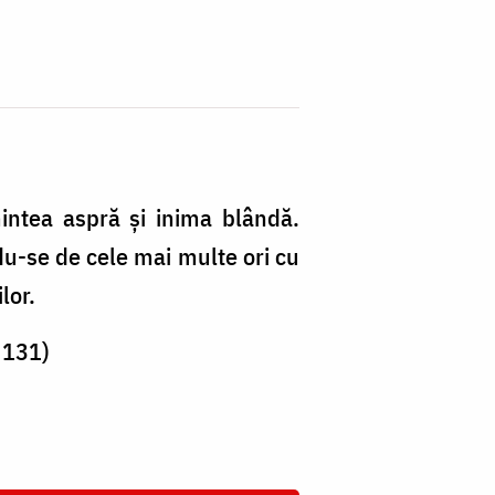
intea aspră şi inima blândă.
ndu-se de cele mai multe ori cu
lor.
. 131)