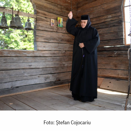
Foto: Ștefan Cojocariu