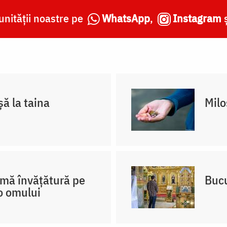
nității noastre pe
WhatsApp
,
Instagram
ă la taina
Milo
amă învățătură pe
Bucu
o omului