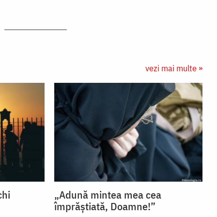
vezi mai multe »
chi
„Adună mintea mea cea
împrăștiată, Doamne!”