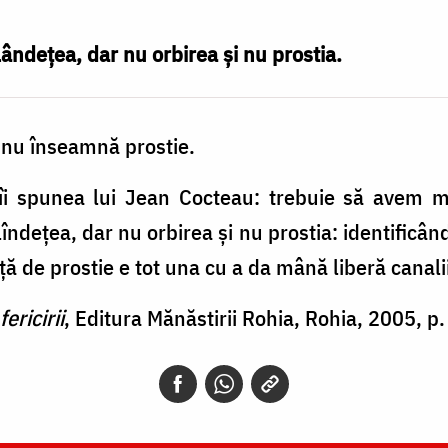
ândeţea, dar nu orbirea şi nu prostia.
ul nu înseamnă prostie.
 îi spunea lui Jean Cocteau: trebuie să avem m
îndeţea, dar nu orbirea şi nu prostia: identificâ
ă de prostie e tot una cu a da mână liberă canalii
ericirii
, Editura Mănăstirii Rohia, Rohia, 2005, p