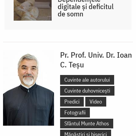
digitale și deficitul
de somn
Pr. Prof. Univ. Dr. Ioan
C. Teșu
Cuvinte ale autorului
Cuvinte duhovnicești
Predici
Video
Fotografii
Sfântul Munte Athos
Mănăstiri și biserici