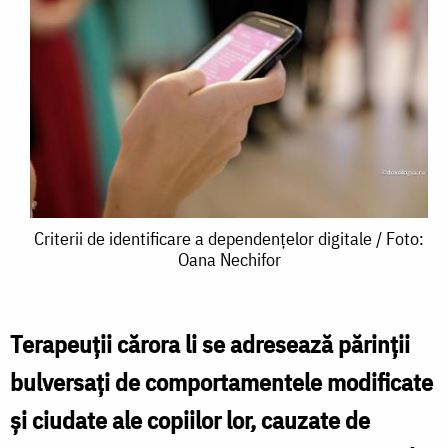
Criterii
Criterii de identificare a dependențelor digitale / Foto:
Oana Nechifor
de
identificare
a
Terapeuții cărora li se adresează părinții
dependențelor
bulversați de comportamentele modificate
digitale
și ciudate ale copiilor lor, cauzate de
/