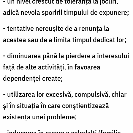
- un nivel crescut de toleranţă la jocuri,
adică nevoia sporirii timpului de expunere;
- tentative nereuşite de a renunţa la
acestea sau de a limita timpul dedicat lor;
- diminuarea până la pierdere a interesului
faţă de alte activităţi, în favoarea
dependenței create;
- utilizarea lor excesivă, compulsivă, chiar
și în situația în care conştientizează
existenţa unei probleme;
- inducerea în eroare a celorlalți (familie,