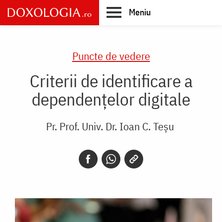
Skip
Meniu
to
main
Main
content
navigation
Puncte de vedere
Criterii de identificare a
dependențelor digitale
Pr. Prof. Univ. Dr. Ioan C. Teșu