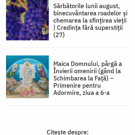
Sărbătorile lunii august,
binecuvântarea roadelor și
chemarea la sfințirea vieții
| Credința fără superstiții
(27)
Maica Domnului, pârgă a
Învierii omenirii (gând la
Schimbarea la Față) –
Primenire pentru
Adormire, ziua a 6-a
Citește despre: