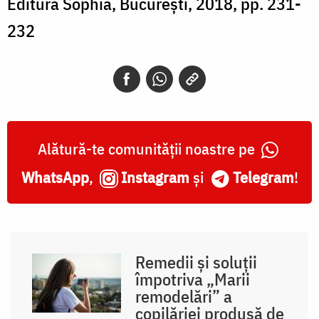
Editura Sophia, Bucureşti, 2018, pp. 231-
232
Alătură-te comunității noastre pe
WhatsApp
,
Instagram
și
Telegram
!
Remedii și soluții
împotriva „Marii
remodelări” a
copilăriei produsă de