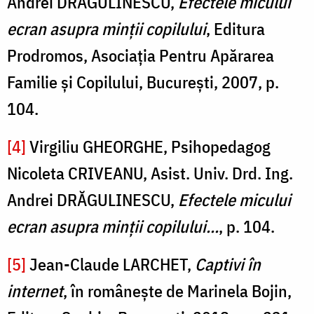
Andrei DRĂGULINESCU,
Efectele micului
ecran asupra minţii copilului
, Editura
Prodromos, Asociaţia Pentru Apărarea
Familie şi Copilului, Bucureşti, 2007, p.
104.
[4]
Virgiliu GHEORGHE, Psihopedagog
Nicoleta CRIVEANU, Asist. Univ. Drd. Ing.
Andrei DRĂGULINESCU,
Efectele micului
ecran asupra minţii copilului...
, p. 104.
[5]
Jean-Claude LARCHET,
Captivi în
internet
, în româneşte de Marinela Bojin,