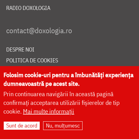
RADIO DOXOLOGIA
DESPRE NOI
POLITICA DE COOKIES
DONEAZĂ ONLINE PENTRU CATEDRALA NAȚIONALĂ
Folosim cookie-uri pentru a îmbunătăți experiența
dumneavoastră pe acest site.
Prin continuarea navigării în această pagină
LIVE
confirmați acceptarea utilizării fișierelor de tip
cookie.
Mai multe informații
Site dezvoltat de
DOXOLOGIA MEDIA
,
Sunt de acord
Nu, mulțumesc
Arhiepiscopia Iașilor | ©
doxologia.ro