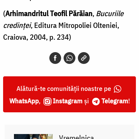
(
Arhimandritul Teofil Părăian
,
Bucuriile
credinței
, Editura Mitropoliei Olteniei,
Craiova, 2004, p. 234)
Alătură-te comunității noastre pe
WhatsApp
,
Instagram
și
Telegram
!
Vremelnica