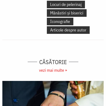
Locuri de pelerinaj
Mănăstiri și biserici
Iconografie
Articole despre autor
CĂSĂTORIE
vezi mai multe »