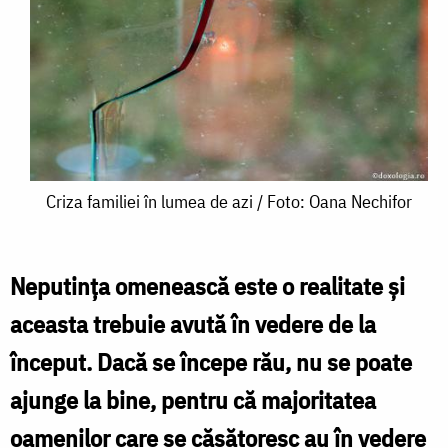
Criza
Criza familiei în lumea de azi / Foto: Oana Nechifor
familiei
în
Neputința omenească este o realitate și
lumea
aceasta trebuie avută în vedere de la
de
început. Dacă se începe rău, nu se poate
azi
ajunge la bine, pentru că majoritatea
/
oamenilor care se căsătoresc au în vedere
Foto: