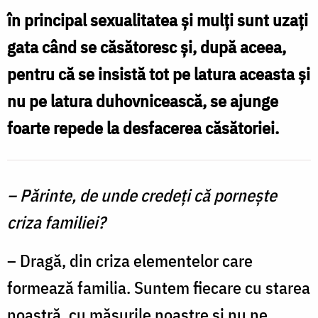
în principal sexualitatea și mulți sunt uzați
Oana
gata când se căsătoresc și, după aceea,
Nechifor
pentru că se insistă tot pe latura aceasta și
nu pe latura duhovnicească, se ajunge
foarte repede la desfacerea căsătoriei.
– Părinte, de unde credeți că pornește
criza familiei?
– Dragă, din criza elementelor care
formează familia. Suntem fiecare cu starea
noastră, cu măsurile noastre și nu ne