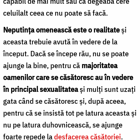
capabil de mai mult sau că degeaba cere
celuilalt ceea ce nu poate să facă.
Neputința omenească este o realitate
și
aceasta trebuie avută în vedere de la
început. Dacă se începe rău, nu se poate
ajunge la bine, pentru că
majoritatea
oamenilor care se căsătoresc au în vedere
în principal sexualitatea
și mulți sunt uzați
gata când se căsătoresc și, după aceea,
pentru că se insistă tot pe latura aceasta și
nu pe latura duhovnicească, se ajunge
foarte repede la
desfacerea căsătoriei
.