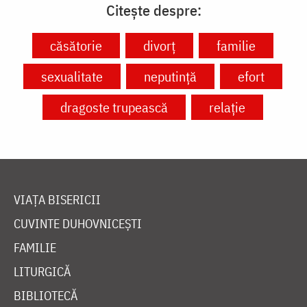
Citește despre:
căsătorie
divorț
familie
sexualitate
neputință
efort
dragoste trupească
relație
VIAȚA BISERICII
CUVINTE DUHOVNICEȘTI
FAMILIE
LITURGICĂ
BIBLIOTECĂ