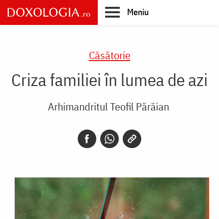
Skip
Meniu
to
main
Main
content
navigation
Căsătorie
Criza familiei în lumea de azi
Arhimandritul Teofil Părăian