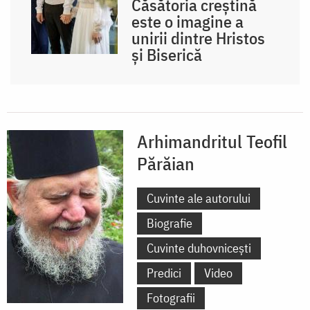
Căsătoria creștină
este o imagine a
unirii dintre Hristos
și Biserică
Arhimandritul Teofil
Părăian
Cuvinte ale autorului
Biografie
Cuvinte duhovnicești
Predici
Video
Fotografii