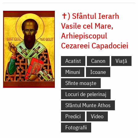
✝) Sfântul Ierarh
Vasile cel Mare,
Arhiepiscopul
Cezareei Capadociei
Acatist
Canon
Viață
Minuni
Icoane
Sfinte moaște
Locuri de pelerinaj
Sfântul Munte Athos
Predici
Video
Fotografii