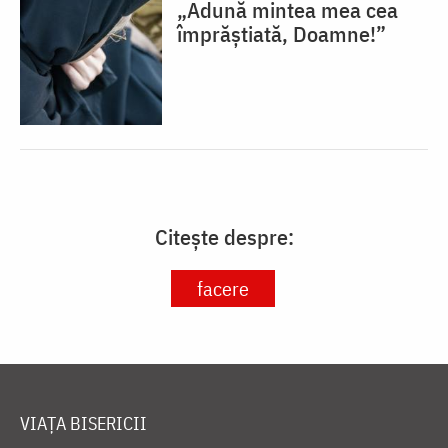
„Adună mintea mea cea
împrăștiată, Doamne!”
Citește despre:
facere
VIAȚA BISERICII