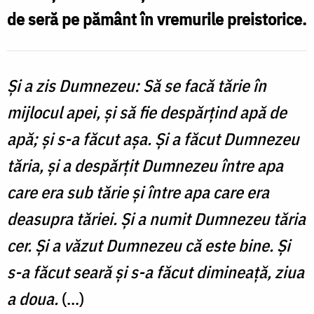
de seră pe pământ în vremurile preistorice.
Și a zis Dumnezeu: Să se facă tărie în
mijlocul apei, şi să fie despărţind apă de
apă; şi s-a făcut aşa. Şi a făcut Dumnezeu
tăria, şi a despărţit Dumnezeu între apa
care era sub tărie şi între apa care era
deasupra tăriei. Şi a numit Dumnezeu tăria
cer. Şi a văzut Dumnezeu că este bine. Şi
s-a făcut seară şi s-a făcut dimineaţă, ziua
a doua.
(...)