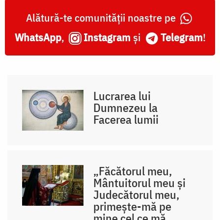
Alătură-te comunității noastre pe
WhatsApp
,
Instagram
și
Telegram
!
Lucrarea lui
Dumnezeu la
Facerea lumii
„Făcătorul meu,
Mântuitorul meu și
Judecătorul meu,
primește-mă pe
mine cel ce mă