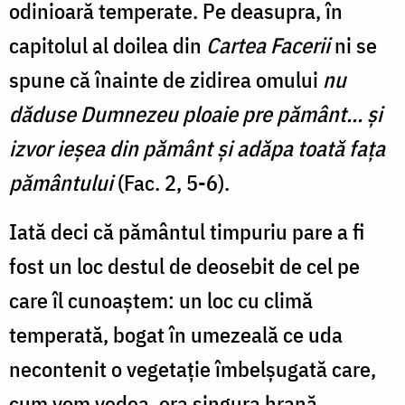
odinioară temperate. Pe deasupra, în
capitolul al doilea din
Cartea Facerii
ni se
spune că înainte de zidirea omului
nu
dăduse Dumnezeu ploaie pre pământ... şi
izvor ieşea din pământ şi adăpa toată faţa
pământului
(Fac. 2, 5-6).
Iată deci că pământul timpuriu pare a fi
fost un loc destul de deosebit de cel pe
care îl cunoaştem: un loc cu climă
temperată, bogat în umezeală ce uda
necontenit o vegetaţie îmbelşugată care,
cum vom vedea, era singura hrană