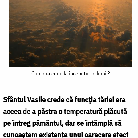
Cum
Cum era cerul la începuturile lumii?
era
cerul
Sfântul Vasile crede că funcţia tăriei era
la
aceea de a păstra o temperatură plăcută
începuturile
pe întreg pământul, dar se întâmplă să
lumii?
cunoaştem existenţa unui oarecare efect