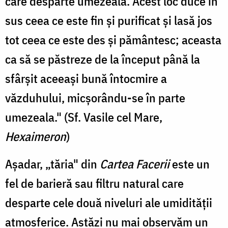
care desparte umezeala. Acest loc duce în
sus ceea ce este fin şi purificat şi lasă jos
tot ceea ce este des şi pământesc; aceasta
ca să se păstreze de la început până la
sfârşit aceeaşi bună întocmire a
văzduhului, micşorându-se în parte
umezeala." (Sf. Vasile cel Mare,
Hexaimeron
)
Aşadar, „tăria" din
Cartea Facerii
este un
fel de barieră sau filtru natural care
desparte cele două niveluri ale umidităţii
atmosferice. Astăzi nu mai observăm un