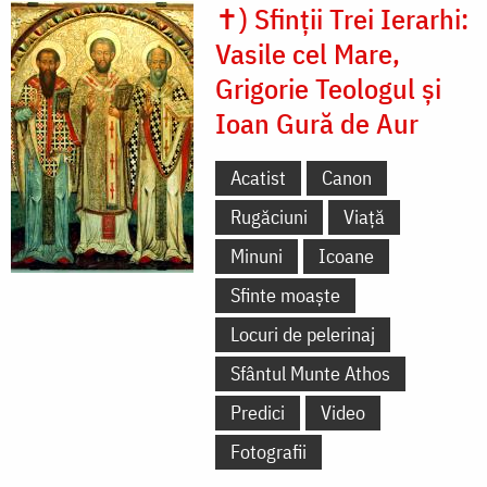
✝) Sfinții Trei Ierarhi:
Vasile cel Mare,
Grigorie Teologul și
Ioan Gură de Aur
Acatist
Canon
Rugăciuni
Viață
Minuni
Icoane
Sfinte moaște
Locuri de pelerinaj
Sfântul Munte Athos
Predici
Video
Fotografii