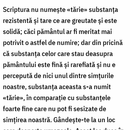
Scriptura nu numeşte «tărie» substanţa
rezistentă şi tare ce are greutate şi este
solidă; căci pământul ar fi meritat mai
potrivit o astfel de numire; dar din pricină
că substanţa celor care stau deasupra
pământului este fină şi rarefiată şi nu e
percepută de nici unul dintre simţurile
noastre, substanţa aceasta s-a numit
«tărie», în comparaţie cu substanţele
foarte fine care nu pot fi sesizate de
simţirea noastră. Gândeşte-te la un loc