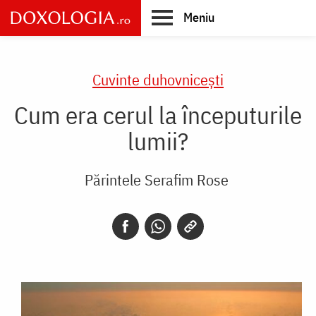
Skip
Meniu
to
main
Main
content
navigation
Cuvinte duhovnicești
Cum era cerul la începuturile
lumii?
Părintele Serafim Rose