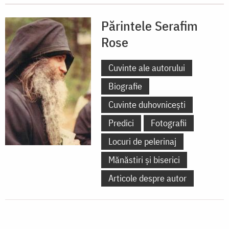
Părintele Serafim
Rose
Cuvinte ale autorului
Biografie
Cuvinte duhovnicești
Predici
Fotografii
Locuri de pelerinaj
Mănăstiri și biserici
Articole despre autor