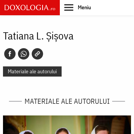
Skip
Meniu
to
main
Main
content
navigation
Tatiana L. Șișova
Materiale ale autorului
MATERIALE ALE AUTORULUI