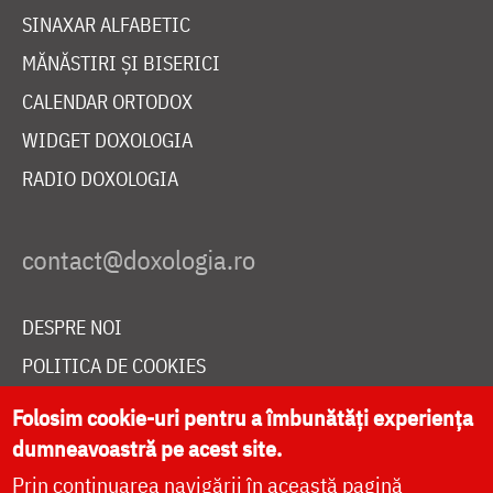
SINAXAR ALFABETIC
MĂNĂSTIRI ȘI BISERICI
CALENDAR ORTODOX
WIDGET DOXOLOGIA
RADIO DOXOLOGIA
DESPRE NOI
POLITICA DE COOKIES
DONEAZĂ ONLINE PENTRU CATEDRALA NAȚIONALĂ
Folosim cookie-uri pentru a îmbunătăți experiența
dumneavoastră pe acest site.
Prin continuarea navigării în această pagină
LIVE