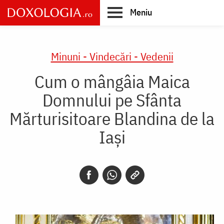
Skip
Meniu
to
main
Main
content
navigation
Minuni - Vindecări - Vedenii
Cum o mângâia Maica
Domnului pe Sfânta
Mărturisitoare Blandina de la
Iași