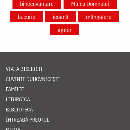
binecuvântare
Maica Domnului
bucurie
icoană
mângâiere
ajutor
VIAȚA BISERICII
CUVINTE DUHOVNICEȘTI
FAMILIE
LITURGICĂ
BIBLIOTECĂ
ÎNTREABĂ PREOTUL
MEDIA