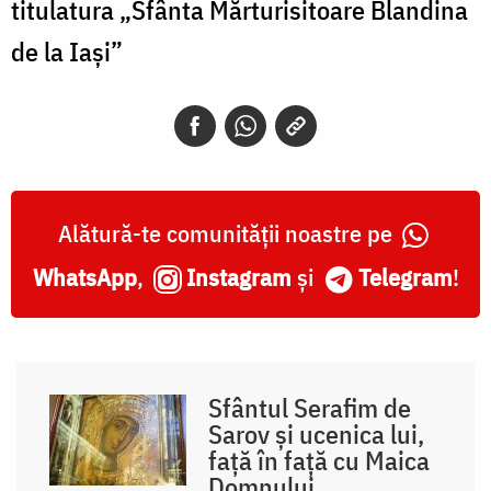
titulatura „Sfânta Mărturisitoare Blandina
de la Iași”
Alătură-te comunității noastre pe
WhatsApp
,
Instagram
și
Telegram
!
Sfântul Serafim de
Sarov și ucenica lui,
față în față cu Maica
Domnului