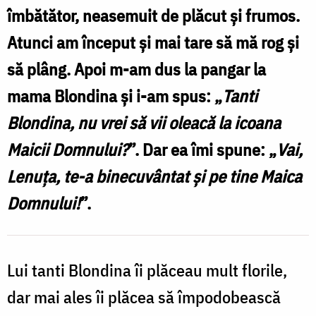
îmbătător, neasemuit de plăcut şi frumos.
Sfânta
Atunci am început şi mai tare să mă rog şi
Mărturisitoare
să plâng. Apoi m-am dus la pangar la
Blandina
de
mama Blondina şi i-am spus: „
Tanti
la
Blondina, nu vrei să vii oleacă la icoana
Iași
Maicii Domnului?
”. Dar ea îmi spune: „
Vai,
/
Lenuţa, te-a binecuvântat şi pe tine Maica
Foto:
Domnului!
”.
Ștefan
Cojocariu
Lui tanti Blondina îi plăceau mult florile,
dar mai ales îi plăcea să împodobească