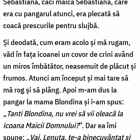
Sebastiana, căci maica Sebastiana, care
era cu pangarul atunci, era plecată să
coacă prescurile pentru slujbă.
Şi deodată, cum eram acolo şi mă rugam,
văd în faţa icoanei un covor de crini având
un miros îmbătător, neasemuit de plăcut şi
frumos. Atunci am început şi mai tare să
mă rog şi să plâng. Apoi m-am dus la
pangar la mama Blondina şi i-am spus:
„
Tanti Blondina, nu vrei să vii oleacă la
icoana Maicii Domnului?
”. Dar ea îmi
spune: „
Vai, Lenuţa, te-a binecuvântat şi