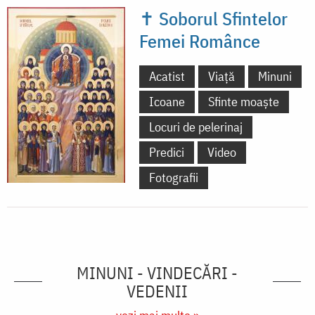
✝ Soborul Sfintelor
Femei Românce
Acatist
Viață
Minuni
Icoane
Sfinte moaște
Locuri de pelerinaj
Predici
Video
Fotografii
MINUNI - VINDECĂRI -
VEDENII