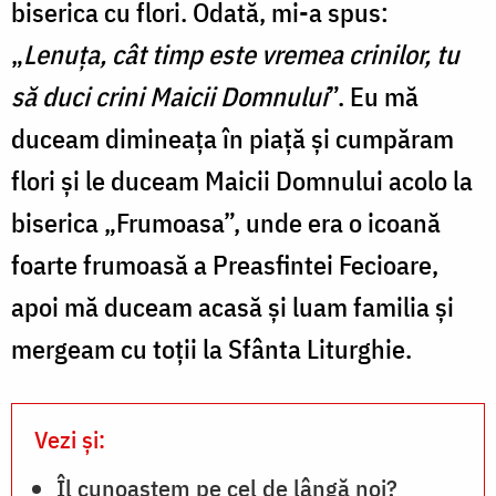
biserica cu flori. Odată, mi-a spus:
„
Lenuţa, cât timp este vremea crinilor, tu
să duci crini Maicii Domnului
”. Eu mă
duceam dimineaţa în piaţă şi cumpăram
flori şi le duceam Maicii Domnului acolo la
biserica „Frumoasa”, unde era o icoană
foarte frumoasă a Preasfintei Fecioare,
apoi mă duceam acasă şi luam familia şi
mergeam cu toţii la Sfânta Liturghie.
Vezi și:
Îl cunoaștem pe cel de lângă noi?