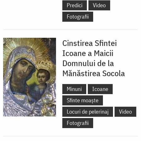
Predici
Video
Fotografii
Cinstirea Sfintei
Icoane a Maicii
Domnului de la
Mănăstirea Socola
Minuni
Icoane
Sfinte moaște
Locuri de pelerinaj
Video
Fotografii