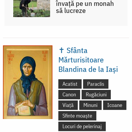
învață pe un monah
să lucreze
✝ Sfânta
Mărturisitoare
Blandina de la Iași
Acatist
Paraclis
Canon
Rugăciuni
Viață
Minuni
Icoane
Sfinte moaște
Locuri de pelerinaj