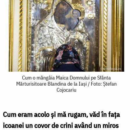
Cum
Cum o mângâia Maica Domnului pe Sfânta
Mărturisitoare Blandina de la Iași / Foto: Ștefan
o
Cojocariu
mângâia
Maica
Cum eram acolo şi mă rugam, văd în faţa
Domnului
icoanei un covor de crini având un miros
pe