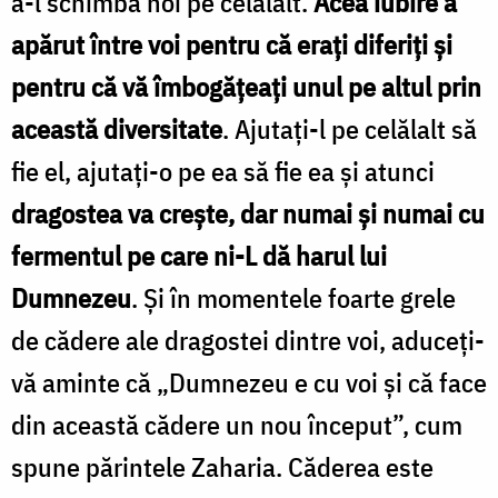
a-l schimba noi pe celălalt.
Acea iubire a
apărut între voi pentru că erați diferiți și
pentru că vă îmbogățeați unul pe altul prin
această diversitate
. Ajutați-l pe celălalt să
fie el, ajutați-o pe ea să fie ea și atunci
dragostea va crește, dar numai și numai cu
fermentul pe care ni-L dă harul lui
Dumnezeu
. Și în momentele foarte grele
de cădere ale dragostei dintre voi, aduceți-
vă aminte că „Dumnezeu e cu voi și că face
din această cădere un nou început”, cum
spune părintele Zaharia. Căderea este