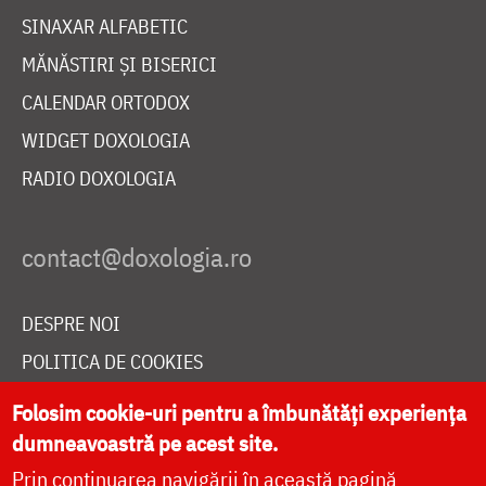
SINAXAR ALFABETIC
MĂNĂSTIRI ȘI BISERICI
CALENDAR ORTODOX
WIDGET DOXOLOGIA
RADIO DOXOLOGIA
DESPRE NOI
POLITICA DE COOKIES
DONEAZĂ ONLINE PENTRU CATEDRALA NAȚIONALĂ
Folosim cookie-uri pentru a îmbunătăți experiența
dumneavoastră pe acest site.
Prin continuarea navigării în această pagină
LIVE