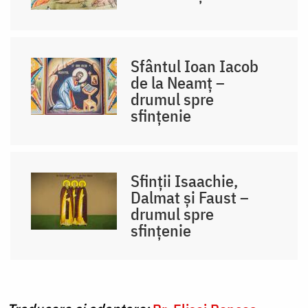
Sfântul Ioan Iacob
de la Neamț –
drumul spre
sfințenie
Sfinții Isaachie,
Dalmat și Faust –
drumul spre
sfințenie