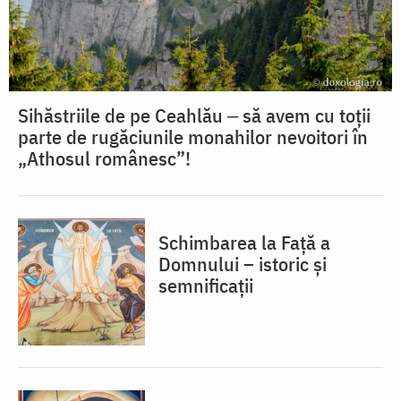
Sihăstriile de pe Ceahlău ‒ să avem cu toții
parte de rugăciunile monahilor nevoitori în
„Athosul românesc”!
Schimbarea la Față a
Domnului – istoric și
semnificații