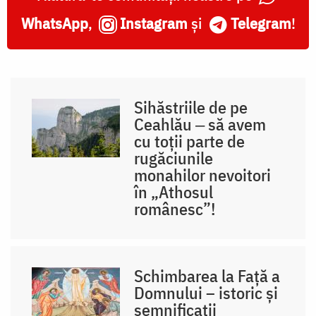
WhatsApp
,
Instagram
și
Telegram
!
Sihăstriile de pe
Ceahlău ‒ să avem
cu toții parte de
rugăciunile
monahilor nevoitori
în „Athosul
românesc”!
Schimbarea la Față a
Domnului – istoric și
semnificații