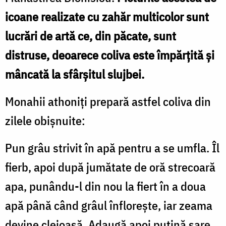
icoane realizate cu zahăr multicolor sunt
lucrări de artă ce, din păcate, sunt
distruse, deoarece coliva este împărțită și
mâncată la sfârșitul slujbei.
Monahii athoniți prepară astfel coliva din
zilele obișnuite:
Pun grâu strivit în apă pentru a se umfla. Îl
fierb, apoi după jumătate de oră strecoară
apa, punându-l din nou la fiert în a doua
apă până când grâul înflorește, iar zeama
devine cleioasă. Adaugă apoi puțină sare.