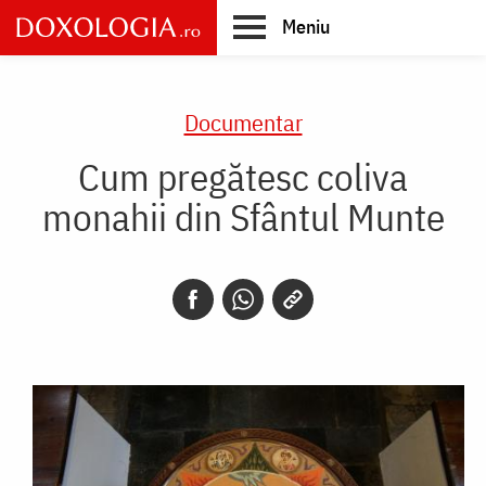
Skip
Meniu
to
main
Main
content
navigation
Documentar
Cum pregătesc coliva
monahii din Sfântul Munte