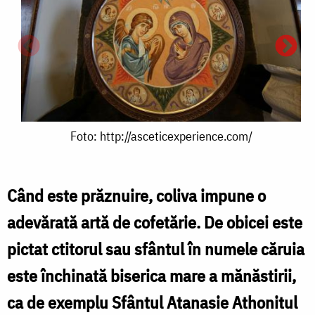
Foto:
Foto: http://asceticexperience.com/
http://asceticexperience.com/
Când este prăznuire, coliva impune o
adevărată artă de cofetărie. De obicei este
F
pictat ctitorul sau sfântul în numele căruia
h
este închinată biserica mare a mănăstirii,
ca de exemplu Sfântul Atanasie Athonitul