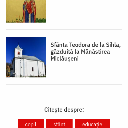
Sfânta Teodora de la Sihla,
găzduită la Mănăstirea
Miclăușeni
Citește despre:
copil
sfânt
educație