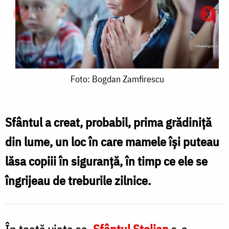
Foto:
Foto: Bogdan Zamfirescu
Bogdan
Zamfirescu
G
Sfântul a creat, probabil, prima grădiniță
S
din lume, un loc în care mamele își puteau
S
lăsa copiii în siguranță, în timp ce ele se
îngrijeau de treburile zilnice.
În toată viața sa,
Sfântul Stelian
s-a