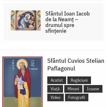
Sfântul Ioan Iacob
de la Neamț –
drumul spre
sfințenie
Sfântul Cuvios Stelian
Paflagonul
Acatist
Rugăciuni
Viață
Minuni
Icoane
Video
Fotografii