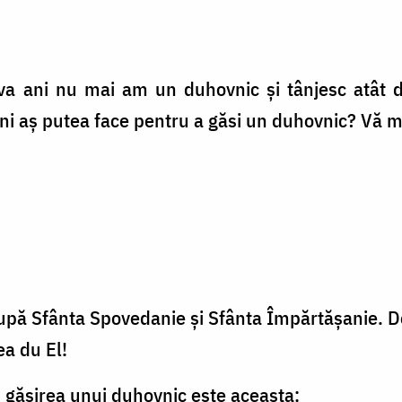
iva ani nu mai am un duhovnic și tânjesc atât 
ni aș putea face pentru a găsi un duhovnic? Vă m
după Sfânta Spovedanie și Sfânta Împărtășanie. D
ea du El!
u găsirea unui duhovnic este aceasta: