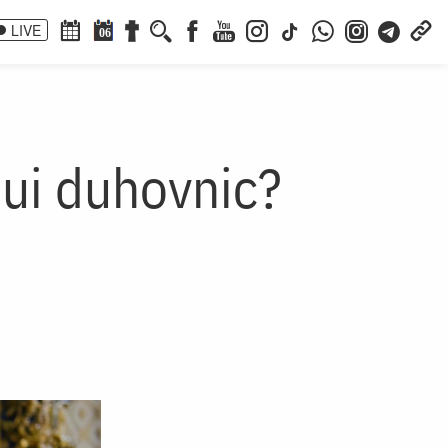
LIVE
06
ui duhovnic?