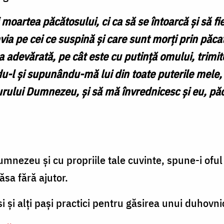
oartea păcătosului, ci ca să se întoarcă și să fie
a pe cei ce suspină și care sunt morți prin păcat 
 adevărată, pe cât este cu putință omului, trimi
u-l și supunându-mă lui din toate puterile mele, c
ingurului Dumnezeu, și să mă învrednicesc și eu, pă
umnezeu și cu propriile tale cuvinte, spune-i oful
sa fără ajutor.
si și alți pași practici pentru găsirea unui duhovnic