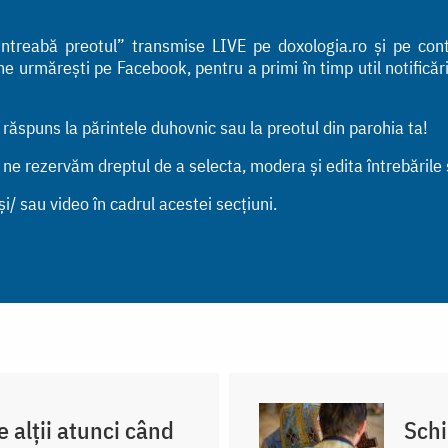
 „Întreabă preotul” transmise LIVE pe doxologia.ro și pe co
urmărești pe Facebook, pentru a primi în timp util notificările
n răspuns la părintele duhovnic sau la preotul din parohia ta!
, ne rezervăm dreptul de a selecta, modera și edita întrebările
i/ sau video în cadrul acestei secțiuni.
e alții atunci când
Sch