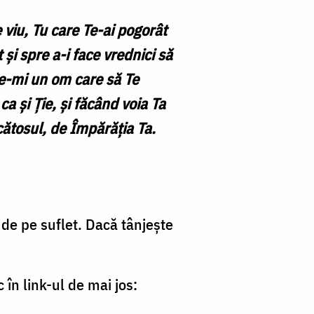
 viu, Tu care Te-ai pogorât
și spre a-i face vrednici să
te-mi un om care să Te
a și Ție, și făcând voia Ta
cătosul, de Împărăția Ta.
 de pe suflet. Dacă tânjește
 în link-ul de mai jos: