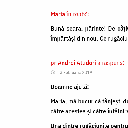
Nechifor
Maria
întreabă:
Bună seara, părinte! De câț
împărtăși din nou. Ce rugăciu
pr Andrei Atudori
a răspuns:
13 Februarie 2019
Doamne ajută!
Maria, mă bucur că tânjești 
către acestea și către întâlnir
Una dintre rugăciunile pentr