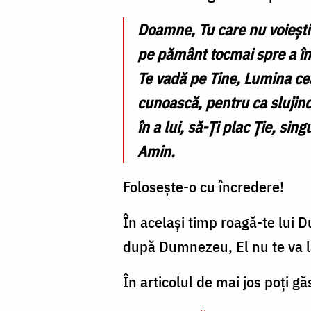
Doamne, Tu care nu voiești m
pe pământ tocmai spre a învi
Te vadă pe Tine, Lumina cea
cunoască, pentru ca slujind
în a lui, să-Ți plac Ție, s
Amin.
Folosește-o cu încredere!
În același timp roagă-te lui D
după Dumnezeu, El nu te va lă
În articolul de mai jos poți gă