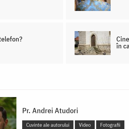
telefon?
Cine
în c
Pr. Andrei Atudori
Cuvinte ale autorului
Video
Fotografii