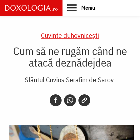
Skip
Meniu
to
main
Main
content
navigation
Cuvinte duhovnicești
Cum să ne rugăm când ne
atacă deznădejdea
Sfântul Cuvios Serafim de Sarov