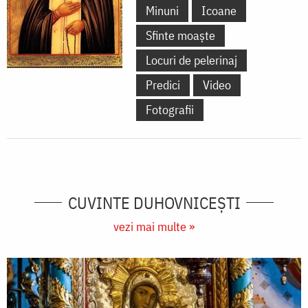
Minuni
Icoane
Sfinte moaște
Locuri de pelerinaj
Predici
Video
Fotografii
CUVINTE DUHOVNICEȘTI
vezi mai multe »