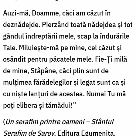
Auzi-mă, Doamme, căci am căzut în
deznădejde. Pierzând toată nădejdea şi tot
gândul îndreptării mele, scap la îndurările
Tale. Miluieşte-mă pe mine, cel căzut şi
osândit pentru păcatele mele. Fie-Ţi milă
de mine, Stâpâne, căci plin sunt de
mulţimea fărădelegilor şi legat sunt ca şi
cu nişte lanţuri de acestea. Numai Tu mă
poţi elibera şi tămădui!”
(
Un serafim printre oameni – Sfântul
Serafim de Sarov
, Editura Egumeniţa,