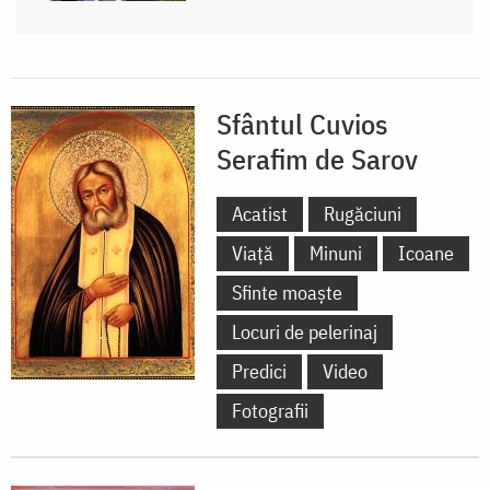
Sfântul Cuvios
Serafim de Sarov
Acatist
Rugăciuni
Viață
Minuni
Icoane
Sfinte moaște
Locuri de pelerinaj
Predici
Video
Fotografii