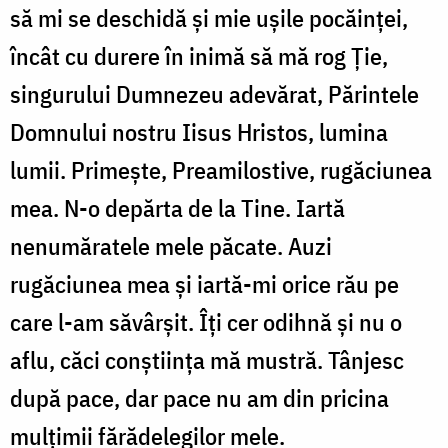
să mi se deschidă şi mie uşile pocăinţei,
încât cu durere în inimă să mă rog Ţie,
singurului Dumnezeu adevărat, Părintele
Domnului nostru Iisus Hristos, lumina
lumii. Primeşte, Preamilostive, rugăciunea
mea. N-o depărta de la Tine. Iartă
nenumăratele mele păcate. Auzi
rugăciunea mea şi iartă-mi orice rău pe
care l-am săvârşit. Îţi cer odihnă şi nu o
aflu, căci conştiinţa mă mustră. Tânjesc
după pace, dar pace nu am din pricina
mulţimii fărădelegilor mele.