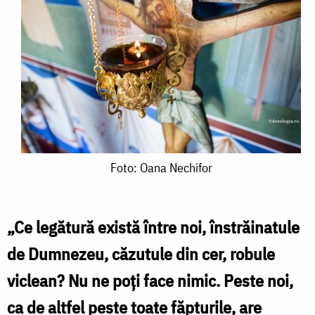
Foto:
Foto: Oana Nechifor
Oana
Nechifor
„Ce legătură există între noi, înstrăinatule
de Dumnezeu, căzutule din cer, robule
viclean? Nu ne poţi face nimic. Peste noi,
ca de altfel peste toate făpturile, are