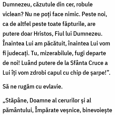
Dumnezeu, căzutule din cer, robule
viclean? Nu ne poţi face nimic. Peste noi,
ca de altfel peste toate făpturile, are
putere doar Hristos, Fiul lui Dumnezeu.
Înaintea Lui am păcătuit, înaintea Lui vom
fi judecaţi. Tu, mizerabilule, fugi departe
de noi! Luând putere de la Sfânta Cruce a
Lui îţi vom zdrobi capul cu chip de şarpe!”.
Să ne rugăm cu evlavie.
„Stăpâne, Doamne al cerurilor şi al
pământului, Împărate veşnice, binevoieşte