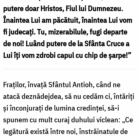
putere doar Hristos, Fiul lui Dumnezeu.
Înaintea Lui am păcătuit, înaintea Lui vom
fi judecaţi. Tu, mizerabilule, fugi departe
de noi! Luând putere de la Sfânta Cruce a
Lui îţi vom zdrobi capul cu chip de şarpe!”
Fraţilor, învaţă Sfântul Antioh, când ne
atacă deznădejdea, să nu cedăm ci, întăriţi
şi înconjuraţi de lumina credinţei, să-i
spunem cu mult curaj duhului viclean: „Ce
legătură există între noi, înstrăinatule de