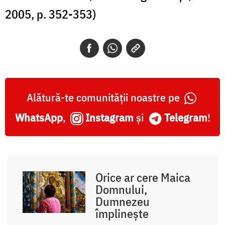
2005, p. 352-353)
Alătură-te comunității noastre pe
WhatsApp
,
Instagram
și
Telegram
!
Orice ar cere Maica
Domnului,
Dumnezeu
împlinește