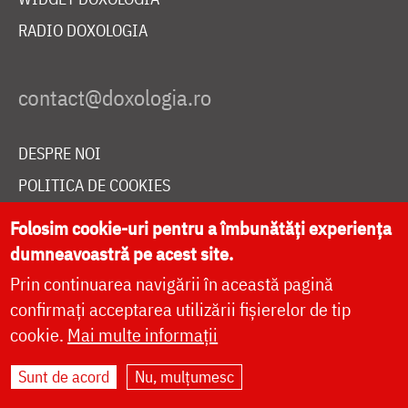
RADIO DOXOLOGIA
DESPRE NOI
POLITICA DE COOKIES
DONEAZĂ ONLINE PENTRU CATEDRALA NAȚIONALĂ
Folosim cookie-uri pentru a îmbunătăți experiența
dumneavoastră pe acest site.
Prin continuarea navigării în această pagină
LIVE
confirmați acceptarea utilizării fișierelor de tip
cookie.
Mai multe informații
Site dezvoltat de
DOXOLOGIA MEDIA
,
Sunt de acord
Nu, mulțumesc
Arhiepiscopia Iașilor | ©
doxologia.ro