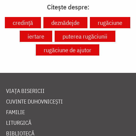
Citește despre:
credință
deznădejde
rugăciune
iertare
puterea rugăciunii
rugăciune de ajutor
VIAȚA BISERICII
CUVINTE DUHOVNICEȘTI
FAMILIE
LITURGICĂ
BIBLIOTECĂ