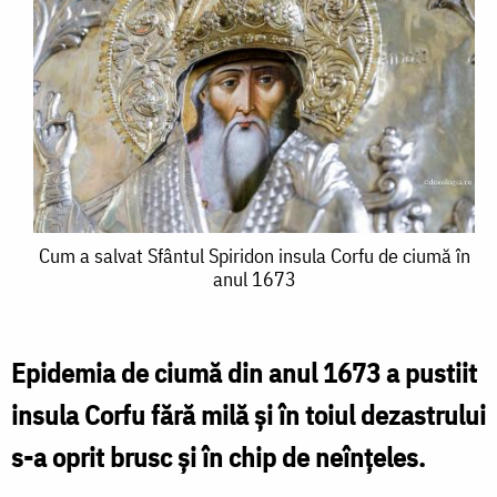
Cum
Cum a salvat Sfântul Spiridon insula Corfu de ciumă în
anul 1673
a
salvat
Sfântul
Epidemia de ciumă din anul 1673 a pustiit
Spiridon
insula Corfu fără milă și în toiul dezastrului
insula
s-a oprit brusc și în chip de neînțeles.
Corfu