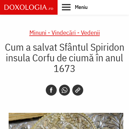
Skip
Meniu
to
main
Main
content
navigation
Minuni - Vindecări - Vedenii
Cum a salvat Sfântul Spiridon
insula Corfu de ciumă în anul
1673