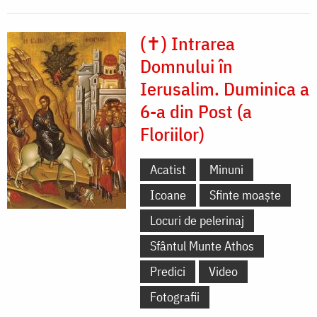
(✝) Intrarea
Domnului în
Ierusalim. Duminica a
6-a din Post (a
Floriilor)
Acatist
Minuni
Icoane
Sfinte moaște
Locuri de pelerinaj
Sfântul Munte Athos
Predici
Video
Fotografii