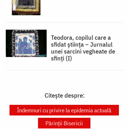
Teodora, copilul care a
sfidat știința – Jurnalul
unei sarcini vegheate de
sfinți (I)
Citește despre:
Îndemnuri cu privire la epidemia actuală
Părinții Bisericii