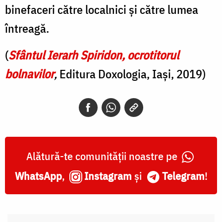
binefaceri către localnici și către lumea
întreagă.
(
Sfântul Ierarh Spiridon, ocrotitorul
bolnavilor
,
Editura Doxologia, Iași, 2019)
Alătură-te comunității noastre pe
WhatsApp
,
Instagram
și
Telegram
!