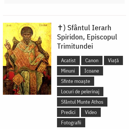
✝) Sfântul Ierarh
Spiridon, Episcopul
Trimitundei
Acatist
Canon
Viață
Minuni
Icoane
Sfinte moaște
Locuri de pelerinaj
Sfântul Munte Athos
Predici
Video
Fotografii