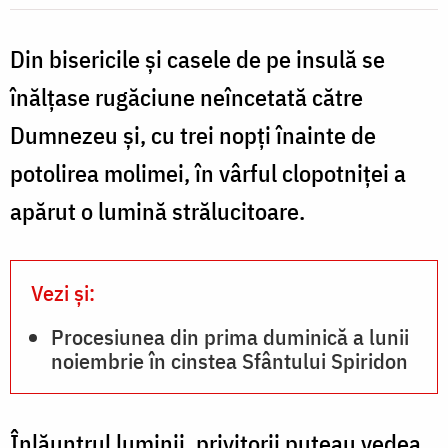
de
Din bisericile și casele de pe insulă se
ciumă
în
înălțase rugăciune neîncetată către
anul
Dumnezeu și, cu trei nopți înainte de
1673
potolirea molimei, în vârful clopotniței a
apărut o lumină strălucitoare.
Vezi și:
Procesiunea din prima duminică a lunii
noiembrie în cinstea Sfântului Spiridon
Înlăuntrul luminii, privitorii puteau vedea