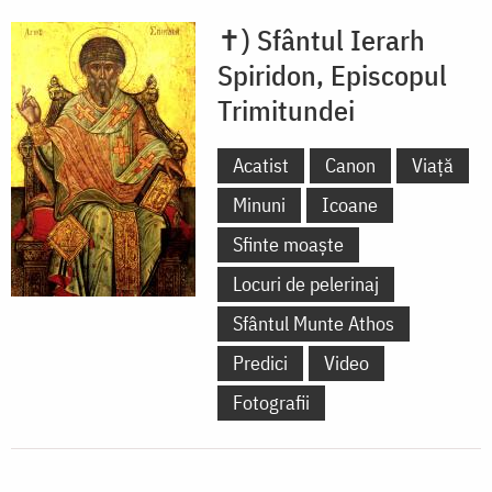
✝) Sfântul Ierarh
Spiridon, Episcopul
Trimitundei
Acatist
Canon
Viață
Minuni
Icoane
Sfinte moaște
Locuri de pelerinaj
Sfântul Munte Athos
Predici
Video
Fotografii