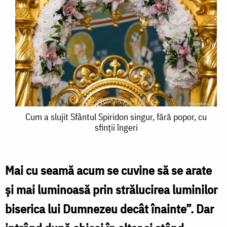
Cum
Cum a slujit Sfântul Spiridon singur, fără popor, cu
sfinții îngeri
a
slujit
Sfântul
Mai cu seamă acum se cuvine să se arate
Spiridon
și mai luminoasă prin strălucirea luminilor
singur,
biserica lui Dumnezeu decât înainte”. Dar
fără