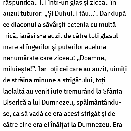
răspundeau lui într-un glas și ziceau în
auzul tuturor: „Și Duhului tău...”. Dar după
ce diaconul a săvârșit ectenia cu multă
frică, iarăși s-a auzit de către toți glasul
mare al îngerilor și puterilor acelora
nenumărate care ziceau: „Doamne,
miluiește!”. Iar toți cei care au auzit, uimiți
de străina minune a strigătului, toți
laolaltă au venit iute tremurând la Sfânta
Biserică a lui Dumnezeu, spăimântându-
se, ca să vadă ce era acest strigăt și de
către cine era el înălțat la Dumnezeu. Era