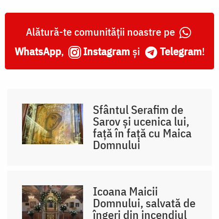
Alătură-te comunității noastre pe
WhatsApp
,
Instagram
și
Telegram
!
Sfântul Serafim de
Sarov și ucenica lui,
față în față cu Maica
Domnului
Icoana Maicii
Domnului, salvată de
îngeri din incendiul