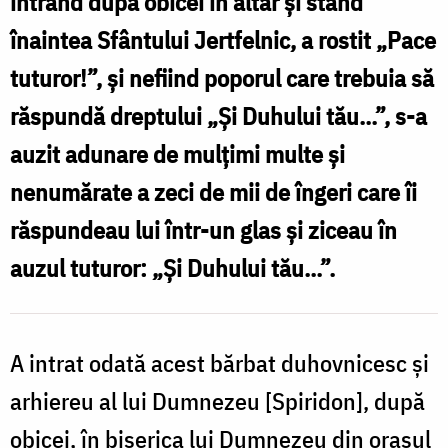
intrând după obicei în altar și stând
popor,
înaintea Sfântului Jertfelnic, a rostit „Pace
cu
tuturor!”, și nefiind poporul care trebuia să
sfinții
răspundă dreptului „Și Duhului tău...”, s-a
îngeri
auzit adunare de mulțimi multe și
nenumărate a zeci de mii de îngeri care îi
răspundeau lui într-un glas și ziceau în
auzul tuturor: „Și Duhului tău...”.
A intrat odată acest bărbat duhovnicesc și
arhiereu al lui Dumnezeu [Spiridon], după
obicei, în biserica lui Dumnezeu din orașul