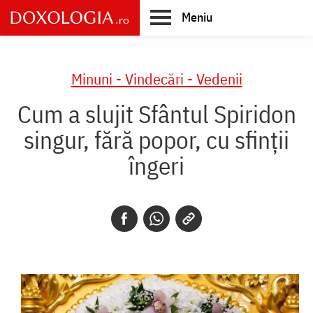
Skip
Meniu
to
main
Main
content
navigation
Minuni - Vindecări - Vedenii
Cum a slujit Sfântul Spiridon
singur, fără popor, cu sfinții
îngeri