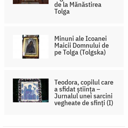
de la Mănăstirea
Tolga
Minuni ale Icoanei
Maicii Domnului de
pe Tolga (Tolgska)
Teodora, copilul care
a sfidat știința –
Jurnalul unei sarcini
vegheate de sfinți (I)