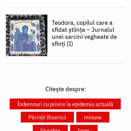
Teodora, copilul care a
sfidat știința – Jurnalul
unei sarcini vegheate de
sfinți (I)
Citește despre:
Îndemnuri cu privire la epidemia actuală
Părinții Bisericii
minune
liturghie
înger