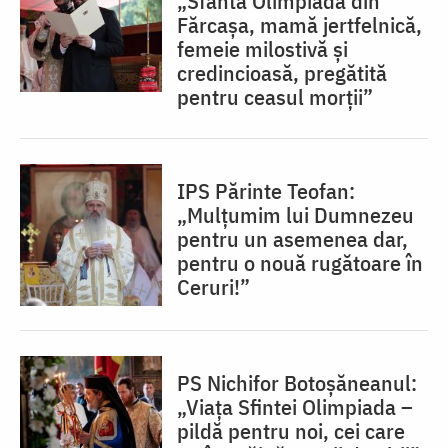
„Sfânta Olimpiada din
Fărcașa, mamă jertfelnică,
femeie milostivă și
credincioasă, pregătită
pentru ceasul morții”
IPS Părinte Teofan:
„Mulțumim lui Dumnezeu
pentru un asemenea dar,
pentru o nouă rugătoare în
Ceruri!”
PS Nichifor Botoșăneanul:
„Viața Sfintei Olimpiada –
pildă pentru noi, cei care