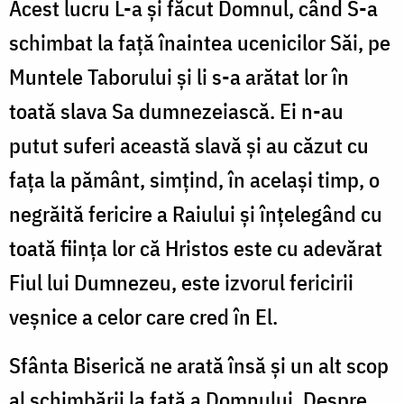
Acest lucru L-a şi făcut Domnul, când S-a
schimbat la faţă înaintea ucenicilor Săi, pe
Muntele Taborului şi li s-a arătat lor în
toată slava Sa dumnezeiască. Ei n-au
putut suferi această slavă şi au căzut cu
faţa la pământ, simţind, în acelaşi timp, o
negrăită fericire a Raiului şi înţelegând cu
toată fiinţa lor că Hristos este cu adevărat
Fiul lui Dumnezeu, este izvorul fericirii
veşnice a celor care cred în El.
Sfânta Biserică ne arată însă şi un alt scop
al schimbării la faţă a Domnului. Despre