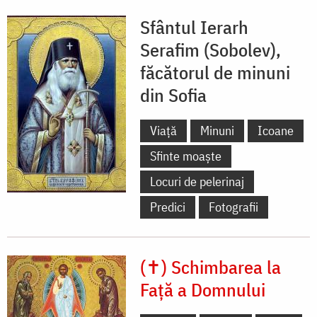
Sfântul Ierarh
Serafim (Sobolev),
făcătorul de minuni
din Sofia
Viață
Minuni
Icoane
Sfinte moaște
Locuri de pelerinaj
Predici
Fotografii
(✝) Schimbarea la
Față a Domnului