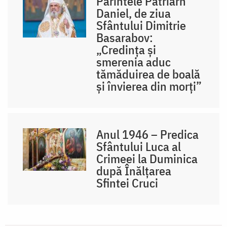
Părintele Patriarh
Daniel, de ziua
Sfântului Dimitrie
Basarabov:
„Credința și
smerenia aduc
tămăduirea de boală
și învierea din morți”
Anul 1946 – Predica
Sfântului Luca al
Crimeei la Duminica
după Înălțarea
Sfintei Cruci