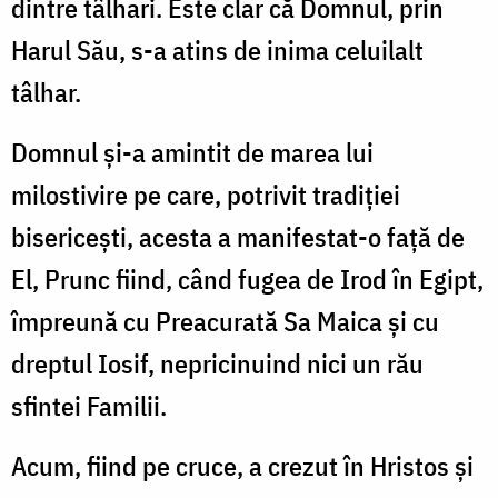
dintre tâlhari. Este clar că Domnul, prin
Harul Său, s-a atins de inima celuilalt
tâlhar.
Domnul şi-a amintit de marea lui
milostivire pe care, potrivit tradiţiei
bisericeşti, acesta a manifestat-o faţă de
El, Prunc fiind, când fugea de Irod în Egipt,
împreună cu Preacurată Sa Maica şi cu
dreptul Iosif, nepricinuind nici un rău
sfintei Familii.
Acum, fiind pe cruce, a crezut în Hristos şi