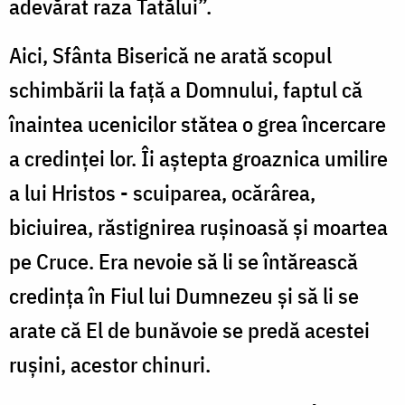
adevărat raza Tatălui”.
Aici, Sfânta Biserică ne arată scopul
schimbării la faţă a Domnului, faptul că
înaintea ucenicilor stătea o grea încercare
a credinţei lor. Îi aştepta groaznica umilire
a lui Hristos - scuiparea, ocărârea,
biciuirea, răstignirea ruşinoasă şi moartea
pe Cruce. Era nevoie să li se întărească
credinţa în Fiul lui Dumnezeu şi să li se
arate că El de bunăvoie se predă acestei
ruşini, acestor chinuri.