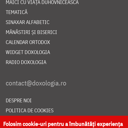
MAICI CU VIAȚĂ DUHOVNICEASCĂ
TEMATICĂ
SINAXAR ALFABETIC
MĂNĂSTIRI ȘI BISERICI
CALENDAR ORTODOX
WIDGET DOXOLOGIA
RADIO DOXOLOGIA
DESPRE NOI
POLITICA DE COOKIES
DONEAZĂ ONLINE PENTRU CATEDRALA NAȚIONALĂ
Folosim cookie-uri pentru a îmbunătăți experiența