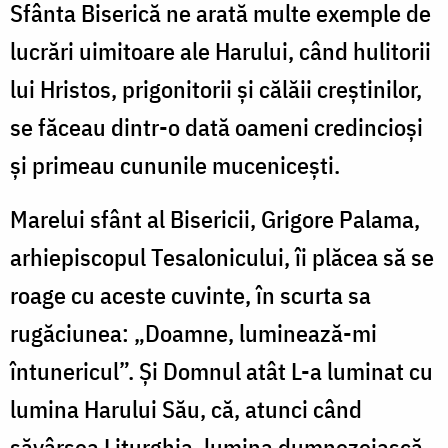
Sfânta Biserică ne arată multe exemple de
lucrări uimitoare ale Harului, când hulitorii
lui Hristos, prigonitorii şi călăii creştinilor,
se făceau dintr-o dată oameni credincioşi
şi primeau cununile muceniceşti.
Marelui sfânt al Bisericii, Grigore Palama,
arhiepiscopul Tesalonicului, îi plăcea să se
roage cu aceste cuvinte, în scurta sa
rugăciunea: „Doamne, luminează-mi
întunericul”. Şi Domnul atât L-a luminat cu
lumina Harului Său, că, atunci când
săvârşea Liturghia, lumina dumnezeiască