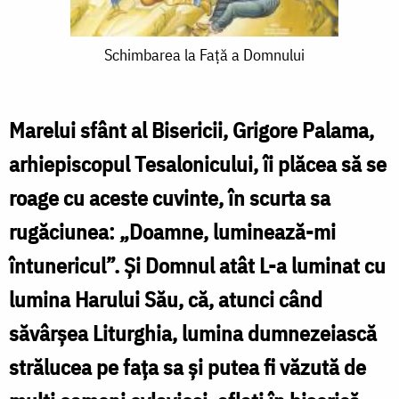
Schimbarea
Schimbarea la Faţă a Domnului
la
Faţă
Marelui sfânt al Bisericii, Grigore Palama,
a
arhiepiscopul Tesalonicului, îi plăcea să se
Domnului
roage cu aceste cuvinte, în scurta sa
rugăciunea: „Doamne, luminează-mi
întunericul”. Şi Domnul atât L-a luminat cu
lumina Harului Său, că, atunci când
săvârşea Liturghia, lumina dumnezeiască
strălucea pe faţa sa şi putea fi văzută de