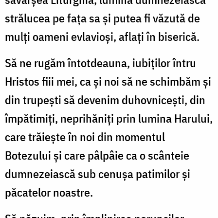
strălucea pe faţa sa şi putea fi văzută de
mulţi oameni evlavioşi, aflaţi în biserică.
Să ne rugăm întotdeauna, iubiţilor întru
Hristos fiii mei, ca şi noi să ne schimbăm şi
din trupeşti să devenim duhovniceşti, din
împătimiţi, neprihăniţi prin lumina Harului,
care trăieşte în noi din momentul
Botezului şi care pâlpâie ca o scânteie
dumnezeiască sub cenuşa patimilor şi
păcatelor noastre.