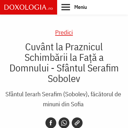
Skip
Meniu
to
main
Main
content
navigation
Predici
Cuvânt la Praznicul
Schimbării la Faţă a
Domnului - Sfântul Serafim
Sobolev
Sfântul Ierarh Serafim (Sobolev), făcătorul de
minuni din Sofia