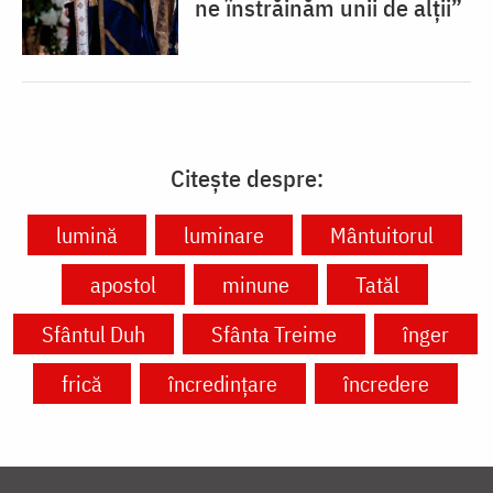
ne înstrăinăm unii de alții”
Citește despre:
lumină
luminare
Mântuitorul
apostol
minune
Tatăl
Sfântul Duh
Sfânta Treime
înger
frică
încredințare
încredere