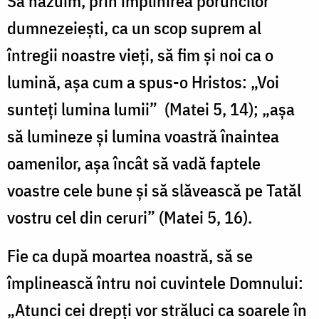
Să năzuim, prin împlinirea poruncilor
dumnezeieşti, ca un scop suprem al
întregii noastre vieţi, să fim şi noi ca o
lumină, aşa cum a spus-o Hristos: „Voi
sunteţi lumina lumii” (Matei 5, 14); „aşa
să lumineze şi lumina voastră înaintea
oamenilor, aşa încât să vadă faptele
voastre cele bune şi să slăvească pe Tatăl
vostru cel din ceruri” (Matei 5, 16).
Fie ca după moartea noastră, să se
împlinească întru noi cuvintele Domnului:
„Atunci cei drepţi vor străluci ca soarele în