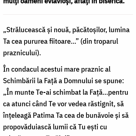
mulţi oameni evlavioşi, aflaţi în biserică.
„Strălucească şi nouă, păcătoşilor, lumina
Ta cea pururea fiitoare...” (din troparul
praznicului).
În condacul acestui mare praznic al
Schimbării la Faţă a Domnului se spune:
„În munte Te-ai schimbat la Faţă...pentru
ca atunci când Te vor vedea răstignit, să
înţeleagă Patima Ta cea de bunăvoie şi să
propovăduiască lumii că Tu eşti cu