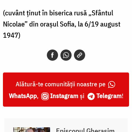
(cuvânt ţinut în biserica rusă „Sfântul
Nicolae” din oraşul Sofia, la 6/19 august
1947)
Alătură-te comunității noastre pe
WhatsApp
,
Instagram
și
Telegram
!
Episcopul Gherasim