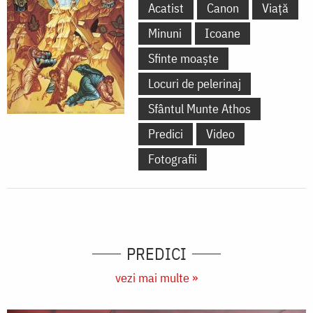
Acatist
Canon
Viață
Minuni
Icoane
Sfinte moaște
Locuri de pelerinaj
Sfântul Munte Athos
Predici
Video
Fotografii
PREDICI
vezi mai multe »