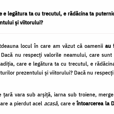
e e legătura ta cu trecutul, e rădăcina ta putern
ntului şi viitorului?
tdeauna locul în care am văzut că oamenii
au f
 Dacă nu respecţi valorile neamului, care sunt 
adiţia, care e legătura ta cu trecutul, e rădăci
oviturilor prezentului şi viitorului? Dacă nu resp
ţară vara sub arşiţă, iarna sub troiene, merge 
care a pierdut acel
acasă
, care e
întoarcerea la