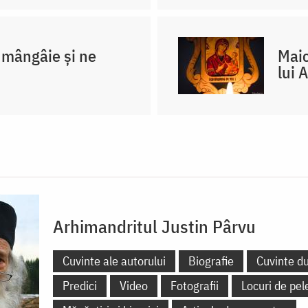
mângâie și ne
Maic
lui 
Arhimandritul Justin Pârvu
Cuvinte ale autorului
Biografie
Cuvinte d
Predici
Video
Fotografii
Locuri de pel