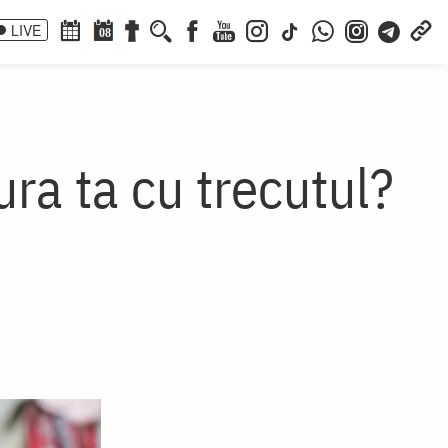
LIVE
08
ura ta cu trecutul?