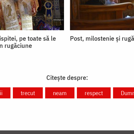
ispitei, pe toate să le
Post, milostenie și rug
in rugăciune
Citește despre:
ii
trecut
neam
respect
Dumn