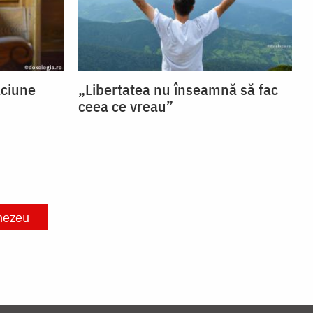
ăciune
„Libertatea nu înseamnă să fac
ceea ce vreau”
ezeu