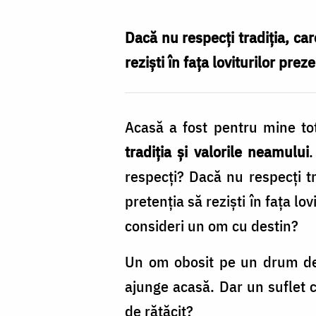
Bulgariu
Dacă nu respecţi tradiţia, car
rezişti în faţa loviturilor preze
Acasă a fost pentru mine to
tradiţia şi valorile neamului
.
respecți? Dacă nu respecţi tr
pretenţia să rezişti în faţa l
consideri un om cu destin?
Un om obosit pe un drum de 
ajunge acasă. Dar un suflet 
de rătăcit?