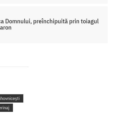
a Domnului, preînchipuită prin toiagul
Aaron
uhovnicești
erinaj