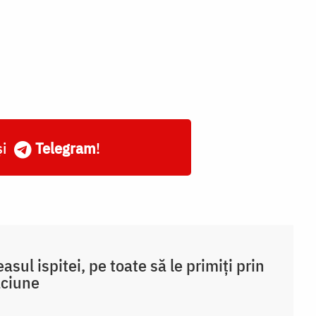
și
Telegram
!
easul ispitei, pe toate să le primiți prin
ăciune