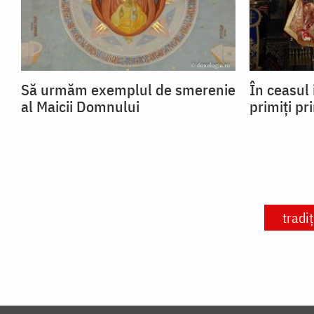
Să urmăm exemplul de smerenie
În ceasul 
al Maicii Domnului
primiți pr
tradiț