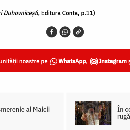
ri Duhovniceșt
i, Editura Conta, p.11)
nității noastre pe
WhatsApp
,
Instagram
merenie al Maicii
În c
rug