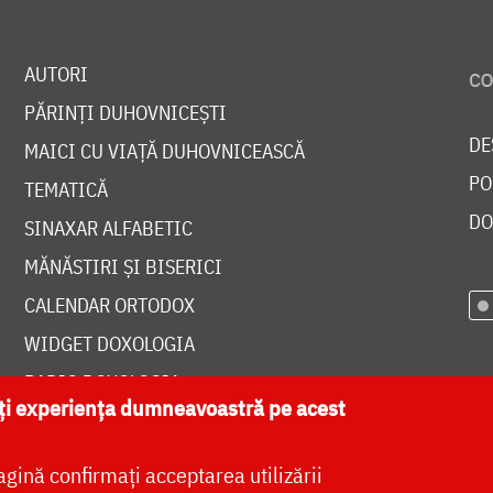
AUTORI
PĂRINȚI DUHOVNICEȘTI
DE
MAICI CU VIAȚĂ DUHOVNICEASCĂ
PO
TEMATICĂ
DO
SINAXAR ALFABETIC
MĂNĂSTIRI ȘI BISERICI
CALENDAR ORTODOX
WIDGET DOXOLOGIA
RADIO DOXOLOGIA
ăți experiența dumneavoastră pe acest
agină confirmați acceptarea utilizării