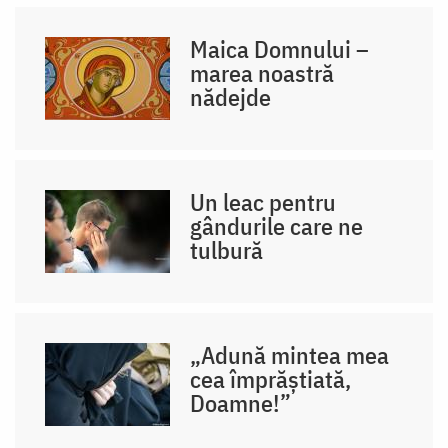
Maica Domnului –
marea noastră
nădejde
Un leac pentru
gândurile care ne
tulbură
„Adună mintea mea
cea împrăștiată,
Doamne!”