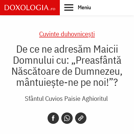
Skip
Meniu
to
main
Main
content
navigation
Cuvinte duhovnicești
De ce ne adresăm Maicii
Domnului cu: „Preasfântă
Născătoare de Dumnezeu,
mântuiește-ne pe noi!”?
Sfântul Cuvios Paisie Aghioritul