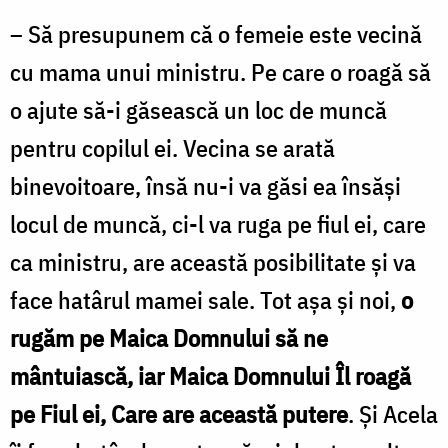
Oana
– Să presupunem că o femeie este vecină
Nechifor
cu mama unui ministru. Pe care o roagă să
o ajute să-i găsească un loc de muncă
pentru copilul ei. Vecina se arată
binevoitoare, însă nu-i va găsi ea însăși
locul de muncă, ci-l va ruga pe fiul ei, care
ca ministru, are această posibilitate și va
face hatârul mamei sale. Tot așa și noi,
o
rugăm pe Maica Domnului să ne
mântuiască, iar Maica Domnului Îl roagă
pe Fiul ei, Care are această putere
. Și Acela