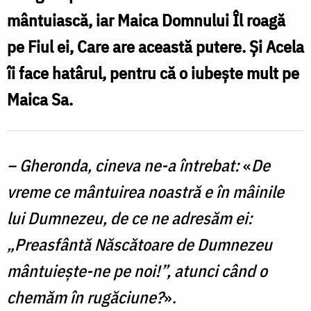
Maicii
mântuiască, iar Maica Domnului Îl roagă
Domnului
pe Fiul ei, Care are această putere. Și Acela
cu:
îi face hatârul, pentru că o iubește mult pe
„Preasfântă
Maica Sa.
Născătoare
de
Dumnezeu,
– Gheronda, cineva ne-a întrebat:
«
De
mântuiește-
vreme ce mântuirea noastră e în mâinile
ne
lui Dumnezeu, de ce ne adresăm ei:
pe
„Preasfântă Născătoare de Dumnezeu
noi!”?
/
mântuiește-ne pe noi!”, atunci când o
Foto:
chemăm în rugăciune?
».