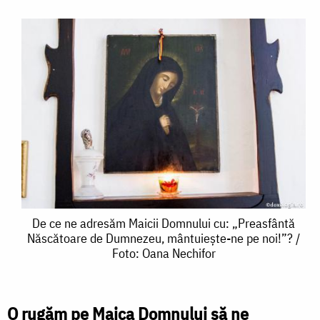
De
De ce ne adresăm Maicii Domnului cu: „Preasfântă
Născătoare de Dumnezeu, mântuiește-ne pe noi!”? /
ce
Foto: Oana Nechifor
ne
adresăm
O rugăm pe Maica Domnului să ne