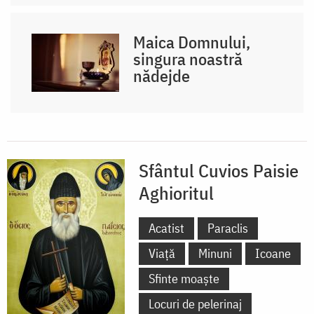
Maica Domnului,
singura noastră
nădejde
Sfântul Cuvios Paisie
Aghioritul
Acatist
Paraclis
Viață
Minuni
Icoane
Sfinte moaște
Locuri de pelerinaj