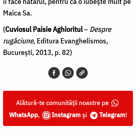
îi face hatârul, pentru că o iubește mult pe
Maica Sa.
(
Cuviosul
Paisie Aghioritul
–
Despre
rugăciune
, Editura Evanghelismos,
București, 2013, p. 82)
Alătură-te comunității noastre pe
WhatsApp
,
Instagram
și
Telegram
!