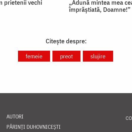
 prietenii vechi
„Adună mintea mea ce
împrăștiată, Doamne!”
Citește despre:
femeie
preot
slujire
AUTORI
PĂRINȚI DUHOVNICEȘTI