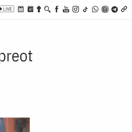
LIVE
07
preot