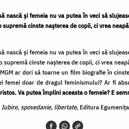
ă nască şi femeia nu va putea în veci să slujească
 supremă cinste naşterea de copii, ci vrea neapă
ă nască şi femeia nu va putea în veci să slujească
 supremă cinste naşterea de copii, ci vrea neap
GM ar dori să toarne un film biografie în cinst
ei femei doar de dragul feminismului? Ar fi abs
i Hristos. Va putea împlini aceasta o femeie? E sem
,
Iubire, spovedanie, libertate
, Editura Egumeniţa