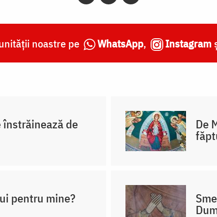
nității noastre pe
WhatsApp
,
Instagram
e înstrăinează de
De M
făpt
ui pentru mine?
Smer
Dum