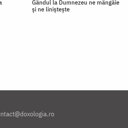
a
Gândul la Dumnezeu ne mângâie
și ne liniștește