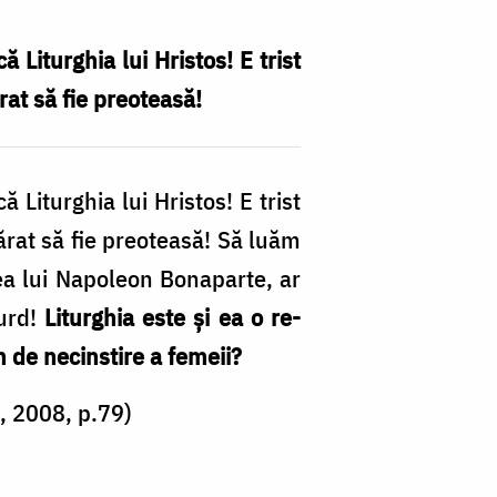
 Liturghia lui Hristos! E trist
rat să fie preoteasă!
 Liturghia lui Hristos! E trist
ărat să fie preoteasă! Să luăm
ea lui Napoleon Bonaparte, ar
urd!
Liturghia este şi ea o re-
n de necinstire a femeii?
, 2008, p.79)