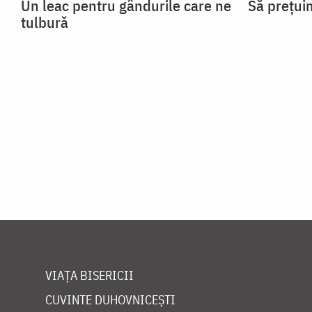
Un leac pentru gândurile care ne
Să prețuim
tulbură
VIAȚA BISERICII
CUVINTE DUHOVNICEȘTI