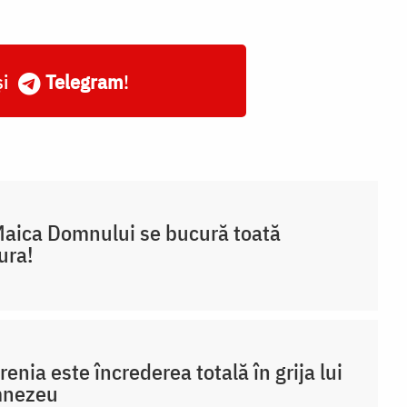
și
Telegram
!
aica Domnului se bucură toată
ura!
enia este încrederea totală în grija lui
nezeu