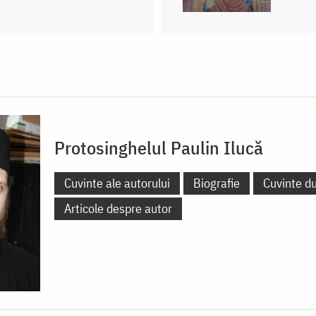
Protosinghelul Paulin Ilucă
Cuvinte ale autorului
Biografie
Cuvinte d
Articole despre autor