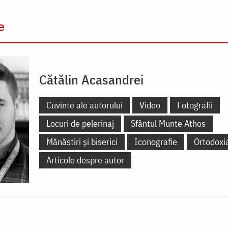
e
Cătălin Acasandrei
Cuvinte ale autorului
Video
Fotografii
Locuri de pelerinaj
Sfântul Munte Athos
Mănăstiri și biserici
Iconografie
Ortodoxi
Articole despre autor