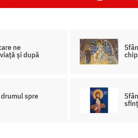
 care ne
Sfân
viață și după
chip
‒ drumul spre
Sfân
sfin