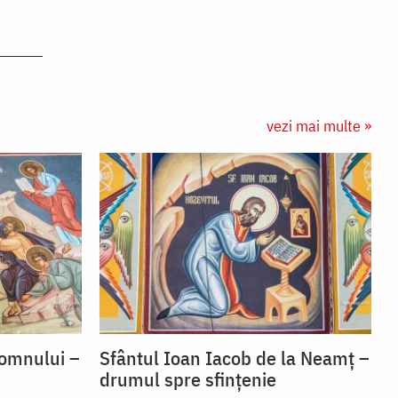
vezi mai multe »
Domnului –
Sfântul Ioan Iacob de la Neamț –
drumul spre sfințenie