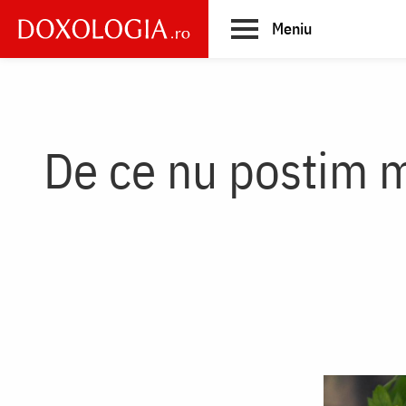
Skip
Meniu
to
main
Main
content
navigation
De ce nu postim m