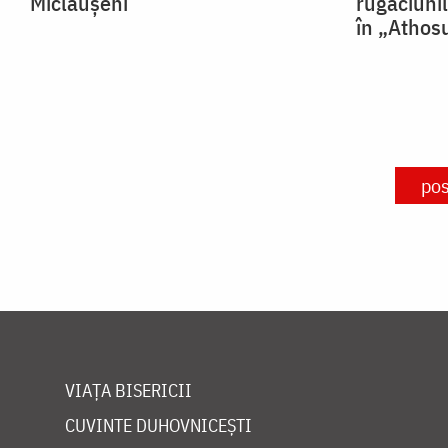
Miclăușeni
rugăciuni
în „Athos
pos
VIAȚA BISERICII
CUVINTE DUHOVNICEȘTI