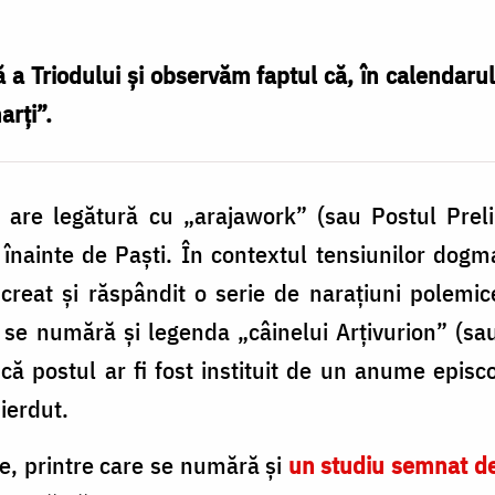
 Triodului și observăm faptul că, în calendarul 
arţi”.
 are legătură cu „arajawork” (sau Postul Prelim
ainte de Paști. În contextul tensiunilor dogmat
u creat și răspândit o serie de narațiuni polemic
se numără și legenda „câinelui Arțivurion” (sa
că postul ar fi fost instituit de un anume epis
ierdut.
e, printre care se numără și
un studiu semnat de