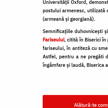
Universității Oxford, demons
postului armenesc, utilizată 
(armeană și georgiană).
Semnificațiile duhovnicești 
Fariseului
, citită în Biserici 
fariseului, în antiteză cu sm
Astfel, pentru a ne pregăti 
îngâmfare şi laudă, Biserica a
Alătură-te comu