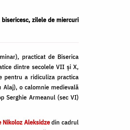
bisericesc, zilele de miercuri
inar), practicat de Biserica
ice dintre secolele VII și X,
e pentru a ridiculiza practica
u Alaj), o calomnie medievală
cop Serghie Armeanul (sec VI)
 Nikoloz Aleksidze
din cadrul