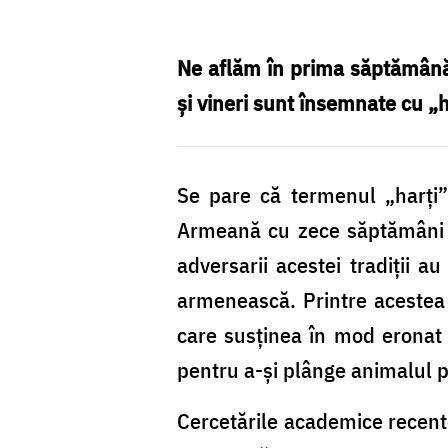
Agache
Ne aflăm în prima săptămână a
şi vineri sunt însemnate cu „h
Se pare că termenul „harți”
Armeană cu zece săptămâni în
adversarii acestei tradiții a
armenească. Printre acestea 
care susținea în mod eronat 
pentru a-și plânge animalul p
Cercetările academice recent