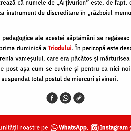
trează că numele de „Arțivurion” este, de fapt, 
ca instrument de discreditare în „războiul memor
și pedagogice ale acestei săptămâni se regăsesc
în prima duminică a
Triodului
. În pericopă este des
erenia vameșului, care era păcătos și mărturisea
de post așa cum se cuvine și pentru ca nici noi
 suspendat total postul de miercuri și vineri.
nității noastre pe
WhatsApp
,
Instagram