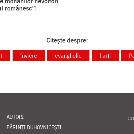
le monahilor nevoitori
ul românesc”!
Citește despre:
t
înviere
evanghelie
harți
Pa
AUTORI
PĂRINȚI DUHOVNICEȘTI