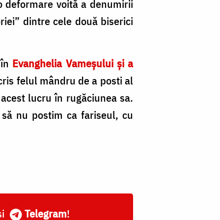
o deformare voită a denumirii
iei” dintre cele două biserici
 în
Evanghelia Vameșului și a
cris felul mândru de a posti al
 acest lucru în rugăciunea sa.
 să nu postim ca fariseul, cu
și
Telegram
!