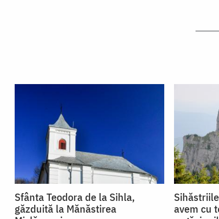
Sfânta Teodora de la Sihla,
Sihăstriil
găzduită la Mănăstirea
avem cu to