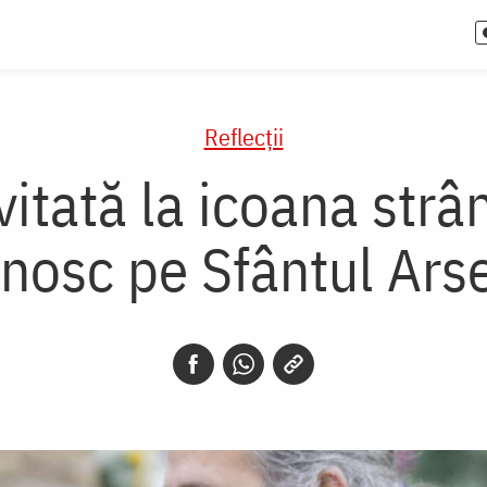
Reflecții
vitată la icoana str
nosc pe Sfântul Arse