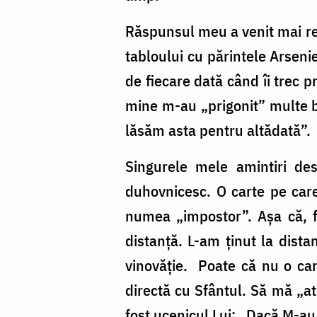
Pr.
Silviu
Răspunsul meu a venit mai rep
Cluci
tabloului cu părintele Arseni
de fiecare dată când îi trec p
mine m-au „prigonit” multe bă
lăsăm asta pentru altădată”.
Singurele mele amintiri de
duhovnicesc. O carte pe care 
numea „impostor”. Așa că, f
distanță. L-am ținut la dist
vinovăție. Poate că nu o ca
directă cu Sfântul. Să mă „at
fost ucenicul Lui: „Dacă M-au 