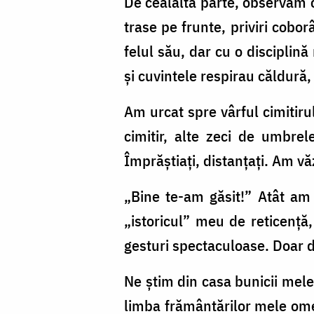
De cealaltă parte, observam c
trase pe frunte, priviri cobo
felul său, dar cu o disciplină
și cuvintele respirau căldură,
Am urcat spre vârful cimitiru
cimitir, alte zeci de umbre
Împrăștiați, distanțați. Am vă
„Bine te-am găsit!” Atât am 
„istoricul” meu de reticență
gesturi spectaculoase. Doar de
Ne știm din casa bunicii mele
limba frământărilor mele omen