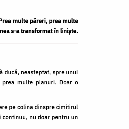
 Prea multe păreri, prea multe
mea s-a transformat în liniște.
C
a
aj
mă ducă, neașteptat, spre unul
să
ră prea multe planuri. Doar o
l
c
re pe colina dinspre cimitirul
p
fi continuu, nu doar pentru un
Sf