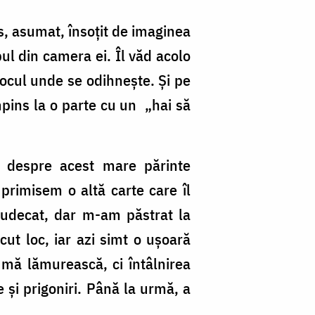
Ar
d
s, asumat, însoțit de imaginea
la
ul din camera ei. Îl văd acolo
Pr
 locul unde se odihnește. Și pe
/
mpins la o parte cu un „hai să
Fo
Pr
e despre acest mare părinte
Si
 primisem o altă carte care îl
Cl
judecat, dar m-am păstrat la
ut loc, iar azi simt o ușoară
mă lămurească, ci întâlnirea
 și prigoniri. Până la urmă, a