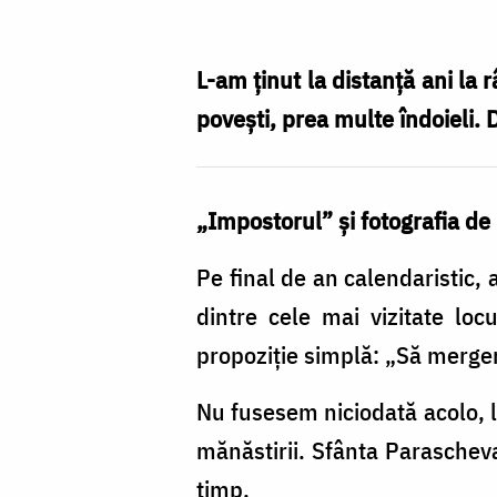
am
ajuns
să-
L-am ținut la distanță ani la
l
povești, prea multe îndoieli. 
cunosc
pe
„Impostorul” și fotografia de
Sfântul
Arsenie
Pe final de an calendaristic,
de
dintre cele mai vizitate loc
la
propoziție simplă: „Să mergem
Prislop
Nu fusesem niciodată acolo, l
/
mănăstirii. Sfânta Parascheva
Foto:
timp.