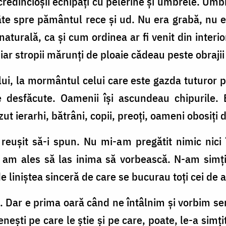
redincioșii echipați cu pelerine și umbrele. Umbre
râte spre pământul rece și ud. Nu era grabă, nu er
 naturală, ca și cum ordinea ar fi venit din interio
 iar stropii mărunți de ploaie cădeau peste obrajii
lui, la mormântul celui care este gazda tuturor p
le desfăcute. Oamenii își ascundeau chipurile. 
zut ierarhi, bătrâni, copii, preoți, oameni obosiți
reușit să-i spun. Nu mi-am pregătit nimic nici 
, am ales să las inima să vorbească. N-am simț
 liniștea sinceră de care se bucurau toți cei de a
. Dar e prima oară când ne întâlnim și vorbim s
ești pe care le știe și pe care, poate, le-a simț