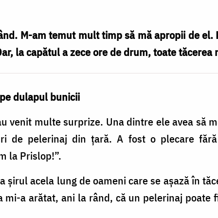
 rând. M-am temut mult timp să mă apropii de el.
Dar, la capătul a zece ore de drum, toate tăcerea 
 pe dulapul bunicii
 au venit multe surprize. Una dintre ele avea să 
uri de pelerinaj din țară. A fost o plecare fă
 la Prislop!”.
a șirul acela lung de oameni care se așază în tăce
 mi-a arătat, ani la rând, că un pelerinaj poate 