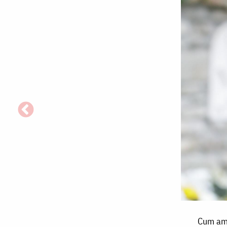
Cum
Cum am a