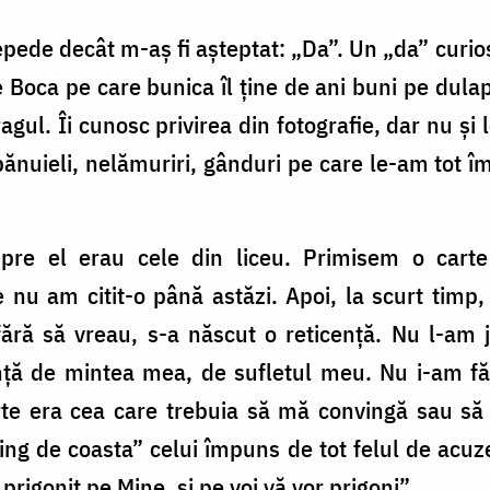
ede decât m-aș fi așteptat: „Da”. Un „da” curio
e Boca pe care bunica îl ține de ani buni pe dulap
ragul. Îi cunosc privirea din fotografie, dar nu și
nuieli, nelămuriri, gânduri pe care le-am tot î
spre el erau cele din liceu. Primisem o cart
nu am citit-o până astăzi. Apoi, la scurt timp,
ără să vreau, s-a născut o reticență. Nu l-am 
anță de mintea mea, de sufletul meu. Nu i-am făc
rte era cea care trebuia să mă convingă sau să 
ing de coasta” celui împuns de tot felul de acuze
prigonit pe Mine, și pe voi vă vor prigoni”.