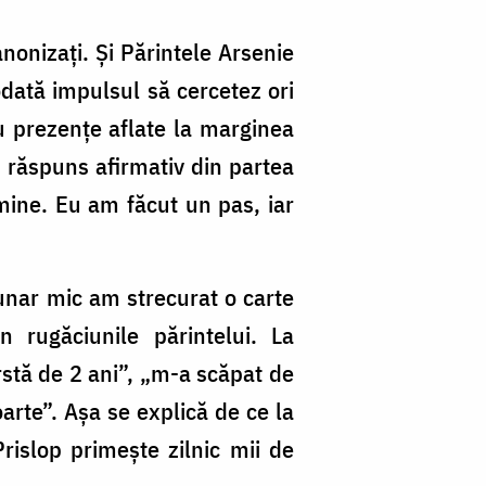
anonizați. Și Părintele Arsenie
odată impulsul să cercetez ori
u prezențe aflate la marginea
n răspuns afirmativ din partea
ine. Eu am făcut un pas, iar
unar mic am strecurat o carte
 rugăciunile părintelui. La
rstă de 2 ani”, „m-a scăpat de
arte”. Așa se explică de ce la
rislop primește zilnic mii de