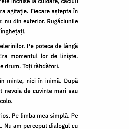
le închise la culoare, căciuli
a agitație. Fiecare aștepta în
r, nu din exterior. Rugăciunile
 înghețați.
elerinilor. Pe poteca de lângă
Era momentul lor de liniște.
 de drum. Toți răbdători.
în minte, nici în inimă. După
it nevoia de cuvinte mari sau
colo.
erios. Pe limba mea simplă. Pe
it. Nu am perceput dialogul cu