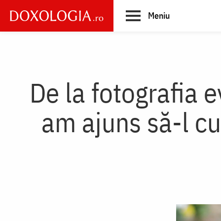
Skip
Meniu
to
main
Main
content
navigation
De la fotografia e
am ajuns să-l cu