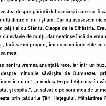
 vestea despre părinții duhovnicești care vor fi c
mulți dintre ei nu-i știam. Dar nu avusesem nici
 pățit și cu Sfântul Cleopa de la Sihăstria. Era
e cu evlavie de mulți, dar neatinse încă de vreu
, fără să-mi propun, îmi duceam îndoielile cu m
inea mea.
e pentru vremea anunțată rece, iar într-un buz
 despre minunile săvârșite de Dumnezeu prin
 rămas în minte: „a vindecat-o pe fetița mea în vâ
țul și copilul”, „a salvat-o pe sora mea de la mo
ște prin pădurile Țării Hațegului, Mănăstirea P