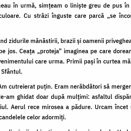
au în urmă, simțeam o liniște greu de pus în c
uloare. Cu străzi înguste care parcă „se încor
nd zidurile mănăstirii, brazii și oamenii priveg
pe jos. Ceața „proteja” imaginea pe care dorea
enimentului care urma. Primii pași în curtea mănă
ă Sfântul.
Am cutreierat puțin. Eram nerăbdători să mergem 
Ne-am ghidat doar după mulțimi: asfaltul dispăr
oiul. Aerul rece mirosea a pădure. Urcam încet 
candelele celor adormiți.