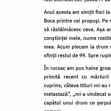
Anul acesta am simțit fiori la
Boca printre cei propuși. Pe 
să răstălmăcesc ceva. Așa am
conștiinței mele, nume rostit
mea. Acum plecam la drum și
sfinții restul de 99. Spre ruș
În rucsac am pus haine groas
primită recent cu mărturii
cuprins, câteva titluri mi-au
metastază”, „mi-a vindecat so
capătul unui drum ce șerpuie