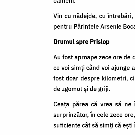
oameni.
Vin cu nădejde, cu întrebări, 
pentru Părintele Arsenie Boc
Drumul spre Prislop
Au fost aproape zece ore de d
ce voi simți când voi ajunge a
fost doar despre kilometri, c
de zgomot și de griji.
Ceața părea că vrea să ne î
surprinzător, în cele zece ore
suficiente cât să simți că ești 