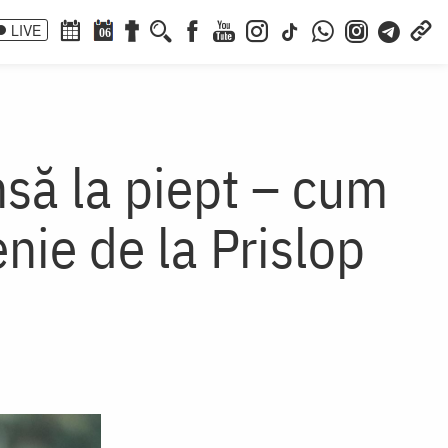
LIVE
06
ânsă la piept – cum
nie de la Prislop