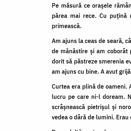
Pe măsură ce orașele rămâne
părea mai rece. Cu puțină c
primească.
Am ajuns la ceas de seară, câ
de mănăstire și am coborât 
dorit să păstreze smerenia ev
am ajuns cu bine. A avut grij
Curtea era plină de oameni. 
lucru pe care ni-l doream. 
scrâșnească pietrișul și nor
vedea o dâră de lumini. Erau 