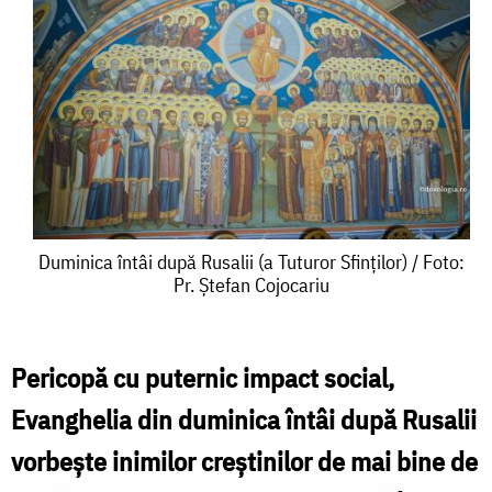
Duminica
Duminica întâi după Rusalii (a Tuturor Sfinților) / Foto:
Pr. Ștefan Cojocariu
întâi
după
Rusalii
Pericopă cu puternic impact social,
(a
Evanghelia din duminica întâi după Rusalii
Tuturor
vorbește inimilor creștinilor de mai bine de
Sfinților)