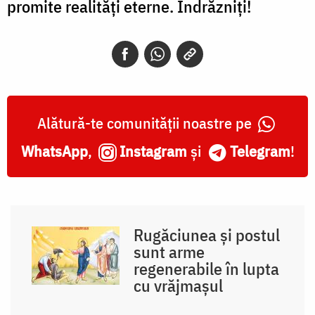
promite realități eterne. Îndrăzniți!
Alătură-te comunității noastre pe
WhatsApp
,
Instagram
și
Telegram
!
Rugăciunea și postul
sunt arme
regenerabile în lupta
cu vrăjmașul