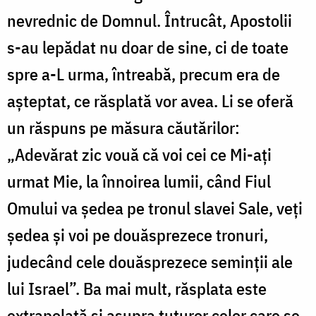
nevrednic de Domnul. Întrucât, Apostolii
s-au lepădat nu doar de sine, ci de toate
spre a-L urma, întreabă, precum era de
așteptat, ce răsplată vor avea. Li se oferă
un răspuns pe măsura căutărilor:
„Adevărat zic vouă că voi cei ce Mi-aţi
urmat Mie, la înnoirea lumii, când Fiul
Omului va şedea pe tronul slavei Sale, veţi
şedea şi voi pe douăsprezece tronuri,
judecând cele douăsprezece seminţii ale
lui Israel”. Ba mai mult, răsplata este
extrapolată și asupra tuturor celor care se