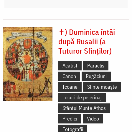
✝) Duminica întâi
după Rusalii (a
Tuturor Sfinților)
Acatist
Paraclis
Canon
Rugăciuni
Icoane
Sfinte moaște
Locuri de pelerinaj
Sfântul Munte Athos
Predici
Video
Fotografii