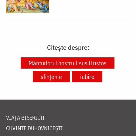
Citește despre:
Mântuitorul nostru Iisus Hristos
sfințenie
iubire
VIAȚA BISERICII
CUVINTE DUHOVNICEȘTI