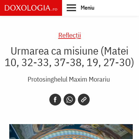
Skip
Meniu
to
main
Main
content
navigation
Reflecții
Urmarea ca misiune (Matei
10, 32-33, 37-38, 19, 27-30)
Protosinghelul Maxim Morariu