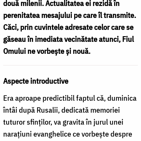
două milenii. Actualitatea ei rezidă în
/
perenitatea mesajului pe care îl transmite.
Foto:
Căci, prin cuvintele adresate celor care se
Pr.
găseau în imediata vecinătate atunci, Fiul
Ștefan
Omului ne vorbește și nouă.
Cojocariu
Aspecte introductive
Era aproape predictibil faptul că, duminica
întâi după Rusalii, dedicată memoriei
tuturor sfinților, va gravita în jurul unei
narațiuni evanghelice ce vorbește despre