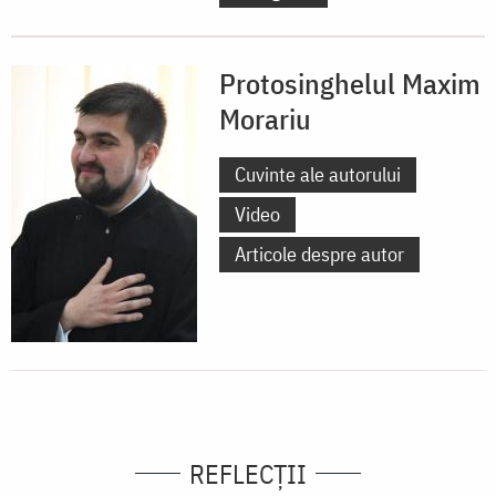
Protosinghelul Maxim
Morariu
Cuvinte ale autorului
Video
Articole despre autor
REFLECȚII