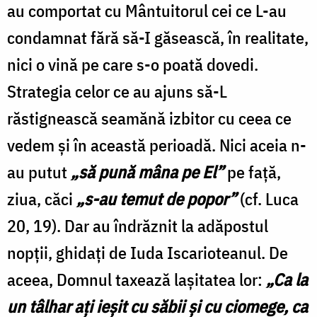
au comportat cu Mântuitorul cei ce L-au
condamnat fără să-I găsească, în realitate,
nici o vină pe care s-o poată dovedi.
Strategia celor ce au ajuns să-L
răstignească seamănă izbitor cu ceea ce
vedem şi în această perioadă. Nici aceia n-
au putut
„să pună mâna pe El”
pe faţă,
ziua, căci
„s-au temut de popor”
(cf. Luca
20, 19). Dar au îndrăznit la adăpostul
nopţii, ghidaţi de Iuda Iscarioteanul. De
aceea, Domnul taxează laşitatea lor:
„Ca la
un tâlhar aţi ieşit cu săbii şi cu ciomege, ca