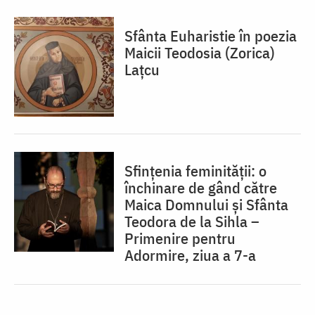
Sfânta Euharistie în poezia
Maicii Teodosia (Zorica)
Lațcu
Sfințenia feminității: o
închinare de gând către
Maica Domnului și Sfânta
Teodora de la Sihla –
Primenire pentru
Adormire, ziua a 7-a