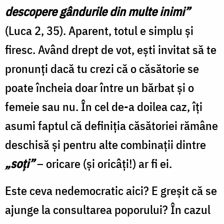
descopere gândurile din multe inimi”
(Luca 2, 35). Aparent, totul e simplu şi
firesc. Având drept de vot, eşti invitat să te
pronunţi dacă tu crezi că o căsătorie se
poate încheia doar între un bărbat şi o
femeie sau nu. În cel de-a doilea caz, îţi
asumi faptul că definiţia căsătoriei rămâne
deschisă şi pentru alte combinaţii dintre
„soţi”
– oricare (şi oricâţi!) ar fi ei.
Este ceva nedemocratic aici? E greşit că se
ajunge la consultarea poporului? În cazul