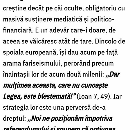
creştine decât pe căi oculte, obligatoriu cu
masivă susţinere mediatică şi politico-
financiară. E un adevăr care-i doare, de
aceea se văicăresc atât de tare. Dincolo de
spoiala europeană, îşi dau acum pe faţă
arama fariseismului, perorând precum
înaintaşii lor de acum două milenii:
„Dar
mulţimea aceasta, care nu cunoaşte
Legea, este blestemată!”
(Ioan 7, 49). Iar
strategia lor este una perversă de-a
dreptul:
„Noi ne poziţionăm împotriva
referendumului şi spunem că opţiunea