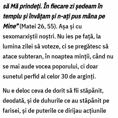
să Mă prindeţi. În fiecare zi şedeam în
templu şi învăţam şi n-aţi pus mâna pe
Mine”
(Matei 26, 55). Aşa şi cu
sexomarxiştii noştri. Nu ies pe faţă, la
lumina zilei să voteze, ci se pregătesc să
atace subteran, în noaptea minţii, când nu
se mai aude vocea poporului, ci doar
sunetul perfid al celor 30 de arginţi.
Nu e deloc ceva de dorit să fii stăpânit,
deodată, şi de duhurile ce au stăpânit pe
farisei, şi de puterile ce dirijau acţiunile