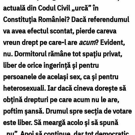
actuală din Codul Civil „urcă” în
Constituţia României? Dacă referendumul
va avea efectul scontat, pierde careva
vreun drept pe care-l are
acum
? Evident,
nu. Dormitorul rămâne tot spaţiu privat,
liber de orice ingerinţă şi pentru
persoanele de acelaşi sex, ca şi pentru
heterosexuali. Iar dacă cineva doreşte să
obţină drepturi pe care acum nu le are,
poftim şansă. Drumul spre secţia de votare
este liber. Să meargă acolo şi să spună
„nu”. Apoi să continue, dar tot democratic,