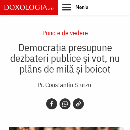
Skip
Meniu
to
main
Main
content
navigation
Puncte de vedere
Democraţia presupune
dezbateri publice şi vot, nu
plâns de milă şi boicot
Pr. Constantin Sturzu