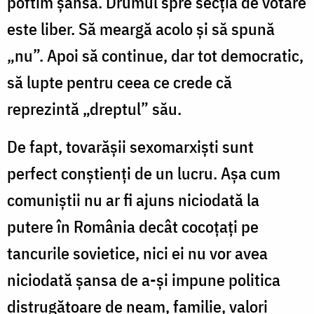
poftim şansă. Drumul spre secţia de votare
este liber. Să meargă acolo şi să spună
„nu”. Apoi să continue, dar tot democratic,
să lupte pentru ceea ce crede că
reprezintă „dreptul” său.
De fapt, tovarăşii sexomarxişti sunt
perfect conştienţi de un lucru. Aşa cum
comuniştii nu ar fi ajuns niciodată la
putere în România decât cocoţaţi pe
tancurile sovietice, nici ei nu vor avea
niciodată şansa de a-şi impune politica
distrugătoare de neam, familie, valori