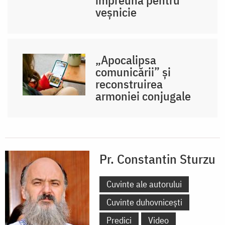
veșnicie
„Apocalipsa
comunicării” și
reconstruirea
armoniei conjugale
Pr. Constantin Sturzu
Cuvinte ale autorului
Cuvinte duhovnicești
Predici
Video