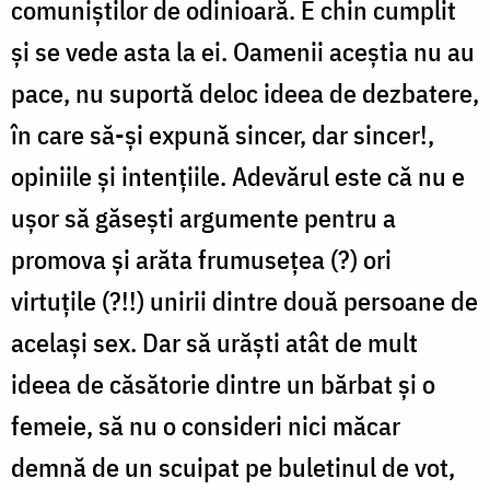
comuniştilor de odinioară. E chin cumplit
şi se vede asta la ei. Oamenii aceştia nu au
pace, nu suportă deloc ideea de dezbatere,
în care să-şi expună sincer, dar sincer!,
opiniile şi intenţiile. Adevărul este că nu e
uşor să găseşti argumente pentru a
promova şi arăta frumuseţea (?) ori
virtuţile (?!!) unirii dintre două persoane de
acelaşi sex. Dar să urăşti atât de mult
ideea de căsătorie dintre un bărbat şi o
femeie, să nu o consideri nici măcar
demnă de un scuipat pe buletinul de vot,