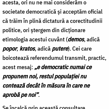
acesta, ori nu ne mai considerăm o
societate democratică şi acceptăm oficial
că trăim în plină dictatură a corectitudinii
politice, ori ştergem din dicţionare
etimologia acestui cuvânt (
demos
, adică
popor
;
kratos
, adică
putere
). Cei care
boicotează referendumul transmit, practic,
acest mesaj:
„e democratic numai ce
propunem noi, restul populaţiei nu
contează decât în măsura în care ne
aprobă pe noi”
.
Se încalcă prin această consultare