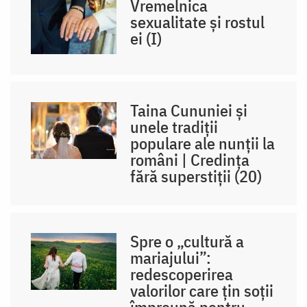
Vremelnica
sexualitate și rostul
ei (I)
Taina Cununiei și
unele tradiții
populare ale nunții la
români | Credința
fără superstiții (20)
Spre o „cultură a
mariajului”:
redescoperirea
valorilor care țin soții
împreună pentru