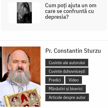
Cum poți ajuta un om
care se confruntă cu
depresia?
Pr. Constantin Sturzu
Cuvinte ale autorului
Cuvinte duhovnicești
Predici
Video
Mănăstiri și biserici
Articole despre autor