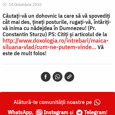
14 Octombrie 2010
Căutați-vă un dohovnic la care să vă spovediți
cât mai des, țineți posturile, rugați-vă, întăriți-
vă inima cu nădejdea în Dumnezeu! (Pr.
Constantin Sturzu) PS: Citiți și articolul de la
http://www.doxologia.ro/intrebari/maica-
siluana-vlad/cum-ne-putem-vinde…
Vă
este de mult folos!
Alătură-te comunității noastre pe
WhatsApp
,
Instagram
și
Telegram
!