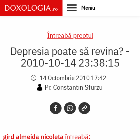
Skip
Meniu
to
main
Main
content
navigation
Întreabă preotul
Depresia poate să revina? -
2010-10-14 23:38:15
14 Octombrie 2010 17:42
Pr. Constantin Sturzu
gird almeida nicoleta
întreabă: