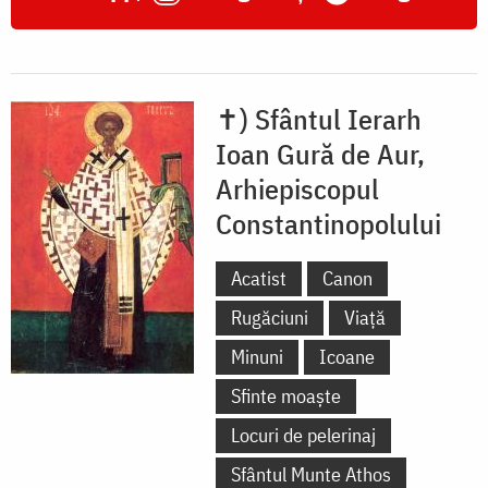
✝) Sfântul Ierarh
Ioan Gură de Aur,
Arhiepiscopul
Constantinopolului
Acatist
Canon
Rugăciuni
Viață
Minuni
Icoane
Sfinte moaște
Locuri de pelerinaj
Sfântul Munte Athos