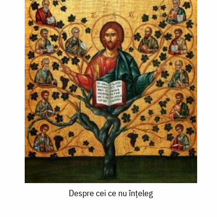
Despre
Despre cei ce nu înțeleg
cei