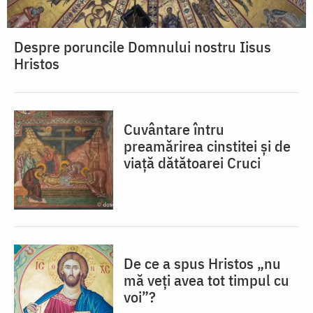
Despre poruncile Domnului nostru Iisus
Hristos
Cuvântare întru
preamărirea cinstitei și de
viață dătătoarei Cruci
De ce a spus Hristos „nu
mă veţi avea tot timpul cu
voi”?