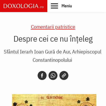
Skip
Meniu
to
main
Main
content
navigation
Comentarii patristice
Despre cei ce nu înțeleg
Sfântul Ierarh Ioan Gură de Aur, Arhiepiscopul
Constantinopolului