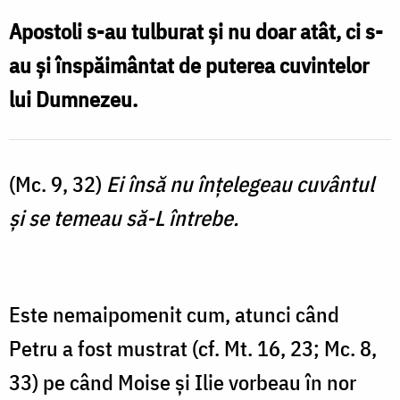
ce
Apostoli s-au tulburat și nu doar atât, ci s-
nu
au și înspăimântat de puterea cuvintelor
înțeleg
lui Dumnezeu.
(Mc. 9, 32)
Ei însă nu înţelegeau cuvântul
şi se temeau să-L întrebe.
Este nemaipomenit cum, atunci când
Petru a fost mustrat (cf. Mt. 16, 23; Mc. 8,
33) pe când Moise și Ilie vorbeau în nor