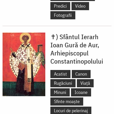
Predici
Video
Fotografii
✝) Sfântul Ierarh
Ioan Gură de Aur,
Arhiepiscopul
Constantinopolului
Acatist
Canon
Rugăciuni
Viață
Minuni
Icoane
Sfinte moaște
Locuri de pelerinaj