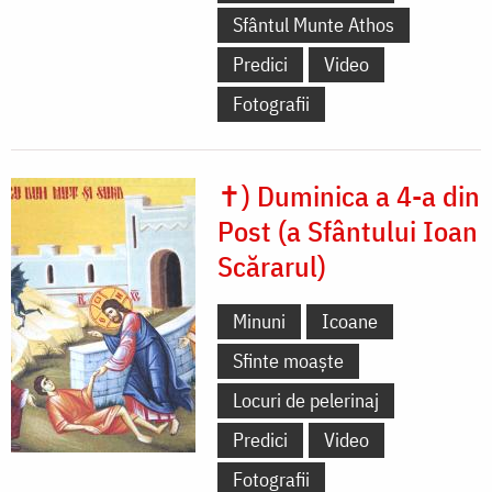
Sfântul Munte Athos
Predici
Video
Fotografii
✝) Duminica a 4-a din
Post (a Sfântului Ioan
Scărarul)
Minuni
Icoane
Sfinte moaște
Locuri de pelerinaj
Predici
Video
Fotografii