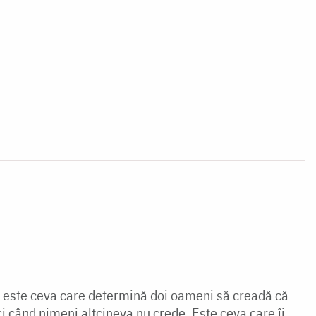
a este ceva care determină doi oameni să creadă că
nci când nimeni altcineva nu crede. Este ceva care îi