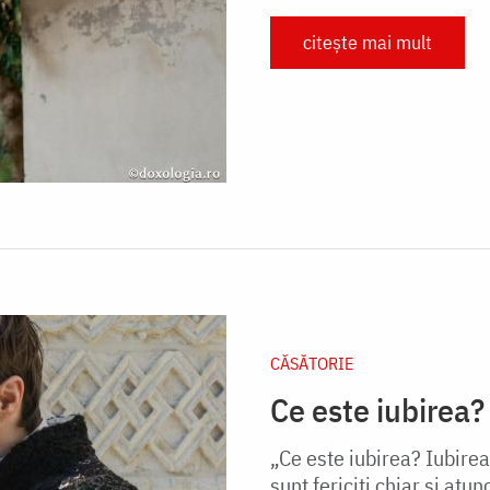
citește mai mult
CĂSĂTORIE
Ce este iubirea?
„Ce este iubirea? Iubire
sunt fericiţi chiar şi atu