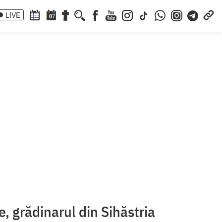
LIVE
07
e, grădinarul din Sihăstria