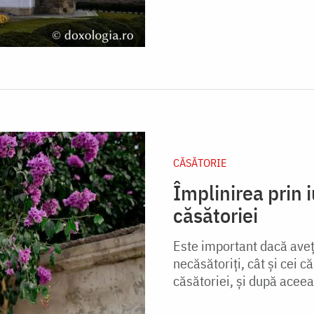
CĂSĂTORIE
Împlinirea prin i
căsătoriei
Este important dacă aveți
necăsătoriți, cât și cei c
căsătoriei, și după aceea