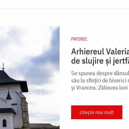
PATERIC
Arhiereul Valeri
de slujire și jer
Se spunea despre dânsul
său la sfinţiri de biserici
şi Vrancea. Zăbovea luni 
citește mai mult