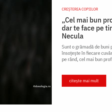
CREŞTEREA COPIILOR
„Cel mai bun pro
dar te face pe t
Necula
Sunt o grămadă de buni p
însoțește în fiecare cuvân
pe rând, cel mai bun profe
citește mai mult