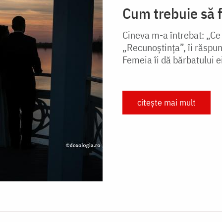
Cum trebuie să f
Cineva m-a întrebat: „Ce
„Recunoştinţa”, îi răspun
Femeia îi dă bărbatului e
citește mai mult