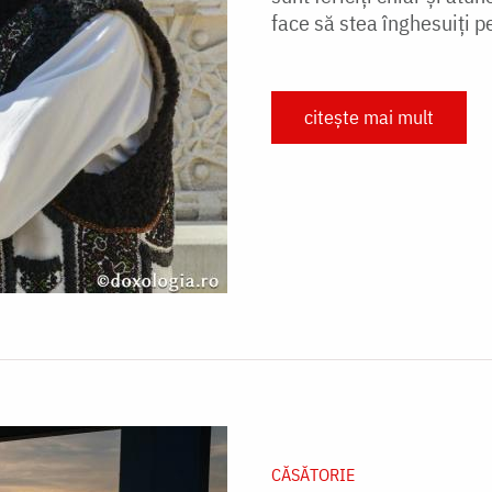
face să stea înghesuiţi pe
citește mai mult
CĂSĂTORIE