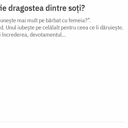
ie dragostea dintre soți?
 uneşte mai mult pe bărbat cu femeia?”.
d. Unul iubeşte pe celălalt pentru ceea ce îi dăruieşte.
i încrederea, devotamentul...