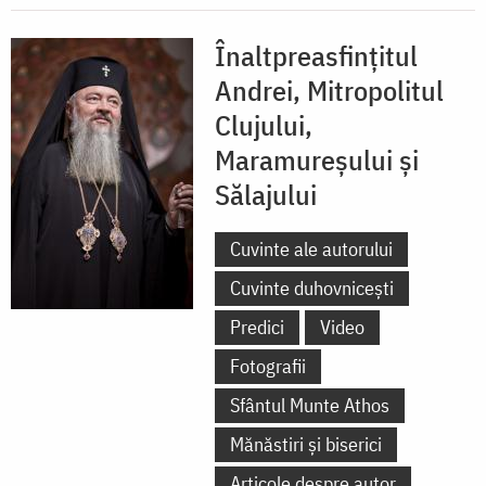
Înaltpreasfințitul
Andrei, Mitropolitul
Clujului,
Maramureșului și
Sălajului
Cuvinte ale autorului
Cuvinte duhovnicești
Predici
Video
Fotografii
Sfântul Munte Athos
Mănăstiri și biserici
Articole despre autor