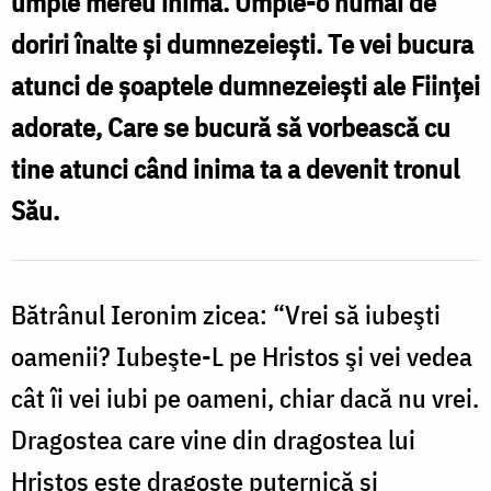
umple mereu inima. Umple-o numai de
se
doriri înalte şi dumnezeieşti. Te vei bucura
recunosc
atunci de şoaptele dumnezeieşti ale Fiinţei
creştinii!
adorate, Care se bucură să vorbească cu
tine atunci când inima ta a devenit tronul
Său.
Bătrânul Ieronim zicea: “Vrei să iubeşti
oamenii? Iubeşte-L pe Hristos şi vei vedea
cât îi vei iubi pe oameni, chiar dacă nu vrei.
Dragostea care vine din dragostea lui
Hristos este dragoste puternică şi