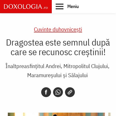
Skip
Meniu
to
main
Main
content
navigation
Cuvinte duhovnicești
Dragostea este semnul după
care se recunosc creştinii!
Înaltpreasfințitul Andrei, Mitropolitul Clujului,
Maramureșului și Sălajului