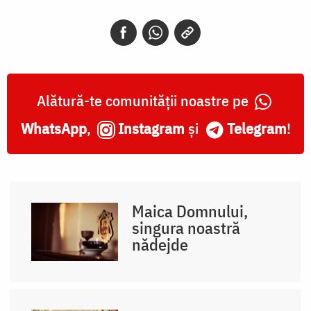
Alătură-te comunității noastre pe
WhatsApp
,
Instagram
și
Telegram
!
Maica Domnului,
singura noastră
nădejde