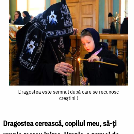
Dragostea
Dragostea este semnul după care se recunosc
creştinii!
este
semnul
după
Dragostea cerească, copilul meu, să-ţi
care