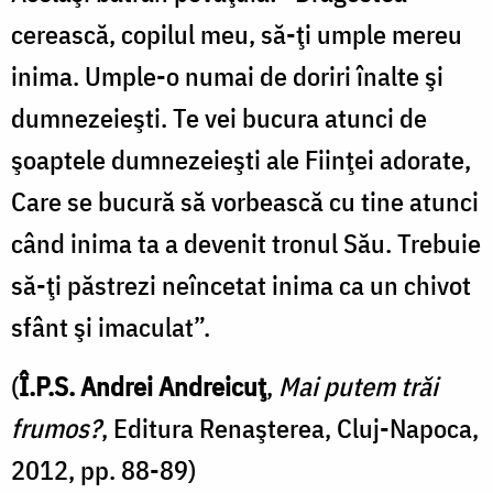
cerească, copilul meu, să-ţi umple mereu
inima. Umple-o numai de doriri înalte şi
dumnezeieşti. Te vei bucura atunci de
şoaptele dumnezeieşti ale Fiinţei adorate,
Care se bucură să vorbească cu tine atunci
când inima ta a devenit tronul Său. Trebuie
să-ţi păstrezi neîncetat inima ca un chivot
sfânt şi imaculat”.
(
Î.P.S. Andrei Andreicuţ
,
Mai putem trăi
frumos?
, Editura Renaşterea, Cluj-Napoca,
2012, pp. 88-89)