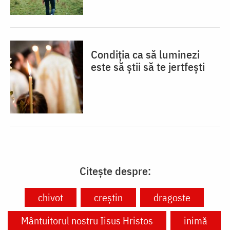
Condiția ca să luminezi
este să știi să te jertfești
Citește despre:
chivot
creștin
dragoste
Mântuitorul nostru Iisus Hristos
inimă