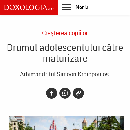
Skip
Meniu
to
main
Main
content
navigation
Creşterea copiilor
Drumul adolescentului către
maturizare
Arhimandritul Simeon Kraiopoulos