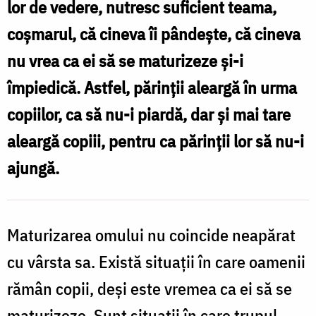
lor de vedere, nutresc suficient teama,
Nechifor
coşmarul, că cineva îi pândeşte, că cineva
nu vrea ca ei să se maturizeze şi-i
împiedică. Astfel, părinţii aleargă în urma
copiilor, ca să nu-i piardă, dar şi mai tare
aleargă copiii, pentru ca părinţii lor să nu-i
ajungă.
Maturizarea omului nu coincide neapărat
cu vârsta sa. Există situaţii în care oamenii
rămân copii, deşi este vremea ca ei să se
maturizeze. Sunt situaţii în care trupul