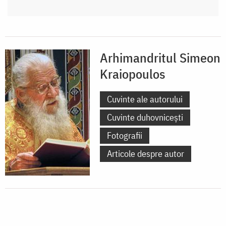
Arhimandritul Simeon
Kraiopoulos
Cuvinte ale autorului
Cuvinte duhovnicești
Fotografii
Articole despre autor