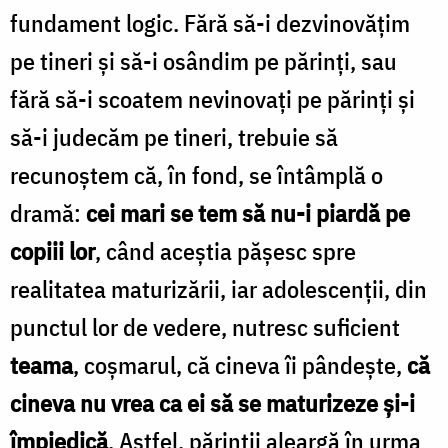
fundament logic. Fără să-i dezvinovăţim
pe tineri şi să-i osândim pe părinţi, sau
fără să-i scoatem nevinovaţi pe părinţi şi
să-i judecăm pe tineri, trebuie să
recunoştem că, în fond, se întâmplă o
dramă:
cei mari se tem să nu-i piardă pe
copiii lor
, când aceştia păşesc spre
realitatea maturizării, iar adolescenţii, din
punctul lor de vedere, nutresc suficient
teama
, coşmarul, că cineva îi pândeşte,
că
cineva nu vrea ca ei să se maturizeze şi-i
împiedică
. Astfel, părinţii aleargă în urma