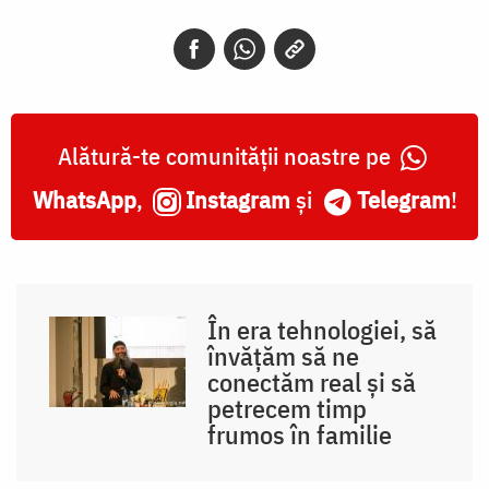
Alătură-te comunității noastre pe
WhatsApp
,
Instagram
și
Telegram
!
În era tehnologiei, să
învățăm să ne
conectăm real și să
petrecem timp
frumos în familie