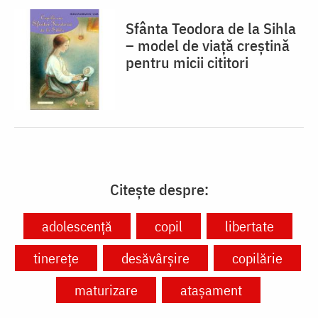
Sfânta Teodora de la Sihla
– model de viaţă creştină
pentru micii cititori
Citește despre:
adolescență
copil
libertate
tinerețe
desăvârșire
copilărie
maturizare
atașament