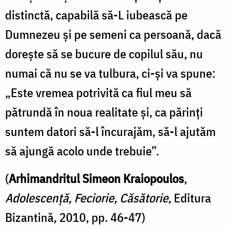
distinctă, capabilă să-L iubească pe
Dumnezeu şi pe semeni ca persoană, dacă
doreşte să se bucure de copilul său, nu
numai că nu se va tulbura, ci-şi va spune:
„Este vremea potrivită ca fiul meu să
pătrundă în noua realitate şi, ca părinţi
suntem datori să-l încurajăm, să-l ajutăm
să ajungă acolo unde trebuie”.
(
Arhimandritul Simeon Kraiopoulos
,
Adolescenţă, Feciorie, Căsătorie
, Editura
Bizantină, 2010, pp. 46-47)