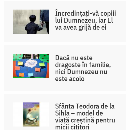
Încredințați-vă copiii
lui Dumnezeu, iar El
va avea grijă de ei
Dacă nu este
dragoste în familie,
nici Dumnezeu nu
este acolo
Sfânta Teodora de la
Sihla – model de
viaţă creştină pentru
micii cititori