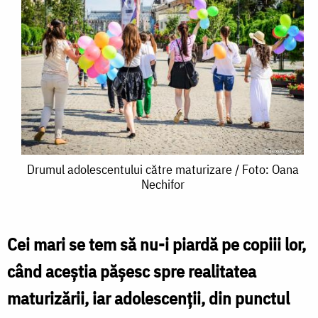
Drumul
Drumul adolescentului către maturizare / Foto: Oana
Nechifor
adolescentului
către
maturizare
Cei mari se tem să nu-i piardă pe copiii lor,
/
când aceştia păşesc spre realitatea
Foto:
maturizării, iar adolescenţii, din punctul
Oana