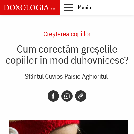
Skip
Meniu
to
main
Main
content
navigation
Creşterea copiilor
Cum corectăm greșelile
copiilor în mod duhovnicesc?
Sfântul Cuvios Paisie Aghioritul