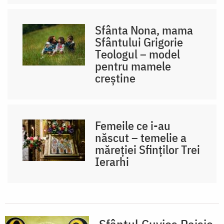
Sfânta Nona, mama
Sfântului Grigorie
Teologul – model
pentru mamele
creștine
Femeile ce i-au
născut – temelie a
măreției Sfinților Trei
Ierarhi
Sfântul Cuvios Paisie