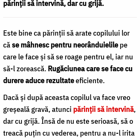
părinţii să intervină, dar cu grijă.
/
Foto:
Bogdan
Este bine ca părinţii să arate copilului lor
Zamfirescu
că
se mâhnesc pentru neorânduielile
pe
care le face şi să se roage pentru el, iar nu
să-l zorească.
Rugăciunea care se face cu
durere aduce rezultate
eficiente.
Dacă şi după aceasta copilul va face vreo
greşeală gravă, atunci
părinţii să intervină
,
dar cu grijă. Însă de nu este serioasă, să o
treacă puţin cu vederea, pentru a nu-l irita