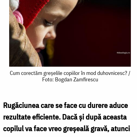
Cum
Cum corectăm greșelile copiilor în mod duhovnicesc? /
Foto: Bogdan Zamfirescu
corectăm
greșelile
copiilor
Rugăciunea care se face cu durere aduce
în
rezultate eficiente. Dacă şi după aceasta
mod
copilul va face vreo greşeală gravă, atunci
duhovnicesc?