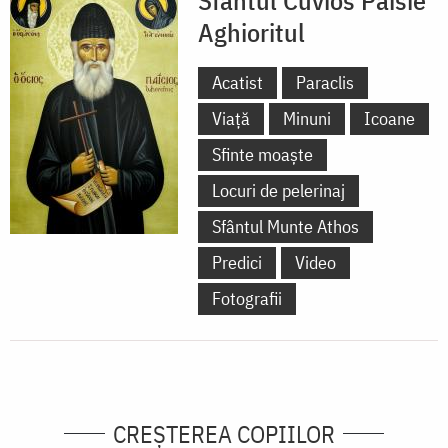
Aghioritul
Acatist
Paraclis
Viață
Minuni
Icoane
Sfinte moaște
Locuri de pelerinaj
Sfântul Munte Athos
Predici
Video
Fotografii
CREŞTEREA COPIILOR