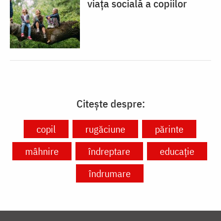
viața socială a copiilor
Citește despre:
copil
rugăciune
părinte
mâhnire
îndreptare
educație
îndrumare