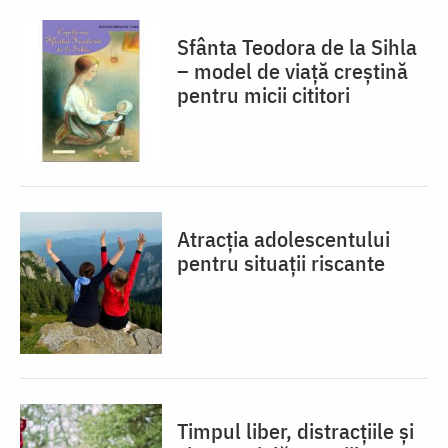
Sfânta Teodora de la Sihla
– model de viaţă creştină
pentru micii cititori
Atracția adolescentului
pentru situații riscante
Timpul liber, distracțiile și