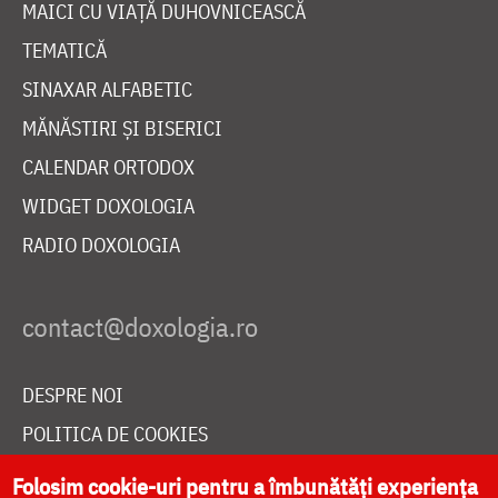
MAICI CU VIAȚĂ DUHOVNICEASCĂ
TEMATICĂ
SINAXAR ALFABETIC
MĂNĂSTIRI ȘI BISERICI
CALENDAR ORTODOX
WIDGET DOXOLOGIA
RADIO DOXOLOGIA
DESPRE NOI
POLITICA DE COOKIES
DONEAZĂ ONLINE PENTRU CATEDRALA NAȚIONALĂ
Folosim cookie-uri pentru a îmbunătăți experiența