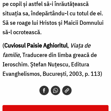
pe copil şi astfel să-i înrăutăţească
situaţia sa, îndepărtându-l cu totul de ei.
Să se roage lui Hristos şi Maicii Domnului
să-l ocrotească.
(
Cuviosul Paisie Aghioritul
,
Viața de
familie
, Traducere din limba greacă de
Ieroschim. Ştefan Nuţescu, Editura
Evanghelismos, București, 2003, p. 113)