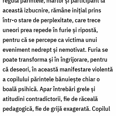
regulă părintele, martor şi participant la
această izbucnire, rămâne iniţial prins
într-o stare de perplexitate, care trece
uneori prea repede în furie şi ripostă,
pentru că se percepe ca victima unui
eveniment nedrept şi nemotivat. Furia se
poate transforma şi în îngrijorare, pentru
că deseori, în această manifestare violentă
a copilului părintele bănuieşte chiar o
boală psihică. Apar întrebări grele şi
atitudini contradictorii, fie de răceală
pedagogică, fie de grijă exagerată. Copilul