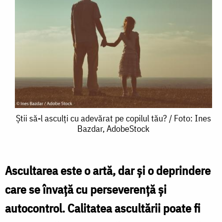
Știi
Știi să-l asculți cu adevărat pe copilul tău? / Foto: Ines
Bazdar, AdobeStock
să-
l
asculți
Ascultarea este o artă, dar şi o deprindere
cu
care se învaţă cu perseverenţă şi
adevărat
autocontrol. Calitatea ascultării poate fi
pe