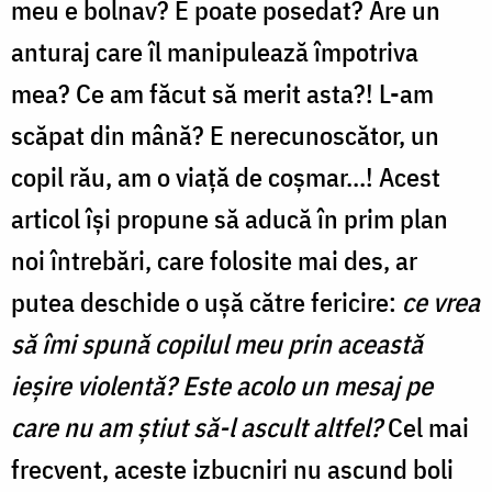
meu e bolnav? E poate posedat? Are un
anturaj care îl manipulează împotriva
mea? Ce am făcut să merit asta?! L-am
scăpat din mână? E nerecunoscător, un
copil rău, am o viaţă de coşmar...! Acest
articol îşi propune să aducă în prim plan
noi întrebări, care folosite mai des, ar
putea deschide o uşă către fericire:
ce vrea
să îmi spună copilul meu prin această
ieşire violentă? Este acolo un mesaj pe
care nu am ştiut să-l ascult altfel?
Cel mai
frecvent, aceste izbucniri nu ascund boli