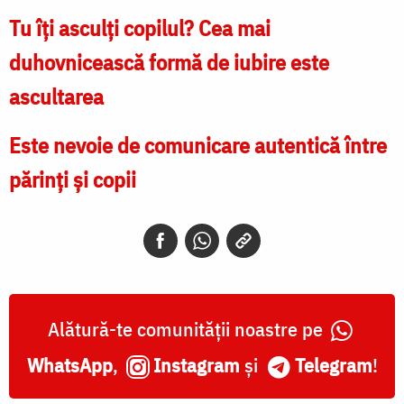
Tu îți asculți copilul? Cea mai
duhovnicească formă de iubire este
ascultarea​
Este nevoie de comunicare autentică între
părinți și copii
Alătură-te comunității noastre pe
WhatsApp
,
Instagram
și
Telegram
!