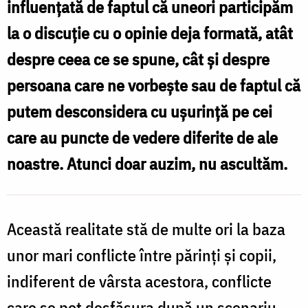
influenţată de faptul că uneori participăm
copilul
la o discuţie cu o opinie deja formată, atât
tău?
despre ceea ce se spune, cât şi despre
/
persoana care ne vorbeşte sau de faptul că
Foto:
putem desconsidera cu uşurinţă pe cei
Ines
care au puncte de vedere diferite de ale
Bazdar,
noastre. Atunci doar auzim, nu ascultăm.
AdobeStock
Această realitate stă de multe ori la baza
unor mari conflicte între părinţi şi copii,
indiferent de vârsta acestora, conflicte
care se pot desfăşura după un scenariu