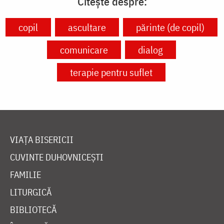
Citește despre:
copil
ascultare
părinte (de copil)
comunicare
dialog
terapie pentru suflet
VIAȚA BISERICII
CUVINTE DUHOVNICEȘTI
FAMILIE
LITURGICĂ
BIBLIOTECĂ