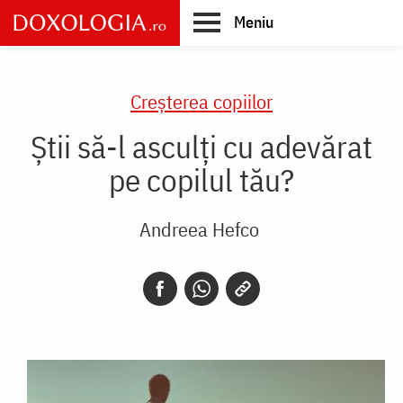
Skip
Meniu
to
main
Main
content
navigation
Creşterea copiilor
Știi să-l asculți cu adevărat
pe copilul tău?
Andreea Hefco