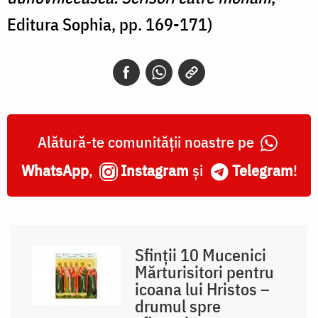
Editura Sophia, pp. 169-171)
Alătură-te comunității noastre pe
WhatsApp
,
Instagram
și
Telegram
!
Sfinții 10 Mucenici
Mărturisitori pentru
icoana lui Hristos –
drumul spre