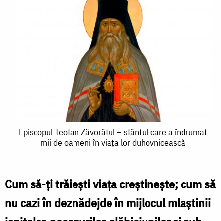
Episcopul
Episcopul Teofan Zăvorâtul – sfântul care a îndrumat
mii de oameni în viaţa lor duhovnicească
Teofan
Zăvorâtul
–
Cum să-ţi trăieşti viaţa creştineşte; cum să
sfântul
nu cazi în deznădejde în mijlocul mlaştinii
care