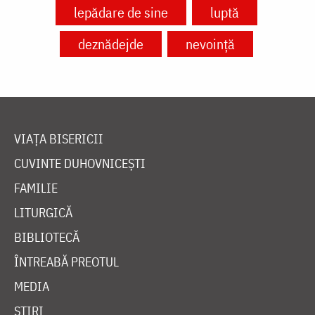
lepădare de sine
luptă
deznădejde
nevoință
VIAȚA BISERICII
CUVINTE DUHOVNICEȘTI
FAMILIE
LITURGICĂ
BIBLIOTECĂ
ÎNTREABĂ PREOTUL
MEDIA
ȘTIRI