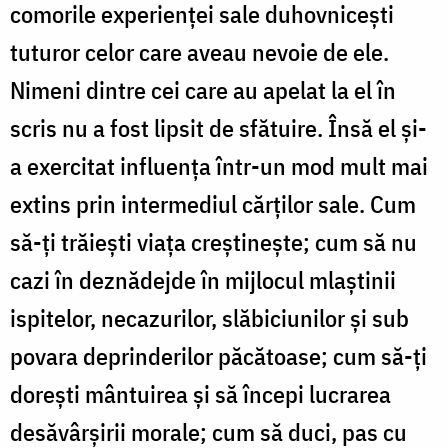
comorile experienţei sale duhovniceşti
tuturor celor care aveau nevoie de ele.
Nimeni dintre cei care au apelat la el în
scris nu a fost lip­sit de sfătuire. Însă el şi-
a exercitat influenţa într-un mod mult mai
extins prin intermediul cărţilor sale. Cum
să-ţi trăieşti viaţa creştineşte; cum să nu
cazi în deznădejde în mijlocul mlaştinii
ispitelor, necazurilor, slăbiciunilor şi sub
povara deprinderilor păcătoase; cum să-ţi
doreşti mântuirea şi să începi lucrarea
desăvârşi­rii morale; cum să duci, pas cu