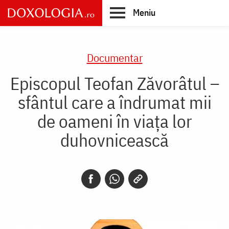
Skip
Meniu
to
main
Main
content
navigation
Documentar
Episcopul Teofan Zăvorâtul –
sfântul care a îndrumat mii
de oameni în viața lor
duhovnicească