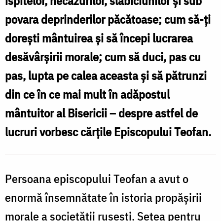
ispitelor, necazurilor, slăbiciunilor şi sub
a
povara deprinderilor păcătoase; cum să-ţi
îndrumat
doreşti mântuirea şi să începi lucrarea
mii
desăvârşi­rii morale; cum să duci, pas cu
de
pas, lupta pe ca­lea aceasta şi să pătrunzi
oameni
din ce în ce mai mult în adăpostul
în
mântuitor al Bisericii – despre astfel de
viaţa
lucruri vorbesc cărţile Episcopului Teofan.
lor
duhovnicească
Persoana episcopului Teofan a avut o
enormă însemnătate în istoria propăşirii
morale a societăţii ruseşti. Setea pentru