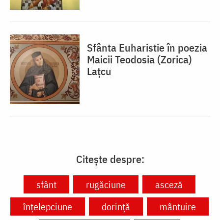
Sfânta Euharistie în poezia
Maicii Teodosia (Zorica)
Lațcu
Citește despre:
sfânt
rugăciune
asceză
înțelepciune
dorință
mântuire