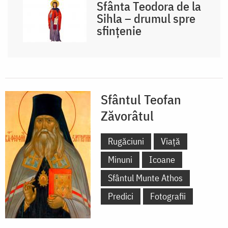
Sfânta Teodora de la
Sihla – drumul spre
sfințenie
Sfântul Teofan
Zăvorâtul
Rugăciuni
Viață
Minuni
Icoane
Sfântul Munte Athos
Predici
Fotografii