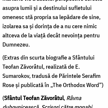
asupra lumii şi a destinului su­fletului
omenesc stă propria sa lepădare de sine,
izolarea sa şi dorinţa de a nu cere nimic
altceva de la viaţă decât nevoinţa pentru
Dumnezeu.
(Extras din scurta biografie a Sfântului
Teofan Zăvorâtul, realizată de E.
Sumarokov, tradusă de Părintele Serafim
Rose şi publicată în „The Orthodox Word”)
(
Sfântul Teofan Zăvorâtul
,
Râvna
duhovnicească. Scrisori către monahi
,