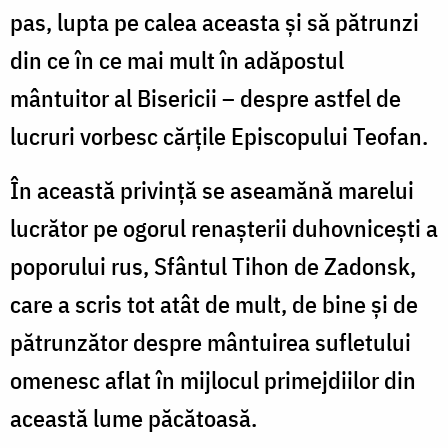
pas, lupta pe ca­lea aceasta şi să pătrunzi
din ce în ce mai mult în adăpostul
mântuitor al Bisericii – despre astfel de
lucruri vorbesc cărţile Episcopului Teofan.
În această privinţă se aseamănă marelui
lucră­tor pe ogorul renaşterii duhovniceşti a
poporului rus, Sfântul Tihon de Zadonsk,
care a scris tot atât de mult, de bine şi de
pătrunzător despre mântuirea sufletului
omenesc aflat în mijlocul primejdiilor din
această lume păcătoasă.