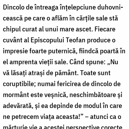
Dincolo de întreaga înţelepciune duhovni­
cească pe care o aflăm în cărţile sale stă
chipul curat al unui mare ascet. Fiecare
cuvânt al Episcopului Teofan produce o
impresie foarte puterni­că, fiindcă poartă în
el amprenta vieţii sale. Când spune: „Nu
vă lăsaţi atraşi de pământ. Toate sunt
coruptibile; numai fericirea de dincolo de
mor­mânt este veşnică, neschimbătoare şi
adevărată, şi ea depinde de modul în care
ne petrecem viaţa aceasta!” – atunci ca o
mărturie vie a acestei perspective corecte