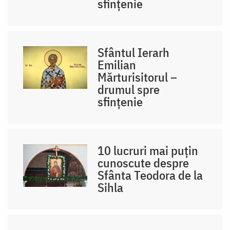
sfințenie
Sfântul Ierarh
Emilian
Mărturisitorul –
drumul spre
sfințenie
10 lucruri mai puțin
cunoscute despre
Sfânta Teodora de la
Sihla