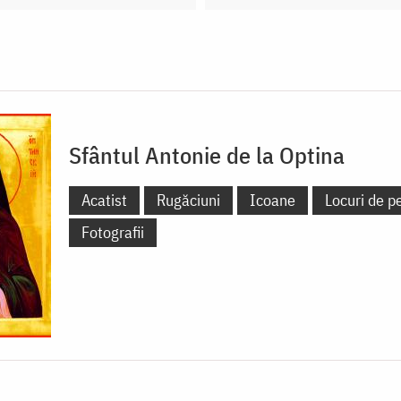
Sfântul Antonie de la Optina
Acatist
Rugăciuni
Icoane
Locuri de pe
Fotografii