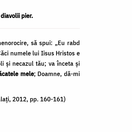
iavolii pier.
 nenorocire, să spui: „Eu rabd
Căci numele lui Iisus Hristos e
li şi necazul tău; va înceta şi
ăcatele mele
; Doamne, dă-mi
alați, 2012, pp. 160-161)