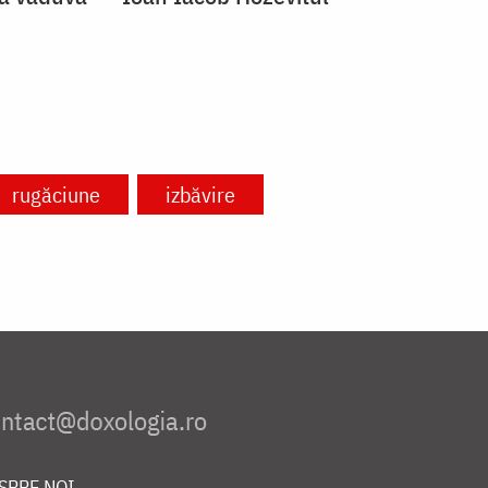
rugăciune
izbăvire
SPRE NOI