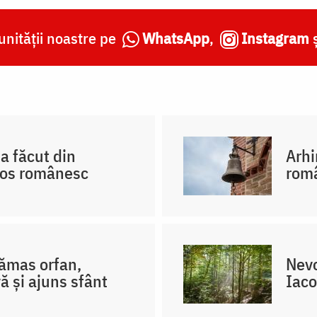
nității noastre pe
WhatsApp
,
Instagram
a făcut din
Arhi
hos românesc
româ
rămas orfan,
Nevo
ă și ajuns sfânt
Iaco