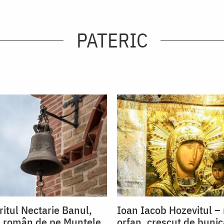
PATERIC
itul Nectarie Banul,
Ioan Iacob Hozevitul –
l român de pe Muntele
orfan, crescut de buni