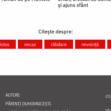
și ajuns sfânt
Citește despre:
istos
necaz
răbdare
nevoință
AUTORI
PĂRINȚI DUHOVNICEȘTI
DE