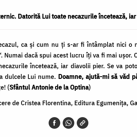
rnic. Datorită Lui toate necazurile încetează, iar d
ecazul, ca şi cum nu ţi s-ar fi întâmplat nici o
. Numai dacă spui acest lucru îţi va fi mai uşor. 
necazurile încetează, iar diavolii pier. Se va poto
ma dulcele Lui nume.
Doamne, ajută-mi să văd p
e! (
Sfântul Antonie de la Optina
)
cere de Cristea Florentina, Editura Egumenița, G