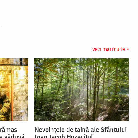
vezi mai multe »
 rămas
Nevoințele de taină ale Sfântului
ca văduvă
Ioan Iacob Hozevitul