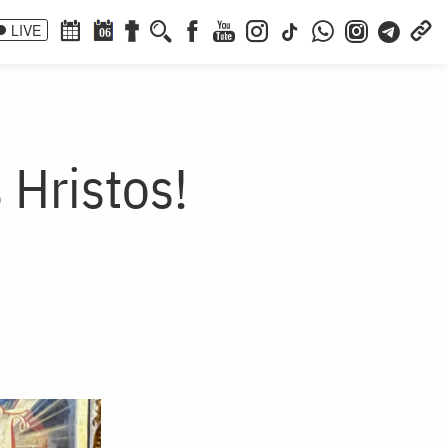
LIVE
06
 Hristos!