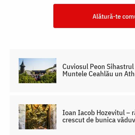
Alătură-te comu
Cuviosul Peon Sihastrul 
Muntele Ceahlău un At
Ioan Iacob Hozevitul – 
crescut de bunica văduv