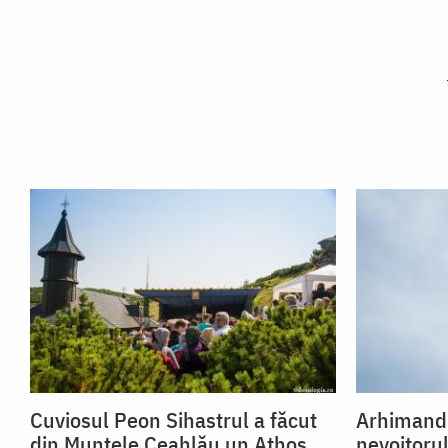
Cuviosul Peon Sihastrul a făcut
Arhimandr
din Muntele Ceahlău un Athos
nevoitoru