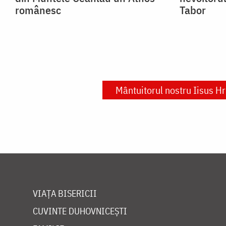
românesc
Tabor
Mântuitorul nostru Iisus Hr
VIAȚA BISERICII
CUVINTE DUHOVNICEȘTI