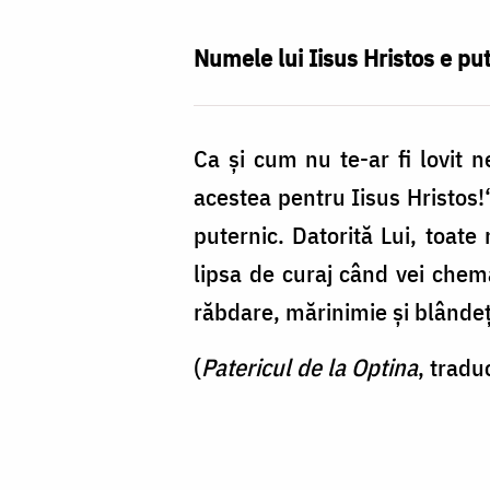
acestea
pentru
Numele lui Iisus Hristos e pute
Iisus
Hristos!
Ca şi cum nu te-ar fi lovit n
/
acestea pentru Iisus Hristos!“
Foto:
puternic. Datorită Lui, toate 
Bogdan
lipsa de curaj când vei che
Zamfirescu
răbdare, mărinimie şi blândeţ
(
Patericul de la Optina
, tradu