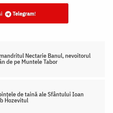
și
Telegram
!
mandritul Nectarie Banul, nevoitorul
n de pe Muntele Tabor
ințele de taină ale Sfântului Ioan
b Hozevitul