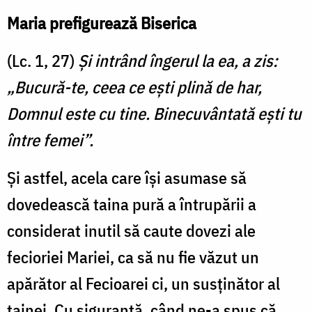
Maria prefigurează Biserica
(Lc. 1, 27)
Şi intrând îngerul la ea, a zis:
„Bucură-te, ceea ce eşti plină de har,
Domnul este cu tine. Binecuvântată eşti tu
între femei”.
Și astfel, acela care își asumase să
dovedească taina pură a întrupării a
considerat inutil să caute dovezi ale
fecioriei Mariei, ca să nu fie văzut un
apărător al Fecioarei ci, un susținător al
tainei. Cu siguranță, când ne-a spus că