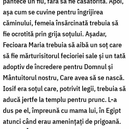
pântece un fiu, fără să fie căsătorită. Apoi,
așa cum se cuvine pentru îngrijirea
căminului, femeia însărcinată trebuia să
fie ocrotită prin grija soțului. Așadar,
Fecioara Maria trebuia să aibă un soț care
să fie mărturisitorul fecioriei sale și un tată
adoptiv de încredere pentru Domnul și
Mântuitorul nostru, Care avea să se nască.
Iosif era soțul care, potrivit legii, trebuia să
aducă jertfe la templu pentru prunc. L-a
dus pe el, împreună cu mama lui, în Egipt
atunci când erau amenințați de prigoană.