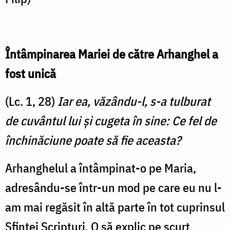
Întâmpinarea Mariei de către Arhanghel a
fost unică
(Lc. 1, 28)
Iar ea, văzându-l, s-a tulburat
de cuvântul lui şi cugeta în sine: Ce fel de
închinăciune poate să fie aceasta?
Arhanghelul a întâmpinat-o pe Maria,
adresându-se într-un mod pe care eu nu l-
am mai regăsit în altă parte în tot cuprinsul
Sfintei Scripturi. O să explic pe scurt