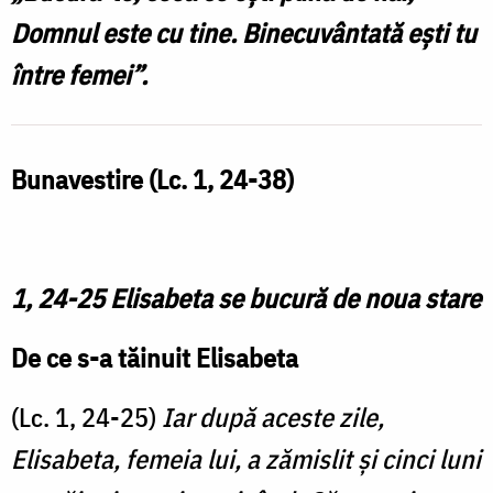
–
Domnul este cu tine. Binecuvântată eşti tu
Comentarii
între femei”.
Patristice
Bunavestire (Lc. 1, 24-38)
1, 24-25 Elisabeta se bucură de noua stare
De ce s-a tăinuit Elisabeta
(Lc. 1, 24-25)
Iar după aceste zile,
Elisabeta, femeia lui, a zămislit şi cinci luni