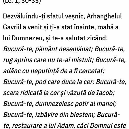
(Lc. 1, 30-33)
Dezvăluindu-ți sfatul veșnic, Arhanghelul
Gavriil a venit și ți-a stat înainte, roabă a
lui Dumnezeu, și te-a salutat zicând:
Bucură-te, pământ nesemănat; Bucură-te,
rug aprins care nu te-ai mistuit; Bucură-te,
adânc cu neputință de a fi cercetat;
Bucură-te, pod care duce la cer; Bucură-te,
scara ridicată la cer și văzută de Iacob;
Bucură-te, dumnezeiesc potir al manei;
Bucură-te, izbăvire din blestem; Bucură-
te, restaurare a lui Adam, căci Domnul este