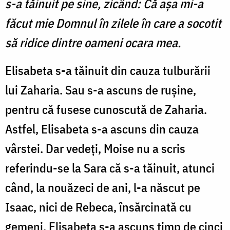
s-a tăinuit pe sine, zicând: Că aşa mi-a
făcut mie Domnul în zilele în care a socotit
să ridice dintre oameni ocara mea.
Elisabeta s-a tăinuit din cauza tulburării
lui Zaharia. Sau s-a ascuns de rușine,
pentru că fusese cunoscută de Zaharia.
Astfel, Elisabeta s-a ascuns din cauza
vârstei. Dar vedeți, Moise nu a scris
referindu-se la Sara că s-a tăinuit, atunci
când, la nouăzeci de ani, l-a născut pe
Isaac, nici de Rebeca, însărcinată cu
gemeni. Elisabeta s-a ascuns timp de cinci