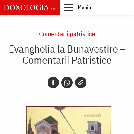
Skip
Meniu
to
main
Main
content
navigation
Comentarii patristice
Evanghelia la Bunavestire –
Comentarii Patristice