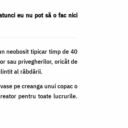
atunci eu nu pot să o fac nici
un neobosit tipicar timp de 40
or sau privegherilor, oricât de
intit al răbdării.
rvase pe creanga unui copac o
reator pentru toate lucrurile.