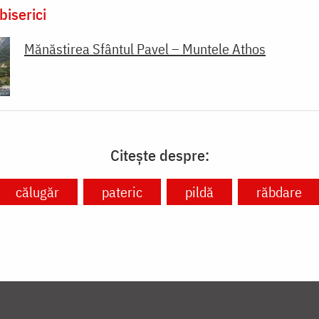
biserici
Mănăstirea Sfântul Pavel – Muntele Athos
Citește despre:
călugăr
pateric
pildă
răbdare