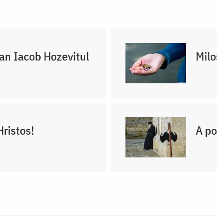
oan Iacob Hozevitul
Milo
Hristos!
A po