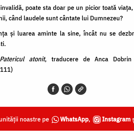
nvalidă, poate sta doar pe un picior toată viaţa, 
ghii, când laudele sunt cântate lui Dumnezeu?
inţa şi luarea aminte la sine, încât nu se dezb
ti.
Patericul atonit
, traducere de Anca Dobrin 
 111)
nității noastre pe
WhatsApp
,
Instagram