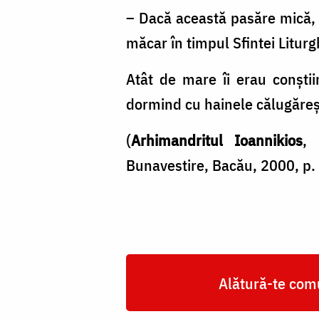
– Dacă această pasăre mică, i
măcar în timpul Sfintei Litur
Atât de mare îi erau conşti
dormind cu hainele călugăreş
(
Arhimandritul Ioannikios
,
Bunavestire, Bacău, 2000, p.
Alătură-te comu