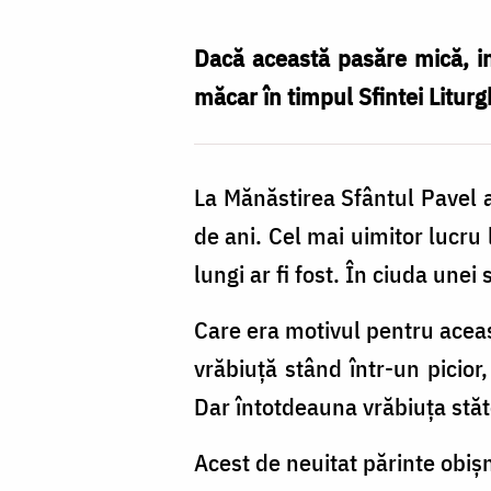
Zamfirescu
Dacă această pasăre mică, inv
măcar în timpul Sfintei Litur
La Mănăstirea Sfântul Pavel a
de ani. Cel mai uimitor lucru 
lungi ar fi fost. În ciuda unei
Care era motivul pentru acea
vrăbiuţă stând într-un picior
Dar întotdeauna vrăbiuţa stăte
Acest de neuitat părinte obiş