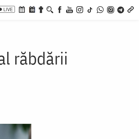
LIVE
08
al răbdării