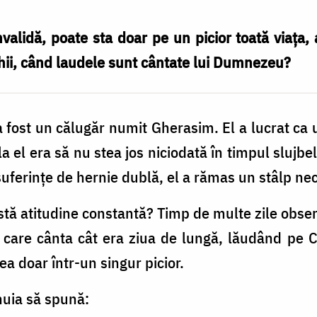
alidă, poate sta doar pe un picior toată viaţa, 
ghii, când laudele sunt cântate lui Dumnezeu?
 fost un călugăr numit Gherasim. El a lucrat ca 
la el era să nu stea jos niciodată în timpul slujbel
 suferinţe de hernie dublă, el a rămas un stâlp necl
stă atitudine constantă? Timp de multe zile obse
, care cânta cât era ziua de lungă, lăudând pe C
a doar într-un singur picior.
nuia să spună: