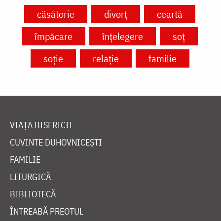
căsătorie
divorț
ceartă
împăcare
înțelegere
soț
soție
relație
familie
VIAȚA BISERICII
CUVINTE DUHOVNICEȘTI
FAMILIE
LITURGICĂ
BIBLIOTECĂ
ÎNTREABĂ PREOTUL