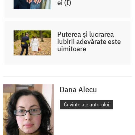
ei (I)
Puterea și lucrarea
iubirii adevărate este
uimitoare
Dana Alecu
Cuvinte ale autorului