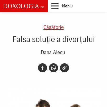
Skip
Meniu
to
main
Main
content
navigation
Căsătorie
Falsa soluție a divorțului
Dana Alecu