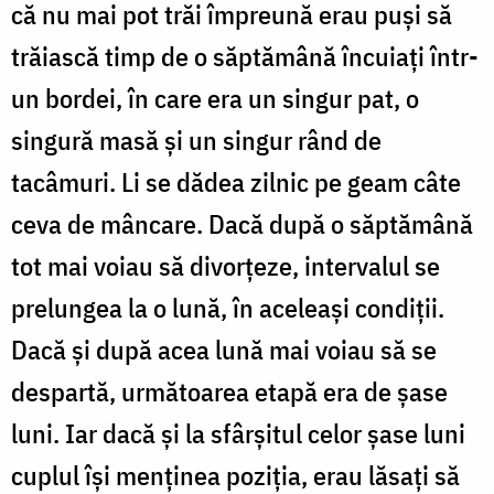
că nu mai pot trăi împreună erau puşi să
trăiască timp de o săptămână încuiaţi într-
un bordei, în care era un singur pat, o
singură masă și un singur rând de
tacâmuri. Li se dădea zilnic pe geam câte
ceva de mâncare. Dacă după o săptămână
tot mai voiau să divorţeze, intervalul se
prelungea la o lună, în aceleaşi condiţii.
Dacă şi după acea lună mai voiau să se
despartă, următoarea etapă era de şase
luni. Iar dacă şi la sfârşitul celor şase luni
cuplul îşi menţinea poziţia, erau lăsaţi să