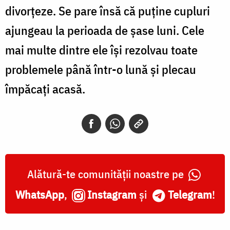
divorţeze. Se pare însă că puţine cupluri
ajungeau la perioada de şase luni. Cele
mai multe dintre ele îşi rezolvau toate
problemele până într-o lună şi plecau
împăcați acasă.
Alătură-te comunității noastre pe
WhatsApp
,
Instagram
și
Telegram
!