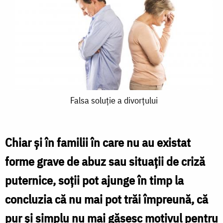
Falsa
Falsa soluție a divorțului
soluție
a
Chiar şi în familii în care nu au existat
divorțului
forme grave de abuz sau situaţii de criză
puternice, soţii pot ajunge în timp la
concluzia că nu mai pot trăi împreună, că
pur şi simplu nu mai găsesc motivul pentru