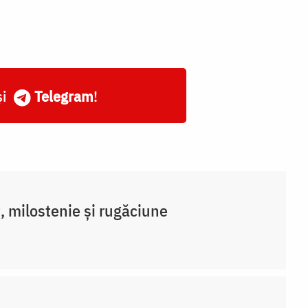
și
Telegram
!
, milostenie și rugăciune