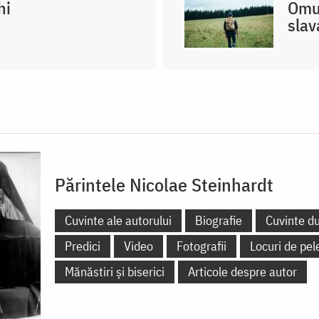
hi
Omul
slav
Părintele Nicolae Steinhardt
Cuvinte ale autorului
Biografie
Cuvinte d
Predici
Video
Fotografii
Locuri de pel
Mănăstiri și biserici
Articole despre autor