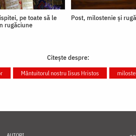
ispitei, pe toate să le
Post, milostenie și rug
in rugăciune
Citește despre:
or
Mântuitorul nostru Iisus Hristos
miloste
AUTORI