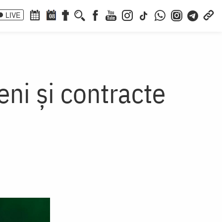
LIVE
08
ni și contracte