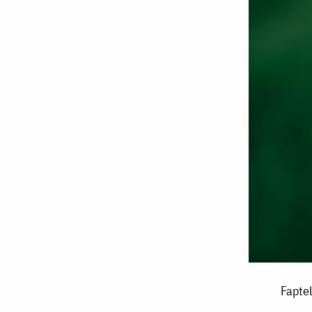
Faptele
Faptel
bune