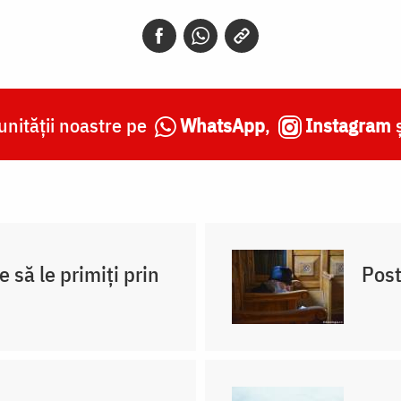
nității noastre pe
WhatsApp
,
Instagram
e să le primiți prin
Post