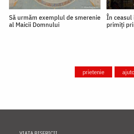
Să urmăm exemplul de smerenie
În ceasul 
al Maicii Domnului
primiți pr
prietenie
ajut
VIAȚA BISERICII