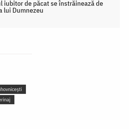
 iubitor de păcat se înstrăinează de
a lui Dumnezeu
uhovnicești
erinaj