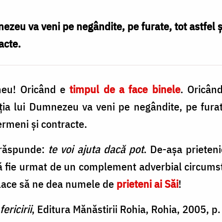
eu va veni pe negândite, pe furate, tot astfel ș
acte.
meu! Oricând e
timpul de a face binele
. Oricân
ia lui Dumnezeu va veni pe negândite, pe furate,
rmeni și contracte.
a răspunde:
te voi ajuta dacă pot
. De-așa prieten
să fie urmat de un complement adverbial circums
place să ne dea numele de
prieteni ai Săi
!
ericirii
, Editura Mănăstirii Rohia, Rohia, 2005, p.