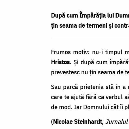
nu
țin
După cum Împărăția lui Dumnez
seama
țin seama de termeni și contr
de
termeni
Frumos motiv: nu-i timpul 
și
Hristos
. Și după cum împărăț
contracte
prevestesc nu țin seama de te
/
Foto:
Sau parcă prietenia stă în 
Pr.
care te ajută fără ca verbul 
Benedict
de mod. Iar Domnului cât îi 
Both
(
Nicolae Steinhardt
,
Jurnalul f