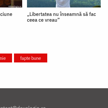
ăciune
„Libertatea nu înseamnă să fac
ceea ce vreau”
nie
fapte bune