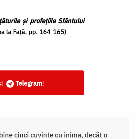
ăturile și profețiile Sfântului
a la Față, pp. 164-165)
și
Telegram
!
bine cinci cuvinte cu inima, decât o