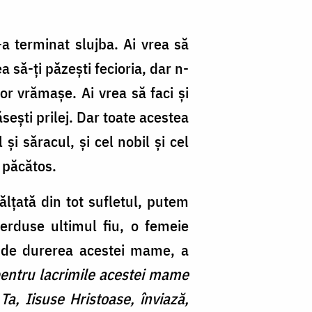
-a terminat slujba. Ai vrea să
a să-ți păzești fecioria, dar n-
lor vrămașe. Ai vrea să faci și
ăsești prilej. Dar toate acestea
și săracul, și cel nobil și cel
el păcătos.
ălțată din tot sufletul, putem
erduse ultimul fiu, o femeie
tă de durerea acestei mame, a
pentru lacrimile acestei mame
Ta, Iisuse Hristoase, înviază,