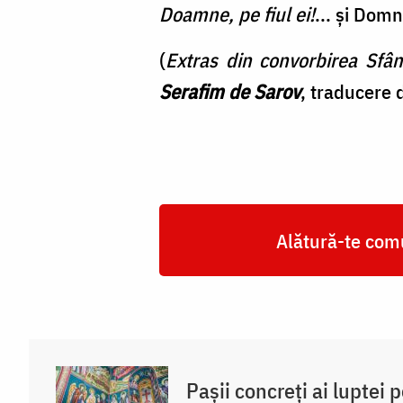
Doamne, pe fiul ei!
... și Domn
(
Extras din convorbirea Sfân
Serafim de Sarov
, traducere 
Alătură-te comu
Pașii concreți ai luptei 