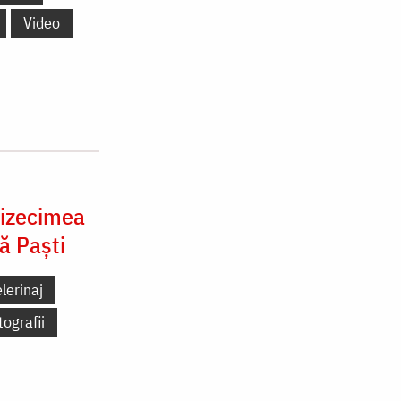
Video
cizecimea
ă Paști
lerinaj
tografii