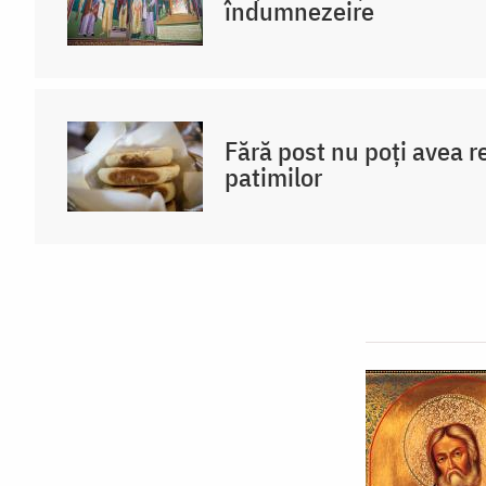
îndumnezeire
Fără post nu poți avea r
patimilor