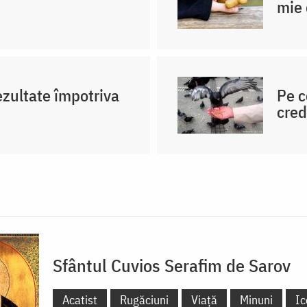
mie 
ezultate împotriva
Pe c
cred
Sfântul Cuvios Serafim de Sarov
Acatist
Rugăciuni
Viață
Minuni
Ic