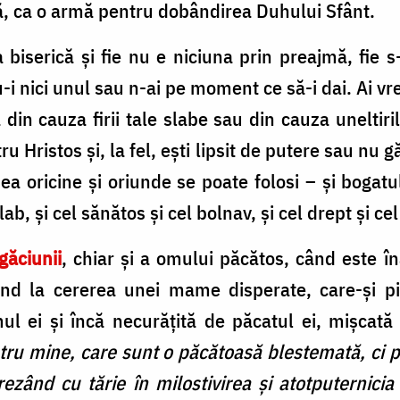
, ca o armă pentru dobândirea Duhului Sfânt.
a biserică și fie nu e niciuna prin preajmă, fie s
-i nici unul sau n-ai pe moment ce să-i dai. Ai vre
 din cauza firii tale slabe sau din cauza uneltiri
 Hristos și, la fel, ești lipsit de putere sau nu g
 oricine și oriunde se poate folosi – și bogatul 
slab, și cel sănătos și cel bolnav, și cel drept și c
găciunii
, chiar și a omului păcătos, când este în
d la cererea unei mame disperate, care-și pi
umul ei și încă necurățită de păcatul ei, mișca
ru mine, care sunt o păcătoasă blestemată, ci 
rezând cu tărie în milostivirea și atotputernicia 