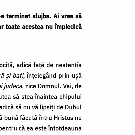
-a terminat slujba. Ai vrea să
Dar toate acestea nu împiedică
ită, adică față de neatenția
ă și bat!
, înțelegând prin ușă
oi judeca
, zice Domnul. Vai, de
 putea să stea înaintea chipului
 adică să nu vă lipsiți de Duhul
ă bună făcută întru Hristos ne
 pentru că ea este întotdeauna