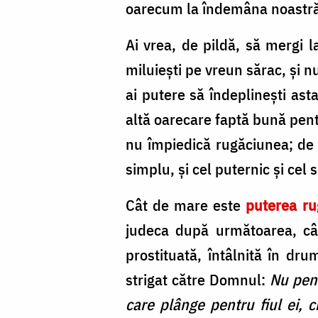
oarecum la îndemâna noastră
Ai vrea, de pildă, să mergi l
miluiești pe vreun sărac, și nu
ai putere să îndeplinești asta
altă oarecare faptă bună pentru
nu împiedică rugăciunea; de ea
simplu, și cel puternic și cel 
Cât de mare este
puterea ru
judeca după următoarea, cân
prostituată, întâlnită în dr
strigat către Domnul:
Nu pent
care plânge pentru fiul ei, c