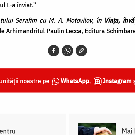
ul L-a înviat.”
tului Serafim cu M. A. Motovilov,
în
Viața, învăț
de Arhimandritul Paulin Lecca, Editura Schimbare
nității noastre pe
WhatsApp
,
Instagram
pentru
Mai 