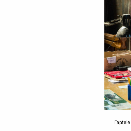
Faptele
Faptele
bune