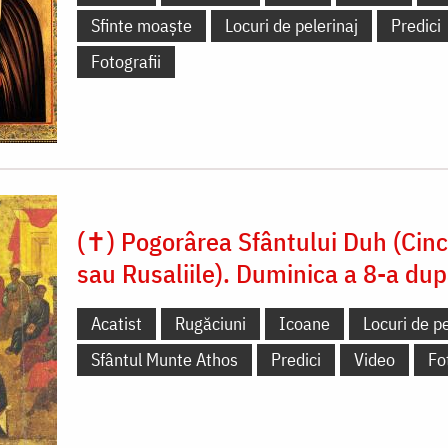
Sfinte moaște
Locuri de pelerinaj
Predici
Fotografii
(✝) Pogorârea Sfântului Duh (Cin
sau Rusaliile). Duminica a 8-a dup
Acatist
Rugăciuni
Icoane
Locuri de pe
Sfântul Munte Athos
Predici
Video
Fo