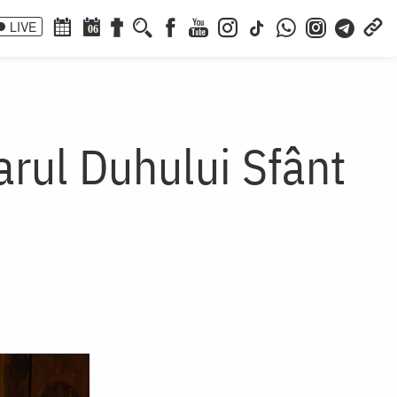
LIVE
06
arul Duhului Sfânt