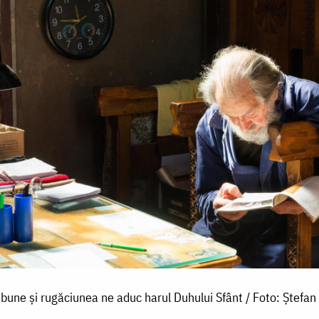
 bune și rugăciunea ne aduc harul Duhului Sfânt / Foto: Ștefan