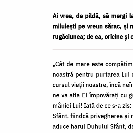
și
rugăciunea
Ai vrea, de pildă, să mergi l
ne
miluiești pe vreun sărac, și 
aduc
rugăciunea; de ea, oricine și 
harul
Duhului
„Cât de mare este compătimi
Sfânt
noastră pentru purtarea Lui
/
cursul vieții noastre, încă ne
Foto:
ne va afla El împovărați cu gri
Ștefan
mâniei Lui! Iată de ce s-a zis
Cojocariu
Sfânt, fiindcă privegherea și
aduce harul Duhului Sfânt, d