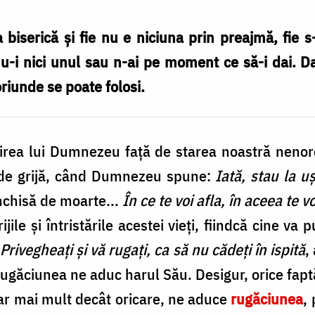
a biserică și fie nu e niciuna prin preajmă, fie s
nu-i nici unul sau n-ai pe moment ce să-i dai. 
oriunde se poate folosi.
rea lui Dumnezeu față de starea noastră nenoroc
 de grijă, când Dumnezeu spune:
Iată, stau la uș
închisă de moarte...
În ce te voi afla, în aceea te v
jile și întristările acestei vieți, fiindcă cine va
:
Privegheați și vă rugați, ca să nu cădeți în ispită
,
 rugăciunea ne aduc harul Său. Desigur, orice fapt
ar mai mult decât oricare, ne aduce
rugăciunea
,