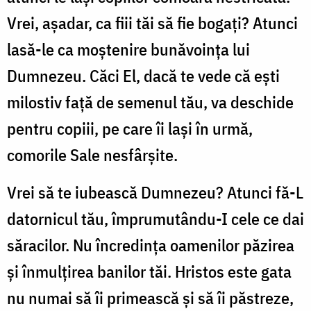
Vrei, aşadar, ca fiii tăi să fie bogaţi? Atunci
lasă-le ca moştenire bunăvoinţa lui
Dumnezeu. Căci El, dacă te vede că eşti
milostiv faţă de semenul tău, va deschide
pentru copiii, pe care îi laşi în urmă,
comorile Sale nesfârşite.
Vrei să te iubească Dumnezeu? Atunci fă-L
datornicul tău, împrumutându-I cele ce dai
săracilor. Nu încredinţa oamenilor păzirea
şi înmulţirea banilor tăi. Hristos este gata
nu numai să îi primească şi să îi păstreze,