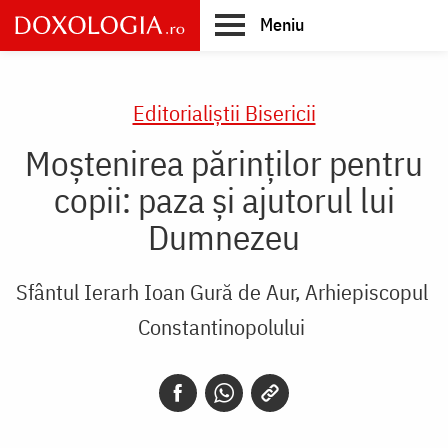
Skip
Meniu
to
main
Main
content
navigation
Editorialiștii Bisericii
Moștenirea părinților pentru
copii: paza și ajutorul lui
Dumnezeu
Sfântul Ierarh Ioan Gură de Aur, Arhiepiscopul
Constantinopolului