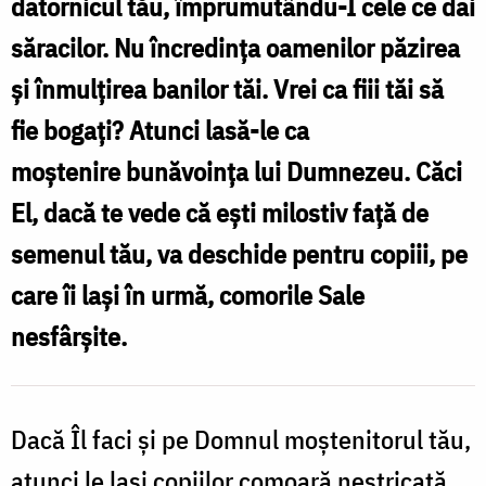
datornicul tău, împrumutându-I cele ce dai
și
săracilor. Nu încredinţa oamenilor păzirea
ajutorul
şi înmulţirea banilor tăi. Vrei ca fiii tăi să
lui
fie bogaţi? Atunci lasă-le ca
Dumnezeu
moştenire bunăvoinţa lui Dumneze
u
. Căci
/
El, dacă te vede că eşti milostiv faţă de
Foto:
semenul tău, va deschide pentru copiii, pe
Oana
care îi laşi în urmă, comorile Sale
Nechifor
nesfârşite.
Dacă Îl faci şi pe Domnul moştenitorul tău,
atunci le laşi copiilor comoară nestricată.