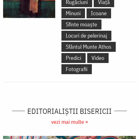
Rugăciuni
Viață
Minuni
Icoane
Sfinte moaște
Locuri de pelerinaj
Sfântul Munte Athos
Predici
Video
Fotografii
EDITORIALIȘTII BISERICII
vezi mai multe »