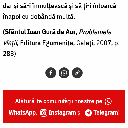
dar şi să-i înmulţească şi să ţi-i întoarcă
înapoi cu dobândă multă.
(
Sfântul Ioan Gură de Aur
,
Problemele
vieții
, Editura Egumenița, Galați, 2007, p.
288)
Alătură-te comunității noastre pe
WhatsApp
,
Instagram
și
Telegram
!