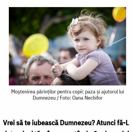
Moștenirea
Moștenirea părinților pentru copii: paza și ajutorul lui
Dumnezeu / Foto: Oana Nechifor
părinților
pentru
copii:
Vrei să te iubească Dumnezeu? Atunci fă-L
paza