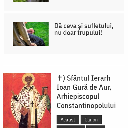
Dă ceva și sufletului,
nu doar trupului!
✝) Sfântul Ierarh
Ioan Gură de Aur,
Arhiepiscopul
Constantinopolului
Acatist
Canon