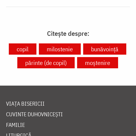
Citește despre:
copil
milostenie
bunăvoință
părinte (de copil)
moștenire
VIAȚA BISERICII
CUVINTE DUHOVNICEȘTI
FAMILIE
LITURGICĂ