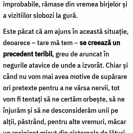
improbabile, rămase din vremea birjelor și
a vizitiilor slobozi la gură.
Este păcat că am ajuns în această situație,
deoarece – tare mă tem –
se creează un
precedent teribil
, greu de aruncat în
negurile atavice de unde a izvorât. Chiar și
când nu vom mai avea motive de supărare
ori pretexte pentru a ne vărsa nervii, tot
vom fi tentați să ne certăm orbește, să ne
înjurăm și să ne desconsiderăm unii pe
alții, păstrând, pentru alte vremuri, măcar
un recipient micuț din cisternele de lături