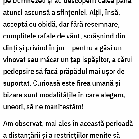
pe Dumnezeu și au descoperit calea până
atunci ascunsă a sfințeniei. Alții, însă,
acceptă cu obidă, dar fără resemnare,
cumplitele rafale de vânt, scrâșnind din
dinți și privind în jur – pentru a găsi un
vinovat sau măcar un țap ispășitor, a cărui
pedepsire să facă prăpădul mai ușor de
suportat. Curioasă este firea umană și
bizare sunt modalitățile în care alegem,
uneori, să ne manifestăm!
Am observat, mai ales în această perioadă
a distanțării și a restricțiilor menite să