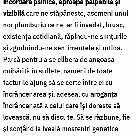
încordare psihică, aproape palpabilă și
vizibilă
care ne stăpânește, asemeni unui
nor plumburiu ce ne-ar fi invadat, brusc,
existența cotidiană, răpindu-ne simțurile
și zguduindu-ne sentimentele și rutina.
Parcă pentru a se elibera de angoasa
cuibărită în suflete, oameni de toate
facturile ajung să se certe între ei cu
încrâncenarea și, adesea, cu aroganța
încrâncenată a celui care își dorește să
lovească, nu să discute. Să se răzbune, fie
și scoțând la iveală moșteniri genetice