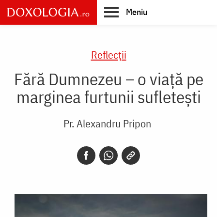
Skip
Meniu
to
main
Main
content
navigation
Reflecții
Fără Dumnezeu – o viață pe
marginea furtunii sufletești
Pr. Alexandru Pripon