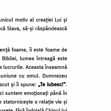
nicul motiv al creaţiei Lui şi
scă Slava, să-şi răspândească
enţă foame, îi este foame de
 Bibliei, lumea întreagă este
e lucrurile. Aceasta înseamnă
comuniune cu omul. Dumnezeu
scut şi îi spune:
„Te iubesc!”
.
nci suntem emoţionaţi până în
statorniceşte o relaţie vie şi
seţe, fără îndoială Chipul lui