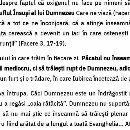
 despre faptul că oxigenul nu face pe nimeni să
uflul Însuşi al lui Dumnezeu
Care ne viază (Facere
ică a tot ce ne înconjoară, că a atinge înseamn
iaţa cerească a devenit un iad în care osteneşt
unţii” (Facere 3, 17-19).
lui în care trăim în fiecare zi.
Păcatul nu înseamn
i mediocru, ci să trăieşti rupt de Dumnezeu, adică
un furt şi o trădare, în care Iubirea încetează de a 
 va întrupa. Căci Dumnezeu este un îndrăgostit
ru a regăsi „oaia rătăcită”. Dumnezeu nu suportă 
l să nu mai ştie ce înseamnă să trăieşti plenar 
ru fiind arătat de-a lungul a toată Evanghelia..