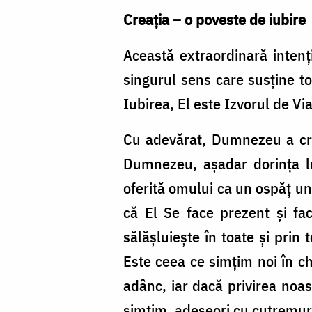
Creația – o poveste de iubire
Această extraordinară intenţi
singurul sens care susţine t
Iubirea, El este Izvorul de Vi
Cu adevărat, Dumnezeu a cre
Dumnezeu, aşadar dorinţa lui
oferită omului ca un ospăţ u
că El Se face prezent şi f
sălăşluieşte în toate şi prin
Este ceea ce simţim noi în c
adânc, iar dacă privirea noas
simţim, adeseori cu cutremura