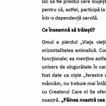
loc să fie preotul care sluje
pentru că, astfel, participă l
într-o dependenţă servilă.
Ce înseamnă să trăiești?
Omul a pierdut „Viaţa vieţi
orizontalitatea animalică. Co
funcţionale; ea menţine astfel 
univers de singurătate în car
fost date ca nişte „ferestre
mâncăm, nu trebuie mai întâi 
cu Creatorul Care ni Se ofer
noastră.
„Pâinea noastră cea 