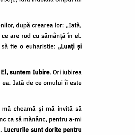
lor, după crearea lor: „Iată,
 ce are rod cu sămânţă în el.
 să fie o euharistie:
„Luaţi şi
şi El, suntem Iubire
. Ori iubirea
 ea. Iată de ce omului îi este
e mă cheamă şi mă invită să
nânc ca să mănânc, pentru a-mi
i.
Lucrurile sunt dorite pentru