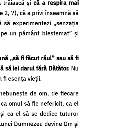
 trăiască şi
că a respira mai
 2, 7), că a privi înseamnă să
ă să experimentezi „senzaţia
i pe un pământ blestemat” şi
ă „să fi făcut răul” sau să fi
 să iei darul fără Dătător.
Nu
fi esenţa vieţii.
 nebuneşte de om, de fiecare
ca omul să fie nefericit, ca el
şi ca el să se dedice tuturor
. Atunci Dumnezeu devine Om şi