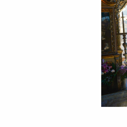
Viața
vieţii: