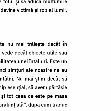
ze totul şi să aducă mulţumire
devine victimă şi rob al lumii,
nte nu mai trăieşte decât în
u vede decât obiecte utile sau
ilitatea unei întâlniri. Este un
inci simţuri ale noastre ne-au
întâlni. Nu mai ştim decât să
hip esenţial, să avem părtăşie
e şi tot ceea ce este pe masa
rafiinţială”, după cum traduc