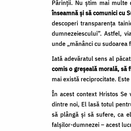
Părinţii. Nu ştim mai multe
înseamnă şi să comunici cu S
descoperi transparenţa tain
dumnezeiescului”. Astfel, v
unde „mănânci cu sudoarea fr
Iată adevăratul sens al păcatu
comis o greşeală morală, să fi
mai există reciprocitate. Este 
În acest context Hristos Se
dintre noi, El lasă totul pent
să plângă şi să sufere, ca e
falşilor-dumnezei – acest luc