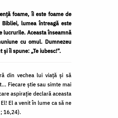
enţă foame, îi este foame de
 Bibliei, lumea întreagă este
e lucrurile. Aceasta înseamnă
comuniune cu omul. Dumnezeu
 şi îi spune: „Te iubesc!”.
ră din vechea lui viaţă şi să
... Fiecare ştie sau simte mai
ecare aspiraţie declară aceasta
 El! El a venit în lume ca să ne
; 16,24).