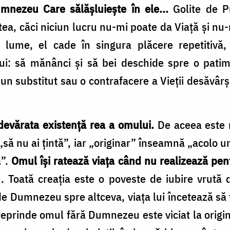
umnezeu Care sălăşluieşte în ele...
Golite de P
ea, căci niciun lucru nu-mi poate da Viaţă şi n
 lume, el cade în singura plăcere repetitivă
 lui: să mănânci şi să bei deschide spre o patim
ci un substitut sau o contrafacere a Vieţii desăvâ
 adevărata existenţă rea a omului.
De aceea este n
„să nu ai ţintă”, iar „originar” înseamnă „acolo 
ă”.
Omul îşi ratează viaţa când nu realizează pen
Toată creaţia este o poveste de iubire vrută
 Dumnezeu spre altceva, viaţa lui încetează să f
reprinde omul fără Dumnezeu este viciat la origine