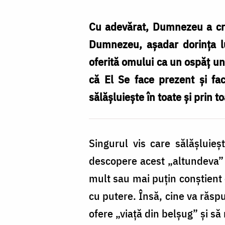
realismul
Euharistiei
Cu adevărat, Dumnezeu a cre
/
Dumnezeu, aşadar dorinţa lui
Foto:
oferită omului ca un ospăţ u
Oana
că El Se face prezent şi f
Nechifor
sălăşluieşte în toate şi prin t
Singurul vis care sălăşluieş
descopere acest „altundeva” p
mult sau mai puţin conştient c
cu putere. Însă, cine va răspun
ofere „viaţă din belşug” şi să