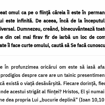
at omul ca pe o fiinţă căreia îi este în perman
 este infinită. De aceea, încă de la începutul
niversal. Dumnezeu, creând, binecuvântează toat
ace din cel mai firav fir de iarbă un loc de 
oate îi face curte omului, caută să Se facă cunoscut
te în profunzimea oricărui om este să iasă afa
rodigios despre care are un tainic presentiment
ă există o viaţă desăvârşită. Fiecare dorinţă, fi
de acestui strigăt al fiinţei? Hristos, El şi numai
 ne dea propria Lui „bucurie deplină” (Ioan 10,10 