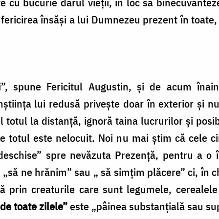
şte cu bucurie darul vieţii, în loc să binecuvânte
a fericirea însăşi a lui Dumnezeu prezent în toate, 
i”, spune Fericitul Augustin, şi de acum înai
nştiinţa lui redusă priveşte doar în exterior şi n
totul la distanţă, ignoră taina lucrurilor şi posib
e totul este nelocuit. Noi nu mai ştim că cele c
 deschise” spre nevăzuta Prezenţă, pentru a o 
„să ne hrănim” sau „ să simţim plăcere” ci, în c
ă prin creaturile care sunt legumele, cerealel
de toate zilele”
este „pâinea substanţială sau sup