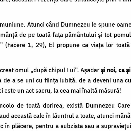
comuniune. Atunci când Dumnezeu le spune oameni
ămânţă de pe toată faţa pământului şi tot pomul
” (Facere 1, 29), El propune ca viaţa lor toată
 creat omul „după chipul Lui”. Aşadar
şi noi, ca 
 de a se uni cu fiinţa iubită, de a deveni una cu
i este un act sacru, la cea mai înaltă măsură!
incolo de toată dorirea, există Dumnezeu Car
aud această cale în lăuntrul a toate, atunci mă
ec în plăcere, pentru a subzista sau a supravieţu