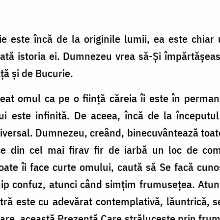
e este încă de la originile lumii, ea este chiar u
oată istoria ei. Dumnezeu vrea să-Şi împărtăşea
aţă şi de Bucurie.
at omul ca pe o fiinţă căreia îi este în perman
 este infinită. De aceea, încă de la începutul
niversal. Dumnezeu, creând, binecuvântează toat
ace din cel mai firav fir de iarbă un loc de 
 toate îi face curte omului, caută să Se facă cuno
hip confuz, atunci când simțim frumuseţea. Atu
tră este cu adevărat contemplativă, lăuntrică, se 
re, această Prezenţă Care străluceşte prin frumu