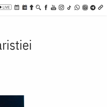
LIVE
08
ristiei