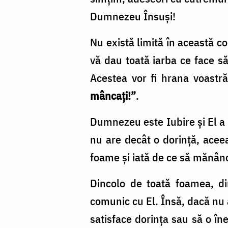
Dumnezeu Însuşi!
Nu există limită în această 
vă dau toată iarba ce face s
Acestea vor fi hrana voastră
mâncaţi!”
.
Dumnezeu este Iubire şi El a
nu are decât o dorinţă, aceea
foame şi iată de ce să mănânc
Dincolo de toată foamea, d
comunic cu El. Însă, dacă nu 
satisface dorinţa sau să o în