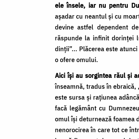
ele însele, iar nu pentru D
aşadar cu neantul şi cu moart
devine astfel dependent de
răspunde la infinit dorinţei
dinţii”... Plăcerea este atun
o ofere omului.
Aici îşi au sorgintea răul şi
înseamnă, tradus în ebraică, 
este sursa şi raţiunea adânc
facă legământ cu Dumnezeu. 
omul îşi deturnează foamea de
nenorocirea în care tot ce înt