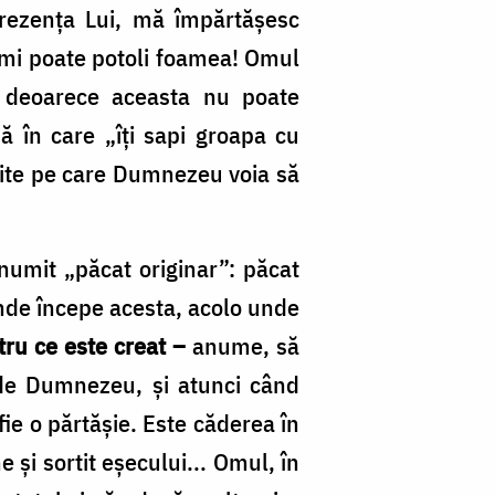
rezenţa Lui, mă împărtăşesc
u-mi poate potoli foamea! Omul
, deoarece aceasta nu poate
ă în care „îţi sapi groapa cu
rşite pe care Dumnezeu voia să
umit „păcat originar”: păcat
unde începe acesta, acolo unde
tru ce este creat –
anume, să
 de Dumnezeu, şi atunci când
ie o părtăşie. Este căderea în
 şi sortit eşecului... Omul, în